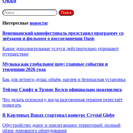
Okko
Найти:
Интересные
новости
:
Венецианский кинофестиваль представил программу со
звёздами и фильмом о воссоединении Oasis
Какие дополнительные услуги действительно упрощают
путешествие
Музыка как глобальное шоу: главные события и
тенденции 2026 года
Бак для летнего душа: объём, нагрев и безопасная установка
Тейлор Свифт и Трэвис Келси официально поженились
Что делать психологу, когда разговорная терапия перестаёт
помогать
В Карловых Варах стартовал конкурс Crystal Globe
Обустройство дорог и прилегающих территорий: полный
обзор дорожного оборудования