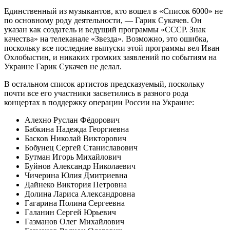
Единственный из музыкантов, кто вошел в «Список 6000» не
по основному роду деятельности, — Гарик Сукачев. Он
указан как создатель и ведущий программы «СССР. Знак
качества» на телеканале «Звезда». Возможно, это ошибка,
поскольку все последние выпуски этой программы вел Иван
Охлобыстин, и никаких громких заявлений по событиям на
Украине Гарик Сукачев не делал.
В остальном список артистов предсказуемый, поскольку
почти все его участники засветились в разного рода
концертах в поддержку операции России на Украине:
Алехно Руслан Фёдорович
Бабкина Надежда Георгиевна
Басков Николай Викторович
Бобунец Сергей Станиславович
Бутман Игорь Михайлович
Буйнов Александр Николаевич
Чичерина Юлия Дмитриевна
Дайнеко Виктория Петровна
Долина Лариса Александровна
Гагарина Полина Сергеевна
Галанин Сергей Юрьевич
Газманов Олег Михайлович