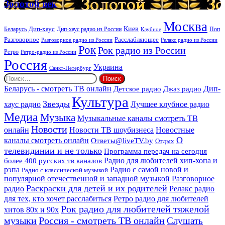
Золотой
Золотой век
век
Москва
Киев
Дип-хаус
Беларусь
Дип-хаус радио из России
Клубное
Поп
Расслабляющее
Разговорное
Разговорное радио из России
Релакс радио из России
Рок
Рок радио из России
Ретро
Ретро-радио из России
Россия
Украина
Санкт-Петербург
Найти:
Дип-
Беларусь - смотреть ТВ онлайн
Джаз радио
Детское радио
Культура
Звезды
хаус радио
Лучшее клубное радио
Медиа
Музыка
Музыкальные каналы смотреть ТВ
Новости
онлайн
Новости ТВ шоубизнеса
Новостные
О
каналы смотреть онлайн
Ответы@liveTV.by
Отдых
телевидинии и не только
Программа передач на сегодня
более 400 русских тв каналов
Радио для любителей хип-хопа и
рэпа
Радио с самой новой и
Радио с классической музыкой
популярной отечественной и западной музыкой
Разговорное
Раскраски для детей и их родителей
Релакс радио
радио
для тех, кто хочет расслабиться
Ретро радио для любителей
Рок радио для любителей тяжелой
хитов 80х и 90х
Россия - смотреть ТВ онлайн
музыки
Слушать