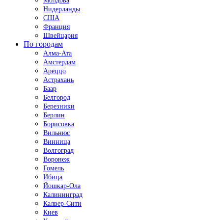
Молдова
Нидерланды
США
Франция
Швейцария
По городам
Алма-Ата
Амстердам
Ареццо
Астрахань
Баар
Белгород
Березники
Берлин
Борисовка
Вильнюс
Винница
Волгоград
Воронеж
Гомель
Ибица
Йошкар-Ола
Калининград
Калвер-Сити
Киев