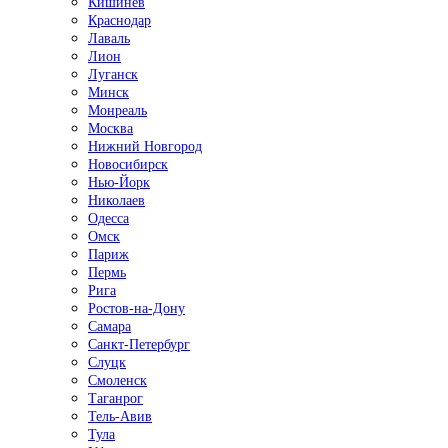
Кишинёв
Краснодар
Лаваль
Лион
Луганск
Минск
Монреаль
Москва
Нижний Новгород
Новосибирск
Нью-Йорк
Николаев
Одесса
Омск
Париж
Пермь
Рига
Ростов-на-Дону
Самара
Санкт-Петербург
Слуцк
Смоленск
Таганрог
Тель-Авив
Тула