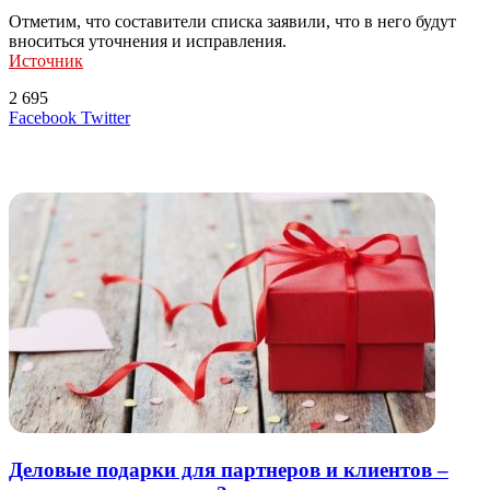
Отметим, что составители списка заявили, что в него будут
вноситься уточнения и исправления.
Источник
2 695
LinkedIn
Tumblr
Reddit
Вконтакте
Одноклассники
Skype
Messenger
Messenger
WhatsApp
Telegram
Viber
Line
Поделиться
Печатать
Facebook
Twitter
через
электронную
Похожие радио
почту
Деловые подарки для партнеров и клиентов –