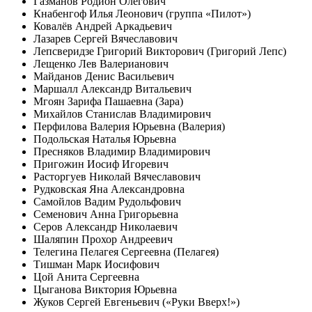
Газманов Родион Олегович
Кнабенгоф Илья Леонович (группа «Пилот»)
Ковалёв Андрей Аркадьевич
Лазарев Сергей Вячеславович
Лепсверидзе Григорий Викторович (Григорий Лепс)
Лещенко Лев Валерианович
Майданов Денис Васильевич
Маршалл Александр Витальевич
Мгоян Зарифа Пашаевна (Зара)
Михайлов Станислав Владимирович
Перфилова Валерия Юрьевна (Валерия)
Подольская Наталья Юрьевна
Пресняков Владимир Владимирович
Пригожин Иосиф Игоревич
Расторгуев Николай Вячеславович
Рудковская Яна Александровна
Самойлов Вадим Рудольфович
Семенович Анна Григорьевна
Серов Александр Николаевич
Шаляпин Прохор Андреевич
Телегина Пелагея Сергеевна (Пелагея)
Тишман Марк Иосифович
Цой Анита Сергеевна
Цыганова Виктория Юрьевна
Жуков Сергей Евгеньевич («Руки Вверх!»)