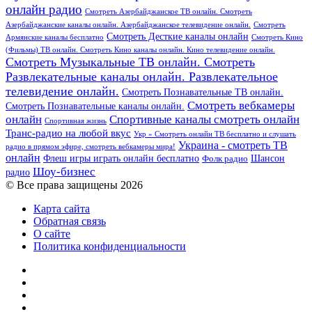
онлайн радио
Смотреть Азербайджанское ТВ онлайн. Смотреть
Азербайджанские каналы онлайн. Азербайджанское телевидение онлайн.
Смотреть
Смотреть Десткие каналы онлайн
Армянские каналы бесплатно
Смотреть Кино
(Фильмы) ТВ онлайн. Смотреть Кино каналы онлайн. Кино телевидение онлайн.
Смотреть Музыкальные ТВ онлайн. Смотреть
Развлекательные каналы онлайн. Развлекательное
телевидение онлайн.
Смотреть Познавательные ТВ онлайн.
Смотреть вебкамеры
Смотреть Познавательные каналы онлайн.
онлайн
Спортивные каналы смотреть онлайн
Спортивная жизнь
Транс-радио на любой вкус
Укр » Смотреть онлайн ТВ бесплатно и слушать
Украина - смотреть ТВ
радио в прямом эфире, смотреть вебкамеры мира!
онлайн
Шансон
Флеш игры играть онлайн бесплатно
Фолк радио
Шоу-бизнес
радио
© Все права защищены 2026
Карта сайта
Обратная связь
О сайте
Политика конфиденциальности
Facebook
Twitter
YouTube
vk.com