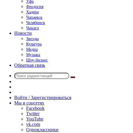
Уфа
Феодосия
Хадера
Чапаевск
Челябинск
Чикаго
Новости
Звезды
Культура
Медиа
Музыка
Шоу-бизнес
Обратная связь
Поиск
Switch
радиостанций
skin
Sidebar
Случайное
радио
Войти / Зарегистрироваться
Мы в соцсетях
Facebook
Twitter
YouTube
vk.com
Одноклассники