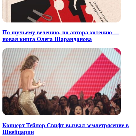
По щучьему велению, по автора хотению —
новая книга Олега Шаранданова
Концерт Тейлор Свифт вызвал землетрясение в
Швейцарии