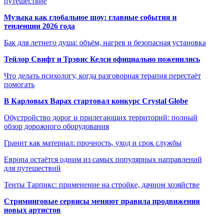
путешествие
Музыка как глобальное шоу: главные события и
тенденции 2026 года
Бак для летнего душа: объём, нагрев и безопасная установка
Тейлор Свифт и Трэвис Келси официально поженились
Что делать психологу, когда разговорная терапия перестаёт
помогать
В Карловых Варах стартовал конкурс Crystal Globe
Обустройство дорог и прилегающих территорий: полный
обзор дорожного оборудования
Гранит как материал: прочность, уход и срок службы
Европа остаётся одним из самых популярных направлений
для путешествий
Тенты Тарпикс: применение на стройке, дачном хозяйстве
Стриминговые сервисы меняют правила продвижения
новых артистов