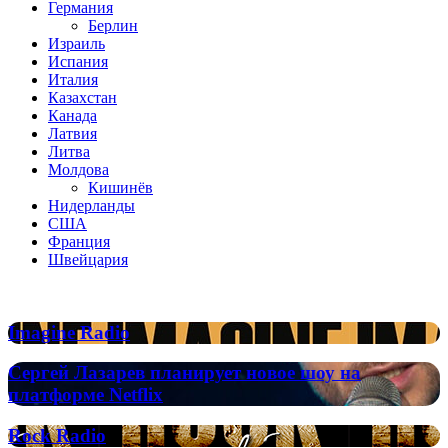
Германия
Берлин
Израиль
Испания
Италия
Казахстан
Канада
Латвия
Литва
Молдова
Кишинёв
Нидерланды
США
Франция
Швейцария
Популярные радиостанции
Imagine
Imagine Radio
Radio
Сергей
Сергей Лазарев планирует новое шоу на
Лазарев
платформе Netflix
планирует
новое
Rock
Rock Radio
шоу