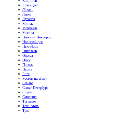
Кишинёв
Краснодар
Лаваль
Лион
Луганск
Минск
Монреаль
Москва
Нижний Новгород
Новосибирск
Нью-Йорк
Николаев
Одесса
Омск
Париж
Пермь
Рига
Ростов-на-Дону
Самара
Санкт-Петербург
Слуцк
Смоленск
Таганрог
Тель-Авив
Тула