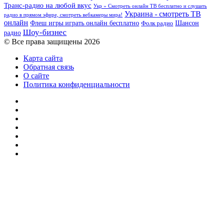
Транс-радио на любой вкус
Укр » Смотреть онлайн ТВ бесплатно и слушать
Украина - смотреть ТВ
радио в прямом эфире, смотреть вебкамеры мира!
онлайн
Шансон
Флеш игры играть онлайн бесплатно
Фолк радио
Шоу-бизнес
радио
© Все права защищены 2026
Карта сайта
Обратная связь
О сайте
Политика конфиденциальности
Facebook
Twitter
YouTube
vk.com
Одноклассники
Telegram
RSS
Кнопка
«Наверх»