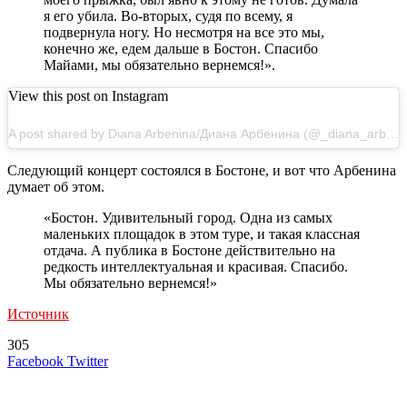
я его убила. Во-вторых, судя по всему, я
подвернула ногу. Но несмотря на все это мы,
конечно же, едем дальше в Бостон. Спасибо
Майами, мы обязательно вернемся!».
View this post on Instagram
A post shared by Diana Arbenina/Диана Арбенина (@_diana_arbenina)
Следующий концерт состоялся в Бостоне, и вот что Арбенина
думает об этом.
«Бостон. Удивительный город. Одна из самых
маленьких площадок в этом туре, и такая классная
отдача. А публика в Бостоне действительно на
редкость интеллектуальная и красивая. Спасибо.
Мы обязательно вернемся!»
Источник
305
LinkedIn
Tumblr
Reddit
Вконтакте
Одноклассники
Skype
Messenger
Messenger
WhatsApp
Telegram
Viber
Line
Поделиться
Печатать
Facebook
Twitter
через
электронную
Похожие радио