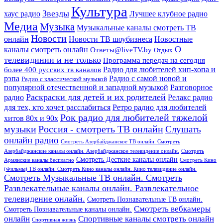
Культура
Звезды
хаус радио
Лучшее клубное радио
Медиа
Музыка
Музыкальные каналы смотреть ТВ
Новости
онлайн
Новости ТВ шоубизнеса
Новостные
О
каналы смотреть онлайн
Ответы@liveTV.by
Отдых
телевидинии и не только
Программа передач на сегодня
более 400 русских тв каналов
Радио для любителей хип-хопа и
рэпа
Радио с самой новой и
Радио с классической музыкой
популярной отечественной и западной музыкой
Разговорное
Раскраски для детей и их родителей
Релакс радио
радио
для тех, кто хочет расслабиться
Ретро радио для любителей
Рок радио для любителей тяжелой
хитов 80х и 90х
Россия - смотреть ТВ онлайн
музыки
Слушать
онлайн радио
Смотреть Азербайджанское ТВ онлайн. Смотреть
Азербайджанские каналы онлайн. Азербайджанское телевидение онлайн.
Смотреть
Смотреть Десткие каналы онлайн
Армянские каналы бесплатно
Смотреть Кино
(Фильмы) ТВ онлайн. Смотреть Кино каналы онлайн. Кино телевидение онлайн.
Смотреть Музыкальные ТВ онлайн. Смотреть
Развлекательные каналы онлайн. Развлекательное
телевидение онлайн.
Смотреть Познавательные ТВ онлайн.
Смотреть вебкамеры
Смотреть Познавательные каналы онлайн.
онлайн
Спортивные каналы смотреть онлайн
Спортивная жизнь