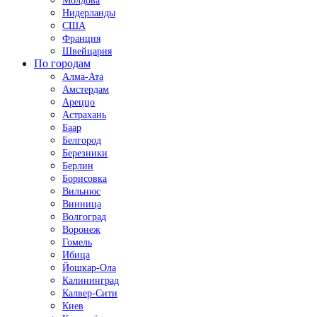
Молдова
Нидерланды
США
Франция
Швейцария
По городам
Алма-Ата
Амстердам
Ареццо
Астрахань
Баар
Белгород
Березники
Берлин
Борисовка
Вильнюс
Винница
Волгоград
Воронеж
Гомель
Ибица
Йошкар-Ола
Калининград
Калвер-Сити
Киев