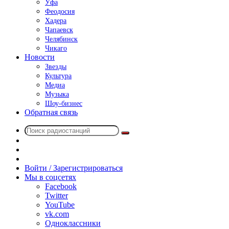
Уфа
Феодосия
Хадера
Чапаевск
Челябинск
Чикаго
Новости
Звезды
Культура
Медиа
Музыка
Шоу-бизнес
Обратная связь
Поиск
Switch
радиостанций
skin
Sidebar
Случайное
радио
Войти / Зарегистрироваться
Мы в соцсетях
Facebook
Twitter
YouTube
vk.com
Одноклассники