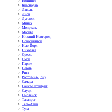
Кишинёв
Краснодар
Лаваль
Лион
Луганск
Минск
Монреаль
Москва
Нижний Новгород
Новосибирск
Нью-Йорк
Николаев
Одесса
Омск
Париж
Пермь
Рига
Ростов-на-Дону
Самара
Санкт-Петербург
Слуцк
Смоленск
Таганрог
Тель-Авив
Тула