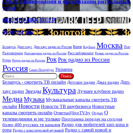
Опыт
Опыт планирования и организации ритуальных
планирования
услуг
и
организации
SOUNDPARK
SOUNDPARK DEEP
ритуальных
DEEP
услуг
Золотой
Золотой век
век
Москва
Киев
Дип-хаус
Беларусь
Дип-хаус радио из России
Клубное
Поп
Расслабляющее
Разговорное
Разговорное радио из России
Релакс радио из России
Рок
Рок радио из России
Ретро
Ретро-радио из России
Россия
Украина
Санкт-Петербург
Найти:
Дип-
Беларусь - смотреть ТВ онлайн
Джаз радио
Детское радио
Культура
Звезды
хаус радио
Лучшее клубное радио
Медиа
Музыка
Музыкальные каналы смотреть ТВ
Новости
онлайн
Новости ТВ шоубизнеса
Новостные
О
каналы смотреть онлайн
Ответы@liveTV.by
Отдых
телевидинии и не только
Программа передач на сегодня
более 400 русских тв каналов
Радио для любителей хип-хопа и
рэпа
Радио с самой новой и
Радио с классической музыкой