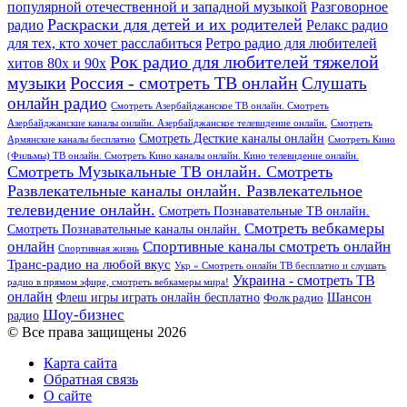
популярной отечественной и западной музыкой
Разговорное
Раскраски для детей и их родителей
Релакс радио
радио
для тех, кто хочет расслабиться
Ретро радио для любителей
Рок радио для любителей тяжелой
хитов 80х и 90х
Россия - смотреть ТВ онлайн
музыки
Слушать
онлайн радио
Смотреть Азербайджанское ТВ онлайн. Смотреть
Азербайджанские каналы онлайн. Азербайджанское телевидение онлайн.
Смотреть
Смотреть Десткие каналы онлайн
Армянские каналы бесплатно
Смотреть Кино
(Фильмы) ТВ онлайн. Смотреть Кино каналы онлайн. Кино телевидение онлайн.
Смотреть Музыкальные ТВ онлайн. Смотреть
Развлекательные каналы онлайн. Развлекательное
телевидение онлайн.
Смотреть Познавательные ТВ онлайн.
Смотреть вебкамеры
Смотреть Познавательные каналы онлайн.
онлайн
Спортивные каналы смотреть онлайн
Спортивная жизнь
Транс-радио на любой вкус
Укр » Смотреть онлайн ТВ бесплатно и слушать
Украина - смотреть ТВ
радио в прямом эфире, смотреть вебкамеры мира!
онлайн
Шансон
Флеш игры играть онлайн бесплатно
Фолк радио
Шоу-бизнес
радио
© Все права защищены 2026
Карта сайта
Обратная связь
О сайте