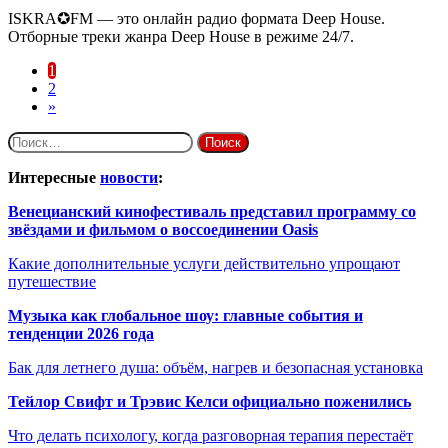
ISKRA✪FM — это онлайн радио формата Deep House.
Отборные треки жанра Deep House в режиме 24/7.
1
2
»
Найти:
Интересные
новости
:
Венецианский кинофестиваль представил программу со
звёздами и фильмом о воссоединении Oasis
Какие дополнительные услуги действительно упрощают
путешествие
Музыка как глобальное шоу: главные события и
тенденции 2026 года
Бак для летнего душа: объём, нагрев и безопасная установка
Тейлор Свифт и Трэвис Келси официально поженились
Что делать психологу, когда разговорная терапия перестаёт