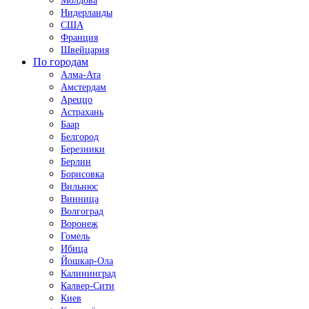
Молдова
Нидерланды
США
Франция
Швейцария
По городам
Алма-Ата
Амстердам
Ареццо
Астрахань
Баар
Белгород
Березники
Берлин
Борисовка
Вильнюс
Винница
Волгоград
Воронеж
Гомель
Ибица
Йошкар-Ола
Калининград
Калвер-Сити
Киев