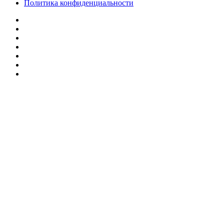
Политика конфиденциальности
Facebook
Twitter
YouTube
vk.com
Одноклассники
Telegram
RSS
Кнопка
«Наверх»