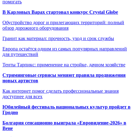
помогать
В Карловых Варах стартовал конкурс Crystal Globe
Обустройство дорог и прилегающих территорий: полный
обзор дорожного оборудования
Гранит как материал: прочность, уход и срок службы
Европа остаётся одним из самых популярных направлений
для путешествий
Тенты Тарпикс: применение на стройке, дачном хозяйстве
Стриминговые сервисы меняют правила продвижения
новых артистов
Как интернет помог сделать профессиональные знания
доступнее для всех
Юбилейный фестиваль национальных культур пройдет в
Гродно
Болгария сенсационно выиграла «Евровидение-2026» в
Вене