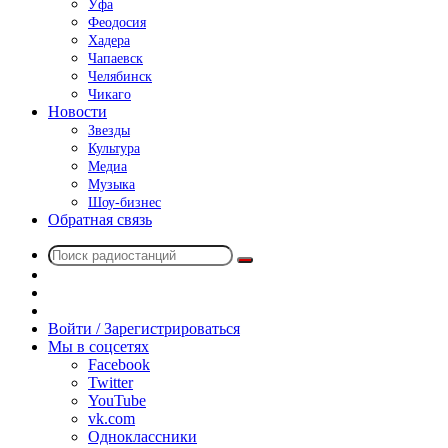
Уфа
Феодосия
Хадера
Чапаевск
Челябинск
Чикаго
Новости
Звезды
Культура
Медиа
Музыка
Шоу-бизнес
Обратная связь
Поиск
Switch
радиостанций
skin
Sidebar
Случайное
радио
Войти / Зарегистрироваться
Мы в соцсетях
Facebook
Twitter
YouTube
vk.com
Одноклассники