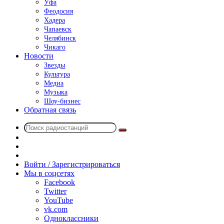
Уфа
Феодосия
Хадера
Чапаевск
Челябинск
Чикаго
Новости
Звезды
Культура
Медиа
Музыка
Шоу-бизнес
Обратная связь
Поиск
Switch
радиостанций
skin
Sidebar
Случайное
радио
Войти / Зарегистрироваться
Мы в соцсетях
Facebook
Twitter
YouTube
vk.com
Одноклассники