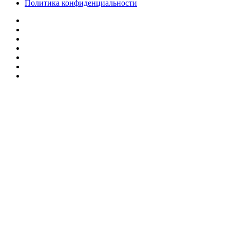
Политика конфиденциальности
Facebook
Twitter
YouTube
vk.com
Одноклассники
Telegram
RSS
Кнопка
«Наверх»