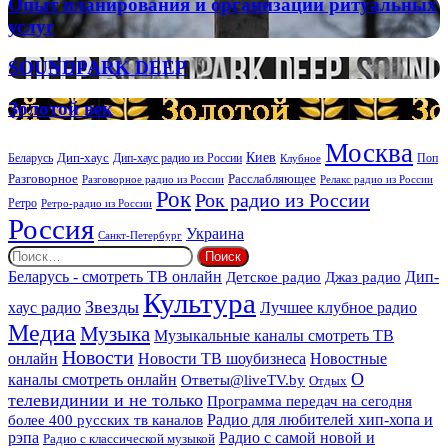
Опыт
Опыт планирования и организации ритуальных
планирования
услуг
и
организации
SOUNDPARK
SOUNDPARK DEEP
ритуальных
DEEP
услуг
Золотой
Золотой век
век
Москва
Киев
Дип-хаус
Беларусь
Дип-хаус радио из России
Клубное
Поп
Расслабляющее
Разговорное
Разговорное радио из России
Релакс радио из России
Рок
Рок радио из России
Ретро
Ретро-радио из России
Россия
Украина
Санкт-Петербург
Найти:
Дип-
Беларусь - смотреть ТВ онлайн
Джаз радио
Детское радио
Культура
Звезды
хаус радио
Лучшее клубное радио
Медиа
Музыка
Музыкальные каналы смотреть ТВ
Новости
онлайн
Новости ТВ шоубизнеса
Новостные
О
каналы смотреть онлайн
Ответы@liveTV.by
Отдых
телевидинии и не только
Программа передач на сегодня
более 400 русских тв каналов
Радио для любителей хип-хопа и
рэпа
Радио с самой новой и
Радио с классической музыкой