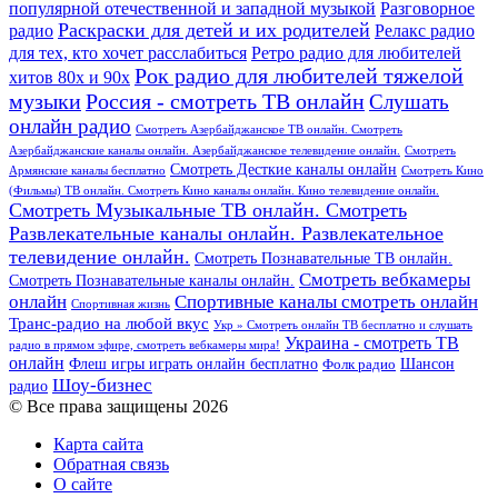
популярной отечественной и западной музыкой
Разговорное
Раскраски для детей и их родителей
Релакс радио
радио
для тех, кто хочет расслабиться
Ретро радио для любителей
Рок радио для любителей тяжелой
хитов 80х и 90х
Россия - смотреть ТВ онлайн
музыки
Слушать
онлайн радио
Смотреть Азербайджанское ТВ онлайн. Смотреть
Азербайджанские каналы онлайн. Азербайджанское телевидение онлайн.
Смотреть
Смотреть Десткие каналы онлайн
Армянские каналы бесплатно
Смотреть Кино
(Фильмы) ТВ онлайн. Смотреть Кино каналы онлайн. Кино телевидение онлайн.
Смотреть Музыкальные ТВ онлайн. Смотреть
Развлекательные каналы онлайн. Развлекательное
телевидение онлайн.
Смотреть Познавательные ТВ онлайн.
Смотреть вебкамеры
Смотреть Познавательные каналы онлайн.
онлайн
Спортивные каналы смотреть онлайн
Спортивная жизнь
Транс-радио на любой вкус
Укр » Смотреть онлайн ТВ бесплатно и слушать
Украина - смотреть ТВ
радио в прямом эфире, смотреть вебкамеры мира!
онлайн
Шансон
Флеш игры играть онлайн бесплатно
Фолк радио
Шоу-бизнес
радио
© Все права защищены 2026
Карта сайта
Обратная связь
О сайте