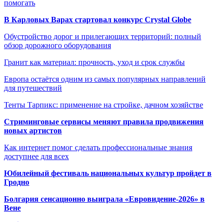
помогать
В Карловых Варах стартовал конкурс Crystal Globe
Обустройство дорог и прилегающих территорий: полный
обзор дорожного оборудования
Гранит как материал: прочность, уход и срок службы
Европа остаётся одним из самых популярных направлений
для путешествий
Тенты Тарпикс: применение на стройке, дачном хозяйстве
Стриминговые сервисы меняют правила продвижения
новых артистов
Как интернет помог сделать профессиональные знания
доступнее для всех
Юбилейный фестиваль национальных культур пройдет в
Гродно
Болгария сенсационно выиграла «Евровидение-2026» в
Вене