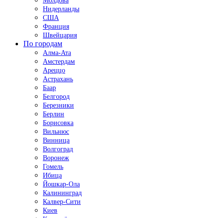
Молдова
Нидерланды
США
Франция
Швейцария
По городам
Алма-Ата
Амстердам
Ареццо
Астрахань
Баар
Белгород
Березники
Берлин
Борисовка
Вильнюс
Винница
Волгоград
Воронеж
Гомель
Ибица
Йошкар-Ола
Калининград
Калвер-Сити
Киев