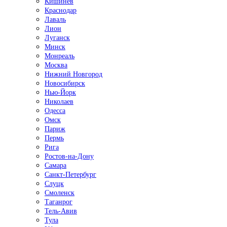
Кишинёв
Краснодар
Лаваль
Лион
Луганск
Минск
Монреаль
Москва
Нижний Новгород
Новосибирск
Нью-Йорк
Николаев
Одесса
Омск
Париж
Пермь
Рига
Ростов-на-Дону
Самара
Санкт-Петербург
Слуцк
Смоленск
Таганрог
Тель-Авив
Тула