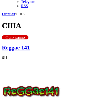
Telegram
RSS
Главная
/
США
США
Фолк радио
Reggae 141
611