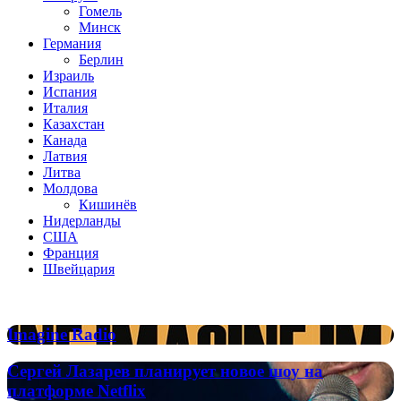
Гомель
Минск
Германия
Берлин
Израиль
Испания
Италия
Казахстан
Канада
Латвия
Литва
Молдова
Кишинёв
Нидерланды
США
Франция
Швейцария
Популярные радиостанции
Imagine
Imagine Radio
Radio
Сергей
Сергей Лазарев планирует новое шоу на
Лазарев
платформе Netflix
планирует