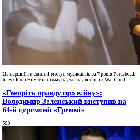
Це перший та єдиний виступ музикантів за 7 років Portishead,
Idles і Біллі Номейтс візьмуть участь у концерті War Child…
«Говоріть правду про війну»:
Володимир Зеленський виступив на
64-й церемонії «Греммі»
593