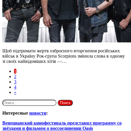
Щоб підтримати жертв озброєного вторгнення російських
військ в Україну Рок-група Scorpions змінила слова в одному
зі своїх найвідоміших хітів —…
1
2
3
4
»
Найти:
Интересные
новости
:
Венецианский кинофестиваль представил программу со
звёздами и фильмом о воссоединении Oasis