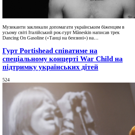
Музиканти закликали допомагати українським біженцям в
усьому світі Італійський рок-гурт Måneskin написав трек
Dancing On Gasoline («Танці на бензині») на…
Гурт Portishead співатиме на
спеціальному концерті War Child на
підтримку українських дітей
524