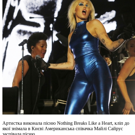
Артистка виконала пісню Nothing Breaks Like a Heart, кліп до
якої знімала в Києві Американська співачка Майлі Сайрус
заспівала пісню…