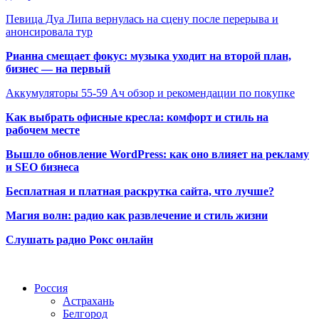
Певица Дуа Липа вернулась на сцену после перерыва и
анонсировала тур
Рианна смещает фокус: музыка уходит на второй план,
бизнес — на первый
Аккумуляторы 55-59 Ач обзор и рекомендации по покупке
Как выбрать офисные кресла: комфорт и стиль на
рабочем месте
Вышло обновление WordPress: как оно влияет на рекламу
и SEO бизнеса
Бесплатная и платная раскрутка сайта, что лучше?
Магия волн: радио как развлечение и стиль жизни
Слушать радио Рокс онлайн
Радио по странам
Россия
Астрахань
Белгород