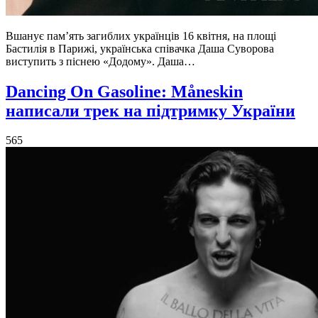
Вшанує пам’ять загиблих українців 16 квітня, на площі
Бастилія в Парижі, українська співачка Даша Суворова
виступить з піснею «Додому». Даша…
Dancing On Gasoline: Måneskin
написали трек на підтримку України
565