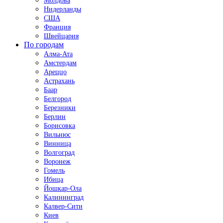
Молдова
Нидерланды
США
Франция
Швейцария
По городам
Алма-Ата
Амстердам
Ареццо
Астрахань
Баар
Белгород
Березники
Берлин
Борисовка
Вильнюс
Винница
Волгоград
Воронеж
Гомель
Ибица
Йошкар-Ола
Калининград
Калвер-Сити
Киев