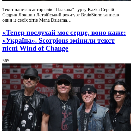
Текст написав автор слів "Плакала" гурту Kazka Сергій
Седрик Локшин Латвійський рок-гурт BrainStorm записав
один із своїх хітів Mana Dziesma…
«Тепер послухай моє серце, воно каже:
«Україна». Scorpions змінили текст
пісні Wind of Change
565