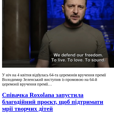
У ніч на 4 квітня відбулась 64-та церемонія вручення премії
Володимир Зеленський виступив із промовою на 64-й
церемонії вручення премії…
Співачка Roxolana запустила
благодійний проєкт, щоб підтримати
мрії творчих дітей