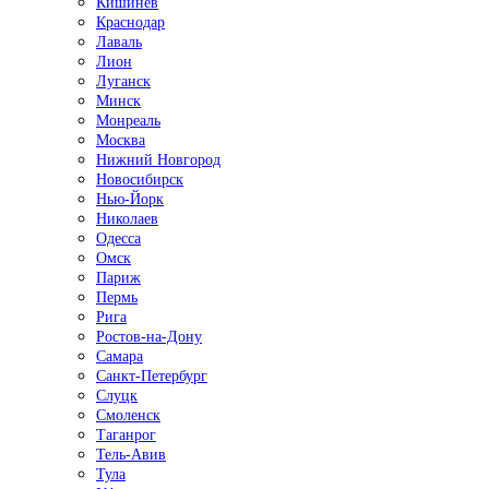
Кишинёв
Краснодар
Лаваль
Лион
Луганск
Минск
Монреаль
Москва
Нижний Новгород
Новосибирск
Нью-Йорк
Николаев
Одесса
Омск
Париж
Пермь
Рига
Ростов-на-Дону
Самара
Санкт-Петербург
Слуцк
Смоленск
Таганрог
Тель-Авив
Тула