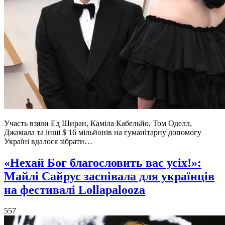
Участь взяли Ед Ширан, Каміла Кабельйо, Том Оделл,
Джамала та інші $ 16 мільйонів на гуманітарну допомогу
Україні вдалося зібрати…
«Нехай Бог благословить вас усіх!»:
Майлі Сайрус заспівала для українців
на фестивалі Lollapalooza
557