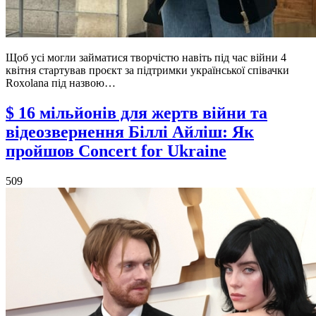
Щоб усі могли займатися творчістю навіть під час війни 4
квітня стартував проєкт за підтримки української співачки
Roxolana під назвою…
$ 16 мільйонів для жертв війни та
відеозвернення Біллі Айліш: Як
пройшов Concert for Ukraine
509