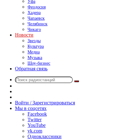
Уфа
Феодосия
Хадера
Чапаевск
Челябинск
Чикаго
Новости
Звезды
Культура
Медиа
Музыка
Шоу-бизнес
Обратная связь
Поиск
Switch
радиостанций
skin
Sidebar
Случайное
радио
Войти / Зарегистрироваться
Мы в соцсетях
Facebook
Twitter
YouTube
vk.com
Одноклассники