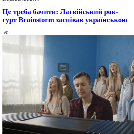
Це треба бачити: Латвійський рок-
гурт Brainstorm заспівав українською
595