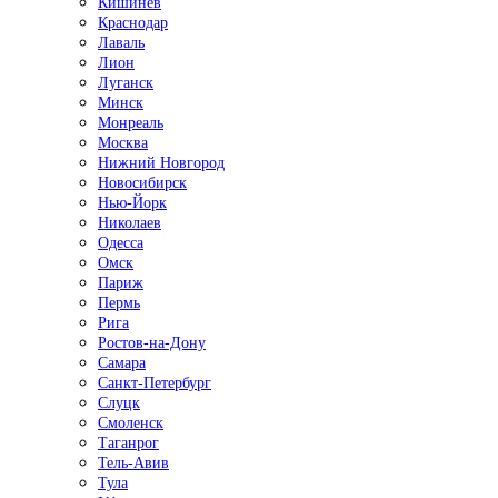
Кишинёв
Краснодар
Лаваль
Лион
Луганск
Минск
Монреаль
Москва
Нижний Новгород
Новосибирск
Нью-Йорк
Николаев
Одесса
Омск
Париж
Пермь
Рига
Ростов-на-Дону
Самара
Санкт-Петербург
Слуцк
Смоленск
Таганрог
Тель-Авив
Тула