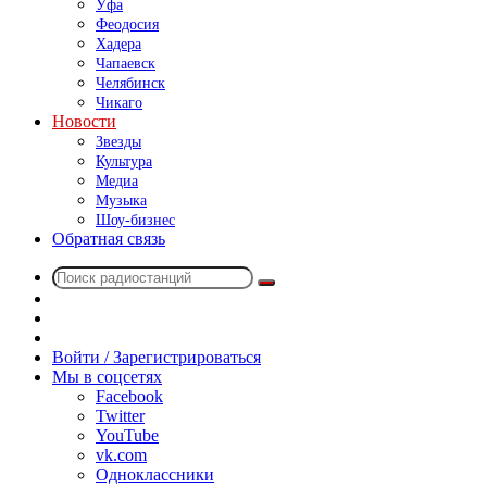
Уфа
Феодосия
Хадера
Чапаевск
Челябинск
Чикаго
Новости
Звезды
Культура
Медиа
Музыка
Шоу-бизнес
Обратная связь
Поиск
Switch
радиостанций
skin
Sidebar
Случайное
радио
Войти / Зарегистрироваться
Мы в соцсетях
Facebook
Twitter
YouTube
vk.com
Одноклассники