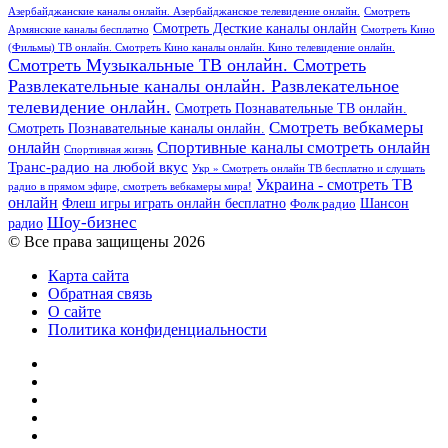
Азербайджанские каналы онлайн. Азербайджанское телевидение онлайн.
Смотреть
Смотреть Десткие каналы онлайн
Армянские каналы бесплатно
Смотреть Кино
(Фильмы) ТВ онлайн. Смотреть Кино каналы онлайн. Кино телевидение онлайн.
Смотреть Музыкальные ТВ онлайн. Смотреть
Развлекательные каналы онлайн. Развлекательное
телевидение онлайн.
Смотреть Познавательные ТВ онлайн.
Смотреть вебкамеры
Смотреть Познавательные каналы онлайн.
онлайн
Спортивные каналы смотреть онлайн
Спортивная жизнь
Транс-радио на любой вкус
Укр » Смотреть онлайн ТВ бесплатно и слушать
Украина - смотреть ТВ
радио в прямом эфире, смотреть вебкамеры мира!
онлайн
Шансон
Флеш игры играть онлайн бесплатно
Фолк радио
Шоу-бизнес
радио
© Все права защищены 2026
Карта сайта
Обратная связь
О сайте
Политика конфиденциальности
Facebook
Twitter
YouTube
vk.com
Одноклассники