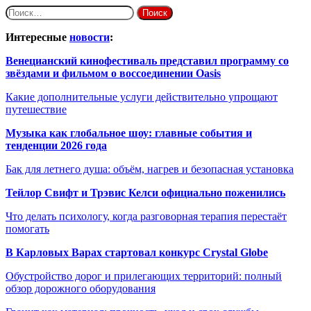
Найти:
Интересные
новости
:
Венецианский кинофестиваль представил программу со
звёздами и фильмом о воссоединении Oasis
Какие дополнительные услуги действительно упрощают
путешествие
Музыка как глобальное шоу: главные события и
тенденции 2026 года
Бак для летнего душа: объём, нагрев и безопасная установка
Тейлор Свифт и Трэвис Келси официально поженились
Что делать психологу, когда разговорная терапия перестаёт
помогать
В Карловых Варах стартовал конкурс Crystal Globe
Обустройство дорог и прилегающих территорий: полный
обзор дорожного оборудования