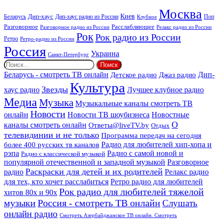
Москва
Киев
Дип-хаус
Беларусь
Дип-хаус радио из России
Клубное
Поп
Расслабляющее
Разговорное
Разговорное радио из России
Релакс радио из России
Рок
Рок радио из России
Ретро
Ретро-радио из России
Россия
Украина
Санкт-Петербург
Найти:
Дип-
Беларусь - смотреть ТВ онлайн
Джаз радио
Детское радио
Культура
Звезды
хаус радио
Лучшее клубное радио
Медиа
Музыка
Музыкальные каналы смотреть ТВ
Новости
онлайн
Новости ТВ шоубизнеса
Новостные
О
каналы смотреть онлайн
Ответы@liveTV.by
Отдых
телевидинии и не только
Программа передач на сегодня
более 400 русских тв каналов
Радио для любителей хип-хопа и
рэпа
Радио с самой новой и
Радио с классической музыкой
популярной отечественной и западной музыкой
Разговорное
Раскраски для детей и их родителей
Релакс радио
радио
для тех, кто хочет расслабиться
Ретро радио для любителей
Рок радио для любителей тяжелой
хитов 80х и 90х
Россия - смотреть ТВ онлайн
музыки
Слушать
онлайн радио
Смотреть Азербайджанское ТВ онлайн. Смотреть