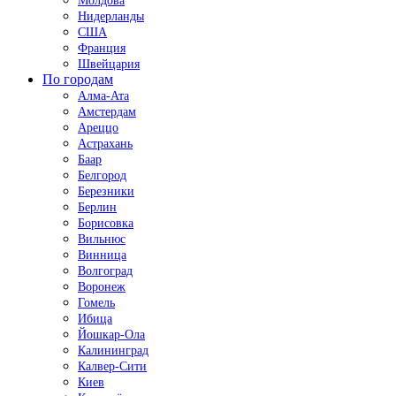
Молдова
Нидерланды
США
Франция
Швейцария
По городам
Алма-Ата
Амстердам
Ареццо
Астрахань
Баар
Белгород
Березники
Берлин
Борисовка
Вильнюс
Винница
Волгоград
Воронеж
Гомель
Ибица
Йошкар-Ола
Калининград
Калвер-Сити
Киев