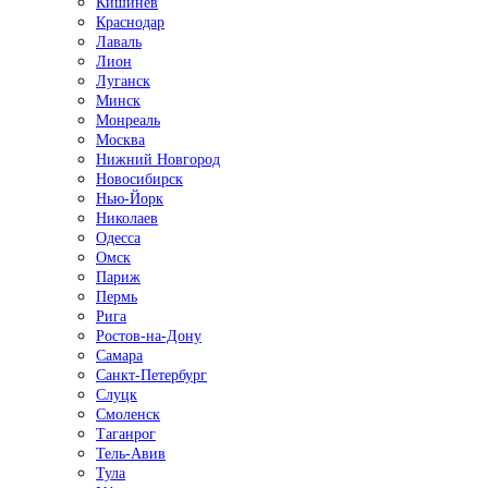
Кишинёв
Краснодар
Лаваль
Лион
Луганск
Минск
Монреаль
Москва
Нижний Новгород
Новосибирск
Нью-Йорк
Николаев
Одесса
Омск
Париж
Пермь
Рига
Ростов-на-Дону
Самара
Санкт-Петербург
Слуцк
Смоленск
Таганрог
Тель-Авив
Тула