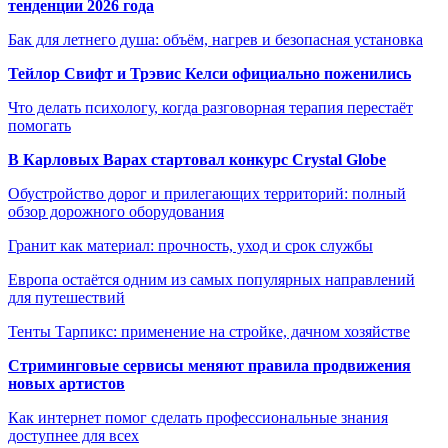
тенденции 2026 года
Бак для летнего душа: объём, нагрев и безопасная установка
Тейлор Свифт и Трэвис Келси официально поженились
Что делать психологу, когда разговорная терапия перестаёт
помогать
В Карловых Варах стартовал конкурс Crystal Globe
Обустройство дорог и прилегающих территорий: полный
обзор дорожного оборудования
Гранит как материал: прочность, уход и срок службы
Европа остаётся одним из самых популярных направлений
для путешествий
Тенты Тарпикс: применение на стройке, дачном хозяйстве
Стриминговые сервисы меняют правила продвижения
новых артистов
Как интернет помог сделать профессиональные знания
доступнее для всех