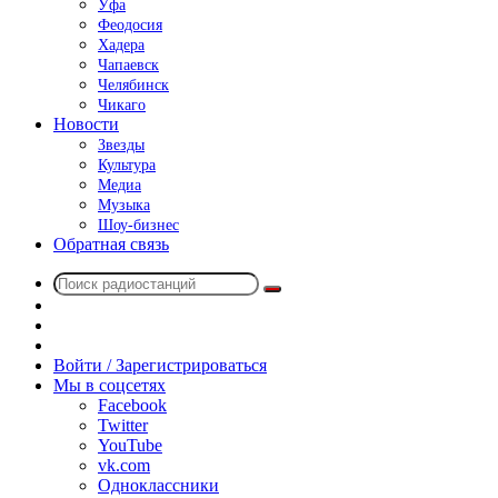
Уфа
Феодосия
Хадера
Чапаевск
Челябинск
Чикаго
Новости
Звезды
Культура
Медиа
Музыка
Шоу-бизнес
Обратная связь
Поиск
Switch
радиостанций
skin
Sidebar
Случайное
радио
Войти / Зарегистрироваться
Мы в соцсетях
Facebook
Twitter
YouTube
vk.com
Одноклассники