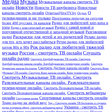
Медиа
Музыка
Музыкальные каналы смотреть ТВ
Новости
онлайн
Новости ТВ шоубизнеса
Новостные
О
каналы смотреть онлайн
Ответы@liveTV.by
Отдых
телевидинии и не только
Программа передач на сегодня
более 400 русских тв каналов
Радио для любителей хип-хопа и
рэпа
Радио с самой новой и
Радио с классической музыкой
популярной отечественной и западной музыкой
Разговорное
Раскраски для детей и их родителей
Релакс радио
радио
для тех, кто хочет расслабиться
Ретро радио для любителей
Рок радио для любителей тяжелой
хитов 80х и 90х
Россия - смотреть ТВ онлайн
музыки
Слушать
онлайн радио
Смотреть Азербайджанское ТВ онлайн. Смотреть
Азербайджанские каналы онлайн. Азербайджанское телевидение онлайн.
Смотреть
Смотреть Десткие каналы онлайн
Армянские каналы бесплатно
Смотреть Кино
(Фильмы) ТВ онлайн. Смотреть Кино каналы онлайн. Кино телевидение онлайн.
Смотреть Музыкальные ТВ онлайн. Смотреть
Развлекательные каналы онлайн. Развлекательное
телевидение онлайн.
Смотреть Познавательные ТВ онлайн.
Смотреть вебкамеры
Смотреть Познавательные каналы онлайн.
онлайн
Спортивные каналы смотреть онлайн
Спортивная жизнь
Транс-радио на любой вкус
Укр » Смотреть онлайн ТВ бесплатно и слушать
Украина - смотреть ТВ
радио в прямом эфире, смотреть вебкамеры мира!
онлайн
Шансон
Флеш игры играть онлайн бесплатно
Фолк радио