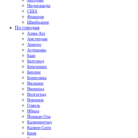
Молдова
Нидерланды
США
Франция
Швейцария
По городам
Алма-Ата
Амстердам
Ареццо
Астрахань
Баар
Белгород
Березники
Берлин
Борисовка
Вильнюс
Винница
Волгоград
Воронеж
Гомель
Ибица
Йошкар-Ола
Калининград
Калвер-Сити
Киев