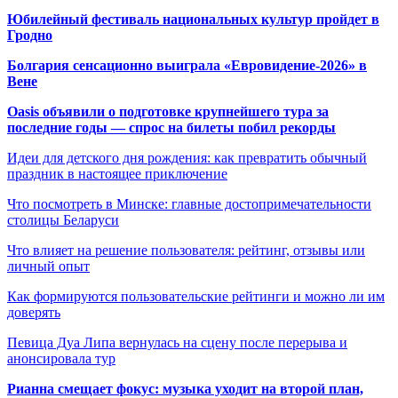
Юбилейный фестиваль национальных культур пройдет в
Гродно
Болгария сенсационно выиграла «Евровидение-2026» в
Вене
Oasis объявили о подготовке крупнейшего тура за
последние годы — спрос на билеты побил рекорды
Идеи для детского дня рождения: как превратить обычный
праздник в настоящее приключение
Что посмотреть в Минске: главные достопримечательности
столицы Беларуси
Что влияет на решение пользователя: рейтинг, отзывы или
личный опыт
Как формируются пользовательские рейтинги и можно ли им
доверять
Певица Дуа Липа вернулась на сцену после перерыва и
анонсировала тур
Рианна смещает фокус: музыка уходит на второй план,