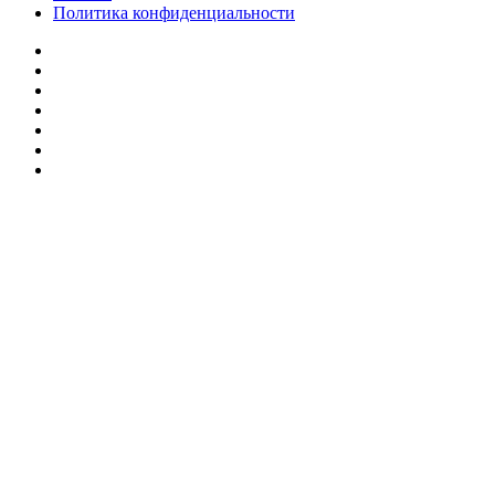
Политика конфиденциальности
Facebook
Twitter
YouTube
vk.com
Одноклассники
Telegram
RSS
Кнопка
«Наверх»