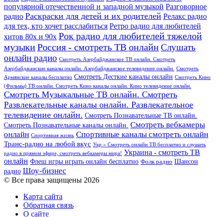
популярной отечественной и западной музыкой
Разговорное
Раскраски для детей и их родителей
Релакс радио
радио
для тех, кто хочет расслабиться
Ретро радио для любителей
Рок радио для любителей тяжелой
хитов 80х и 90х
Россия - смотреть ТВ онлайн
музыки
Слушать
онлайн радио
Смотреть Азербайджанское ТВ онлайн. Смотреть
Азербайджанские каналы онлайн. Азербайджанское телевидение онлайн.
Смотреть
Смотреть Десткие каналы онлайн
Армянские каналы бесплатно
Смотреть Кино
(Фильмы) ТВ онлайн. Смотреть Кино каналы онлайн. Кино телевидение онлайн.
Смотреть Музыкальные ТВ онлайн. Смотреть
Развлекательные каналы онлайн. Развлекательное
телевидение онлайн.
Смотреть Познавательные ТВ онлайн.
Смотреть вебкамеры
Смотреть Познавательные каналы онлайн.
онлайн
Спортивные каналы смотреть онлайн
Спортивная жизнь
Транс-радио на любой вкус
Укр » Смотреть онлайн ТВ бесплатно и слушать
Украина - смотреть ТВ
радио в прямом эфире, смотреть вебкамеры мира!
онлайн
Шансон
Флеш игры играть онлайн бесплатно
Фолк радио
Шоу-бизнес
радио
© Все права защищены 2026
Карта сайта
Обратная связь
О сайте