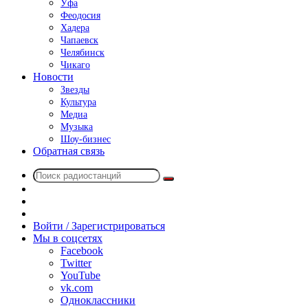
Уфа
Феодосия
Хадера
Чапаевск
Челябинск
Чикаго
Новости
Звезды
Культура
Медиа
Музыка
Шоу-бизнес
Обратная связь
Поиск
Switch
радиостанций
skin
Sidebar
Случайное
радио
Войти / Зарегистрироваться
Мы в соцсетях
Facebook
Twitter
YouTube
vk.com
Одноклассники