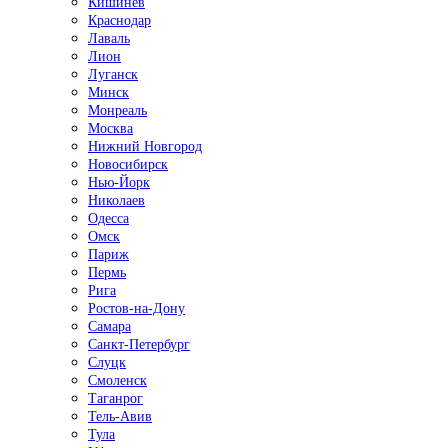
Кишинёв
Краснодар
Лаваль
Лион
Луганск
Минск
Монреаль
Москва
Нижний Новгород
Новосибирск
Нью-Йорк
Николаев
Одесса
Омск
Париж
Пермь
Рига
Ростов-на-Дону
Самара
Санкт-Петербург
Слуцк
Смоленск
Таганрог
Тель-Авив
Тула