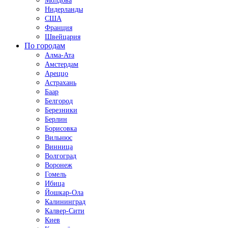
Молдова
Нидерланды
США
Франция
Швейцария
По городам
Алма-Ата
Амстердам
Ареццо
Астрахань
Баар
Белгород
Березники
Берлин
Борисовка
Вильнюс
Винница
Волгоград
Воронеж
Гомель
Ибица
Йошкар-Ола
Калининград
Калвер-Сити
Киев