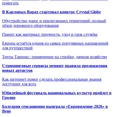
помогать
В Карловых Варах стартовал конкурс Crystal Globe
Обустройство дорог и прилегающих территорий: полный
обзор дорожного оборудования
Гранит как материал: прочность, уход и срок службы
Европа остаётся одним из самых популярных направлений
для путешествий
Тенты Тарпикс: применение на стройке, дачном хозяйстве
Стриминговые сервисы меняют правила продвижения
новых артистов
Как интернет помог сделать профессиональные знания
доступнее для всех
Юбилейный фестиваль национальных культур пройдет в
Гродно
Болгария сенсационно выиграла «Евровидение-2026» в
Вене