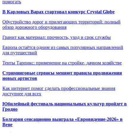
помогать
В Карловых Варах стартовал конкурс Crystal Globe
Обустройство дорог и прилегающих территорий: полный
обзор дорожного оборудования
Гранит как материал: прочность, уход и срок службы
Европа остаётся одним из самых популярных направлений
для путешествий
Тенты Тарпикс: применение на стройке, дачном хозяйстве
Стриминговые сервисы меняют правила продвижения
новых артистов
Как интернет помог сделать профессиональные знания
доступнее для всех
Юбилейный фестиваль национальных культур пройдет в
Гродно
Болгария сенсационно выиграла «Евровидение-2026» в
Вене