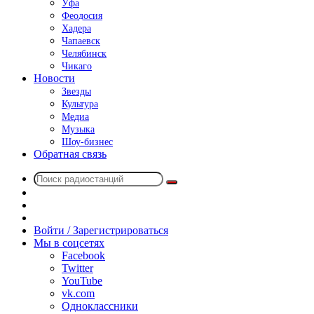
Уфа
Феодосия
Хадера
Чапаевск
Челябинск
Чикаго
Новости
Звезды
Культура
Медиа
Музыка
Шоу-бизнес
Обратная связь
Поиск
Switch
радиостанций
skin
Sidebar
Случайное
радио
Войти / Зарегистрироваться
Мы в соцсетях
Facebook
Twitter
YouTube
vk.com
Одноклассники