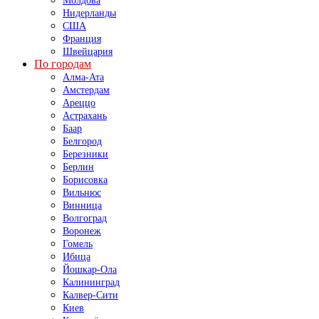
Молдова
Нидерланды
США
Франция
Швейцария
По городам
Алма-Ата
Амстердам
Ареццо
Астрахань
Баар
Белгород
Березники
Берлин
Борисовка
Вильнюс
Винница
Волгоград
Воронеж
Гомель
Ибица
Йошкар-Ола
Калининград
Калвер-Сити
Киев