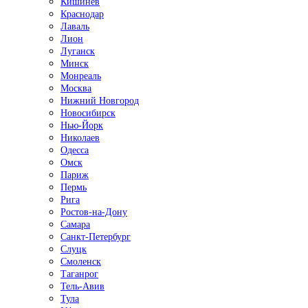
Кишинёв
Краснодар
Лаваль
Лион
Луганск
Минск
Монреаль
Москва
Нижний Новгород
Новосибирск
Нью-Йорк
Николаев
Одесса
Омск
Париж
Пермь
Рига
Ростов-на-Дону
Самара
Санкт-Петербург
Слуцк
Смоленск
Таганрог
Тель-Авив
Тула