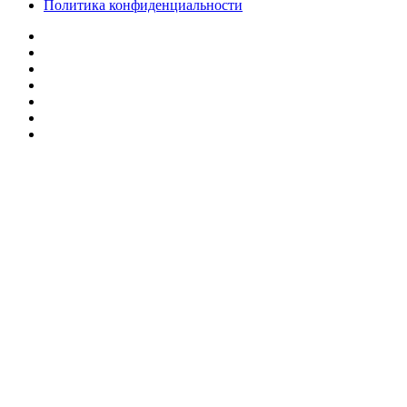
Политика конфиденциальности
Facebook
Twitter
YouTube
vk.com
Одноклассники
Telegram
RSS
Кнопка
«Наверх»