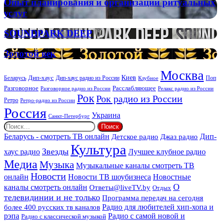
Опыт
Опыт планирования и организации ритуальных
планирования
услуг
и
организации
SOUNDPARK
SOUNDPARK DEEP
ритуальных
DEEP
услуг
Золотой
Золотой век
век
Москва
Киев
Дип-хаус
Беларусь
Дип-хаус радио из России
Клубное
Поп
Расслабляющее
Разговорное
Разговорное радио из России
Релакс радио из России
Рок
Рок радио из России
Ретро
Ретро-радио из России
Россия
Украина
Санкт-Петербург
Найти:
Дип-
Беларусь - смотреть ТВ онлайн
Джаз радио
Детское радио
Культура
Звезды
хаус радио
Лучшее клубное радио
Медиа
Музыка
Музыкальные каналы смотреть ТВ
Новости
онлайн
Новости ТВ шоубизнеса
Новостные
О
каналы смотреть онлайн
Ответы@liveTV.by
Отдых
телевидинии и не только
Программа передач на сегодня
более 400 русских тв каналов
Радио для любителей хип-хопа и
рэпа
Радио с самой новой и
Радио с классической музыкой