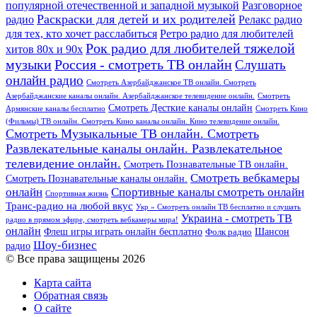
популярной отечественной и западной музыкой
Разговорное
Раскраски для детей и их родителей
Релакс радио
радио
для тех, кто хочет расслабиться
Ретро радио для любителей
Рок радио для любителей тяжелой
хитов 80х и 90х
Россия - смотреть ТВ онлайн
музыки
Слушать
онлайн радио
Смотреть Азербайджанское ТВ онлайн. Смотреть
Азербайджанские каналы онлайн. Азербайджанское телевидение онлайн.
Смотреть
Смотреть Десткие каналы онлайн
Армянские каналы бесплатно
Смотреть Кино
(Фильмы) ТВ онлайн. Смотреть Кино каналы онлайн. Кино телевидение онлайн.
Смотреть Музыкальные ТВ онлайн. Смотреть
Развлекательные каналы онлайн. Развлекательное
телевидение онлайн.
Смотреть Познавательные ТВ онлайн.
Смотреть вебкамеры
Смотреть Познавательные каналы онлайн.
онлайн
Спортивные каналы смотреть онлайн
Спортивная жизнь
Транс-радио на любой вкус
Укр » Смотреть онлайн ТВ бесплатно и слушать
Украина - смотреть ТВ
радио в прямом эфире, смотреть вебкамеры мира!
онлайн
Шансон
Флеш игры играть онлайн бесплатно
Фолк радио
Шоу-бизнес
радио
© Все права защищены 2026
Карта сайта
Обратная связь
О сайте