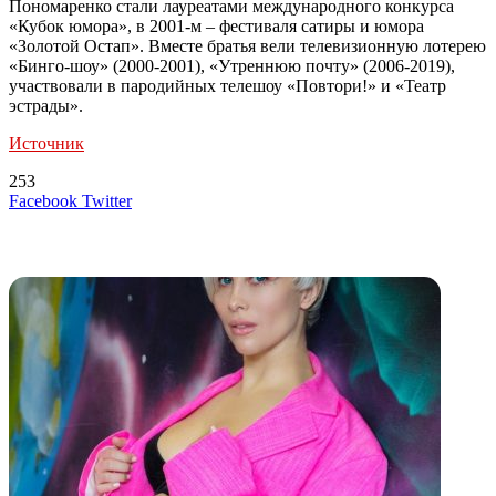
Пономаренко стали лауреатами международного конкурса
«Кубок юмора», в 2001-м – фестиваля сатиры и юмора
«Золотой Остап». Вместе братья вели телевизионную лотерею
«Бинго-шоу» (2000-2001), «Утреннюю почту» (2006-2019),
участвовали в пародийных телешоу «Повтори!» и «Театр
эстрады».
Источник
253
LinkedIn
Tumblr
Reddit
Вконтакте
Одноклассники
Skype
Messenger
Messenger
WhatsApp
Telegram
Viber
Line
Поделиться
Печатать
Facebook
Twitter
через
электронную
Похожие радио
почту