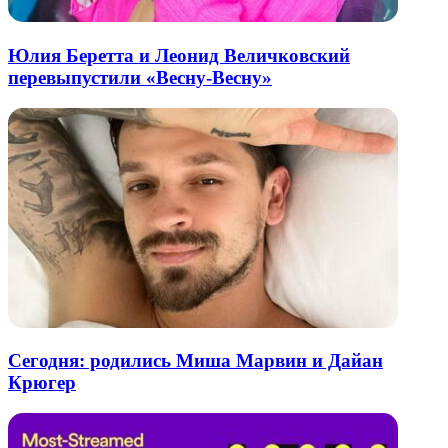
Юлия Беретта и Леонид Величковский
перевыпустили «Весну-Весну»
Сегодня: родились Миша Марвин и Дайан
Крюгер