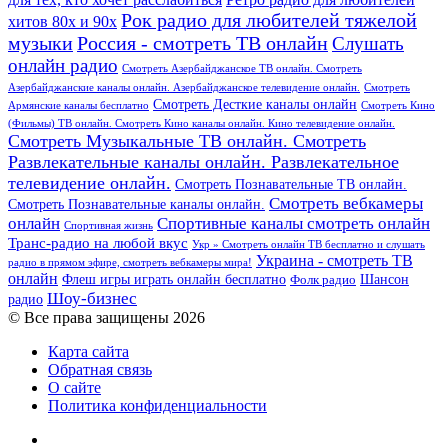
Рок радио для любителей тяжелой
хитов 80х и 90х
Россия - смотреть ТВ онлайн
музыки
Слушать
онлайн радио
Смотреть Азербайджанское ТВ онлайн. Смотреть
Азербайджанские каналы онлайн. Азербайджанское телевидение онлайн.
Смотреть
Смотреть Десткие каналы онлайн
Армянские каналы бесплатно
Смотреть Кино
(Фильмы) ТВ онлайн. Смотреть Кино каналы онлайн. Кино телевидение онлайн.
Смотреть Музыкальные ТВ онлайн. Смотреть
Развлекательные каналы онлайн. Развлекательное
телевидение онлайн.
Смотреть Познавательные ТВ онлайн.
Смотреть вебкамеры
Смотреть Познавательные каналы онлайн.
онлайн
Спортивные каналы смотреть онлайн
Спортивная жизнь
Транс-радио на любой вкус
Укр » Смотреть онлайн ТВ бесплатно и слушать
Украина - смотреть ТВ
радио в прямом эфире, смотреть вебкамеры мира!
онлайн
Шансон
Флеш игры играть онлайн бесплатно
Фолк радио
Шоу-бизнес
радио
© Все права защищены 2026
Карта сайта
Обратная связь
О сайте
Политика конфиденциальности
Facebook