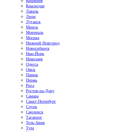
Кишинёв
Краснодар
Лаваль
Лион
Луганск
Минск
Монреаль
Москва
Нижний Новгород
Новосибирск
Нью-Йорк
Николаев
Одесса
Омск
Париж
Пермь
Рига
Ростов-на-Дону
Самара
Санкт-Петербург
Слуцк
Смоленск
Таганрог
Тель-Авив
Тула