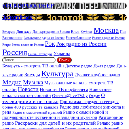
организации
SOUNDPARK
SOUNDPARK DEEP
ритуальных
DEEP
услуг
Золотой
Золотой век
век
Москва
Киев
Дип-хаус
Беларусь
Дип-хаус радио из России
Клубное
Поп
Расслабляющее
Разговорное
Разговорное радио из России
Релакс радио из России
Рок
Рок радио из России
Ретро
Ретро-радио из России
Россия
Украина
Санкт-Петербург
Найти:
Дип-
Беларусь - смотреть ТВ онлайн
Джаз радио
Детское радио
Культура
Звезды
хаус радио
Лучшее клубное радио
Медиа
Музыка
Музыкальные каналы смотреть ТВ
Новости
онлайн
Новости ТВ шоубизнеса
Новостные
О
каналы смотреть онлайн
Ответы@liveTV.by
Отдых
телевидинии и не только
Программа передач на сегодня
более 400 русских тв каналов
Радио для любителей хип-хопа и
рэпа
Радио с самой новой и
Радио с классической музыкой
популярной отечественной и западной музыкой
Разговорное
Раскраски для детей и их родителей
Релакс радио
радио
для тех, кто хочет расслабиться
Ретро радио для любителей