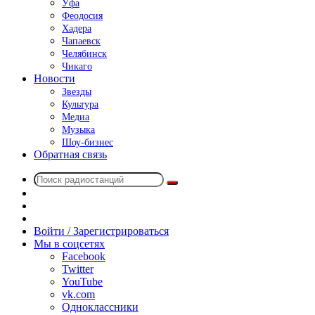
Уфа
Феодосия
Хадера
Чапаевск
Челябинск
Чикаго
Новости
Звезды
Культура
Медиа
Музыка
Шоу-бизнес
Обратная связь
Поиск
Switch
радиостанций
skin
Sidebar
Случайное
радио
Войти / Зарегистрироваться
Мы в соцсетях
Facebook
Twitter
YouTube
vk.com
Одноклассники