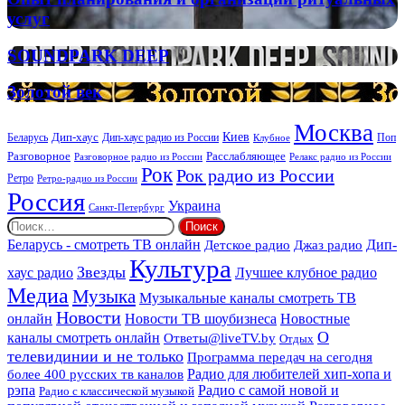
планирования
услуг
и
организации
SOUNDPARK
SOUNDPARK DEEP
ритуальных
DEEP
услуг
Золотой
Золотой век
век
Москва
Киев
Дип-хаус
Беларусь
Дип-хаус радио из России
Клубное
Поп
Расслабляющее
Разговорное
Разговорное радио из России
Релакс радио из России
Рок
Рок радио из России
Ретро
Ретро-радио из России
Россия
Украина
Санкт-Петербург
Найти:
Дип-
Беларусь - смотреть ТВ онлайн
Джаз радио
Детское радио
Культура
Звезды
хаус радио
Лучшее клубное радио
Медиа
Музыка
Музыкальные каналы смотреть ТВ
Новости
онлайн
Новости ТВ шоубизнеса
Новостные
О
каналы смотреть онлайн
Ответы@liveTV.by
Отдых
телевидинии и не только
Программа передач на сегодня
более 400 русских тв каналов
Радио для любителей хип-хопа и
рэпа
Радио с самой новой и
Радио с классической музыкой