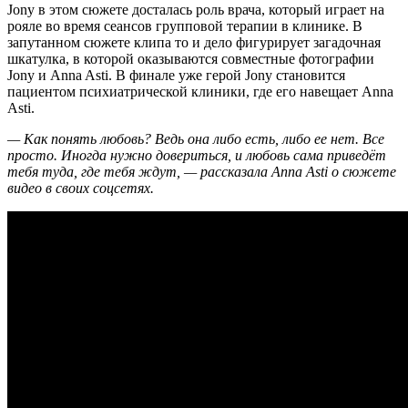
Jony в этом сюжете досталась роль врача, который играет на
рояле во время сеансов групповой терапии в клинике. В
запутанном сюжете клипа то и дело фигурирует загадочная
шкатулка, в которой оказываются совместные фотографии
Jony и Anna Asti. В финале уже герой Jony становится
пациентом психиатрической клиники, где его навещает Anna
Asti.
— Как понять любовь? Ведь она либо есть, либо ее нет. Все
просто. Иногда нужно довериться, и любовь сама приведёт
тебя туда, где тебя ждут, — рассказала Anna Asti о сюжете
видео в своих соцсетях.