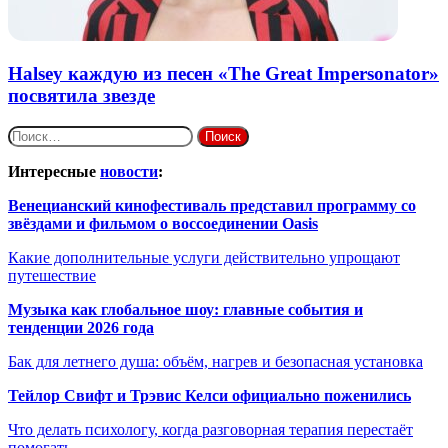
Halsey каждую из песен «The Great Impersonator»
посвятила звезде
Найти:
Интересные
новости
:
Венецианский кинофестиваль представил программу со
звёздами и фильмом о воссоединении Oasis
Какие дополнительные услуги действительно упрощают
путешествие
Музыка как глобальное шоу: главные события и
тенденции 2026 года
Бак для летнего душа: объём, нагрев и безопасная установка
Тейлор Свифт и Трэвис Келси официально поженились
Что делать психологу, когда разговорная терапия перестаёт
помогать