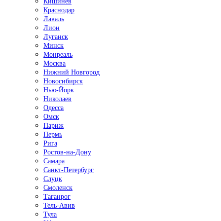
Кишинёв
Краснодар
Лаваль
Лион
Луганск
Минск
Монреаль
Москва
Нижний Новгород
Новосибирск
Нью-Йорк
Николаев
Одесса
Омск
Париж
Пермь
Рига
Ростов-на-Дону
Самара
Санкт-Петербург
Слуцк
Смоленск
Таганрог
Тель-Авив
Тула