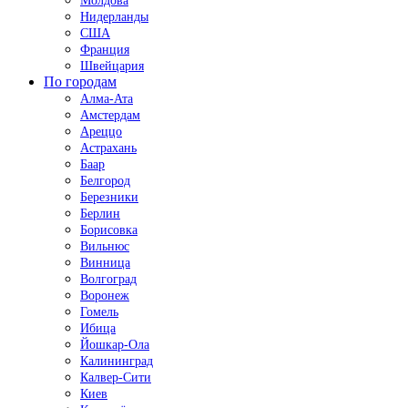
Молдова
Нидерланды
США
Франция
Швейцария
По городам
Алма-Ата
Амстердам
Ареццо
Астрахань
Баар
Белгород
Березники
Берлин
Борисовка
Вильнюс
Винница
Волгоград
Воронеж
Гомель
Ибица
Йошкар-Ола
Калининград
Калвер-Сити
Киев