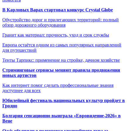
В Карловых Варах стартовал конкурс Crystal Globe
Обустройство дорог и прилегающих территорий: полный
обзор дорожного оборудования
Гранит как материал: прочность, уход и срок службы
Европа остаётся одним из самых популярных направлений
для путешествий
Тенты Тарпикс: применение на стройке, дачном хозяйстве
Стриминговые сервисы меняют правила продвижения
новых артистов
Как интернет помог сделать профессиональные знания
доступнее для всех
Юбилейный фестиваль национальных культур пройдет в
Гродно
Болгария сенсационно выиграла «Евровидение-2026» в
Вене
Oasis объявили о подготовке крупнейшего тура за