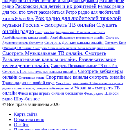
популярной отечественной и западной музыкой
Разговорное
Раскраски для детей и их родителей
Релакс радио
радио
для тех, кто хочет расслабиться
Ретро радио для любителей
Рок радио для любителей тяжелой
хитов 80х и 90х
Россия - смотреть ТВ онлайн
музыки
Слушать
онлайн радио
Смотреть Азербайджанское ТВ онлайн. Смотреть
Азербайджанские каналы онлайн. Азербайджанское телевидение онлайн.
Смотреть
Смотреть Десткие каналы онлайн
Армянские каналы бесплатно
Смотреть Кино
(Фильмы) ТВ онлайн. Смотреть Кино каналы онлайн. Кино телевидение онлайн.
Смотреть Музыкальные ТВ онлайн. Смотреть
Развлекательные каналы онлайн. Развлекательное
телевидение онлайн.
Смотреть Познавательные ТВ онлайн.
Смотреть вебкамеры
Смотреть Познавательные каналы онлайн.
онлайн
Спортивные каналы смотреть онлайн
Спортивная жизнь
Транс-радио на любой вкус
Укр » Смотреть онлайн ТВ бесплатно и слушать
Украина - смотреть ТВ
радио в прямом эфире, смотреть вебкамеры мира!
онлайн
Шансон
Флеш игры играть онлайн бесплатно
Фолк радио
Шоу-бизнес
радио
© Все права защищены 2026
Карта сайта
Обратная связь
О сайте
Политика конфиденциальности