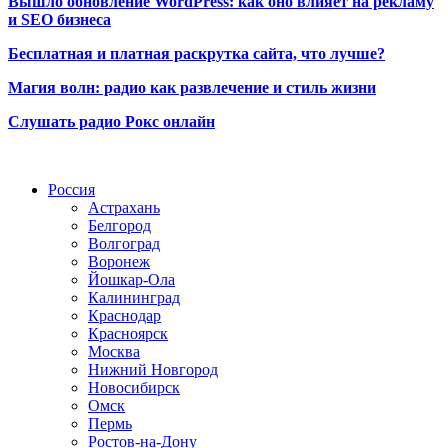
Вышло обновление WordPress: как оно влияет на рекламу
и SEO бизнеса
Бесплатная и платная раскрутка сайта, что лучше?
Магия волн: радио как развлечение и стиль жизни
Слушать радио Рокс онлайн
Радио по странам
Россия
Астрахань
Белгород
Волгоград
Воронеж
Йошкар-Ола
Калининград
Краснодар
Красноярск
Москва
Нижний Новгород
Новосибирск
Омск
Пермь
Ростов-на-Дону