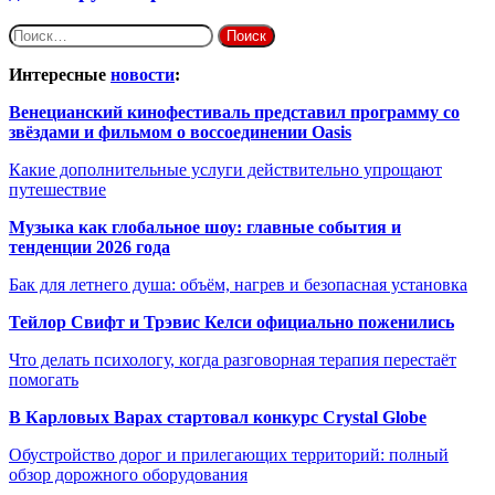
Найти:
Интересные
новости
:
Венецианский кинофестиваль представил программу со
звёздами и фильмом о воссоединении Oasis
Какие дополнительные услуги действительно упрощают
путешествие
Музыка как глобальное шоу: главные события и
тенденции 2026 года
Бак для летнего душа: объём, нагрев и безопасная установка
Тейлор Свифт и Трэвис Келси официально поженились
Что делать психологу, когда разговорная терапия перестаёт
помогать
В Карловых Варах стартовал конкурс Crystal Globe
Обустройство дорог и прилегающих территорий: полный
обзор дорожного оборудования