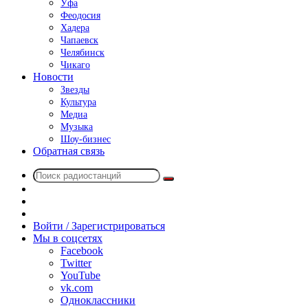
Уфа
Феодосия
Хадера
Чапаевск
Челябинск
Чикаго
Новости
Звезды
Культура
Медиа
Музыка
Шоу-бизнес
Обратная связь
Поиск
Switch
радиостанций
skin
Sidebar
Случайное
радио
Войти / Зарегистрироваться
Мы в соцсетях
Facebook
Twitter
YouTube
vk.com
Одноклассники