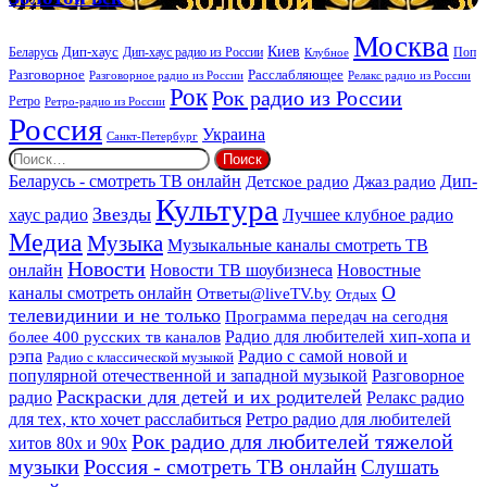
век
Москва
Киев
Дип-хаус
Беларусь
Дип-хаус радио из России
Клубное
Поп
Расслабляющее
Разговорное
Разговорное радио из России
Релакс радио из России
Рок
Рок радио из России
Ретро
Ретро-радио из России
Россия
Украина
Санкт-Петербург
Найти:
Дип-
Беларусь - смотреть ТВ онлайн
Джаз радио
Детское радио
Культура
Звезды
хаус радио
Лучшее клубное радио
Медиа
Музыка
Музыкальные каналы смотреть ТВ
Новости
онлайн
Новости ТВ шоубизнеса
Новостные
О
каналы смотреть онлайн
Ответы@liveTV.by
Отдых
телевидинии и не только
Программа передач на сегодня
более 400 русских тв каналов
Радио для любителей хип-хопа и
рэпа
Радио с самой новой и
Радио с классической музыкой
популярной отечественной и западной музыкой
Разговорное
Раскраски для детей и их родителей
Релакс радио
радио
для тех, кто хочет расслабиться
Ретро радио для любителей
Рок радио для любителей тяжелой
хитов 80х и 90х
Россия - смотреть ТВ онлайн
музыки
Слушать