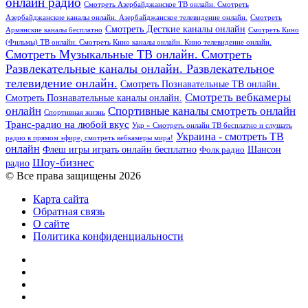
онлайн радио
Смотреть Азербайджанское ТВ онлайн. Смотреть
Азербайджанские каналы онлайн. Азербайджанское телевидение онлайн.
Смотреть
Смотреть Десткие каналы онлайн
Армянские каналы бесплатно
Смотреть Кино
(Фильмы) ТВ онлайн. Смотреть Кино каналы онлайн. Кино телевидение онлайн.
Смотреть Музыкальные ТВ онлайн. Смотреть
Развлекательные каналы онлайн. Развлекательное
телевидение онлайн.
Смотреть Познавательные ТВ онлайн.
Смотреть вебкамеры
Смотреть Познавательные каналы онлайн.
онлайн
Спортивные каналы смотреть онлайн
Спортивная жизнь
Транс-радио на любой вкус
Укр » Смотреть онлайн ТВ бесплатно и слушать
Украина - смотреть ТВ
радио в прямом эфире, смотреть вебкамеры мира!
онлайн
Шансон
Флеш игры играть онлайн бесплатно
Фолк радио
Шоу-бизнес
радио
© Все права защищены 2026
Карта сайта
Обратная связь
О сайте
Политика конфиденциальности
Facebook
Twitter
YouTube
vk.com