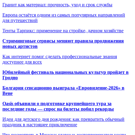
Гранит как материал: прочность, уход и срок службы
Европа остаётся одним из самых популярных направлений
для путешествий
Тенты Тарпикс: применение на стройке, дачном хозяйстве
Стриминговые сервисы меняют правила продвижения
новых артистов
Как интернет помог сделать профессиональные знания
доступнее для всех
Юбилейный фестиваль национальных культур пройдет в
Гродно
Болгария сенсационно выиграла «Евровидение-2026» в
Вене
Oasis объявили о подготовке крупнейшего тура за
последние годы — спрос на билеты побил рекорды
Идеи для детского дня рождения: как превратить обычный
праздник в настоящее приключение
Что посмотреть в Минске: главные достопримечательности