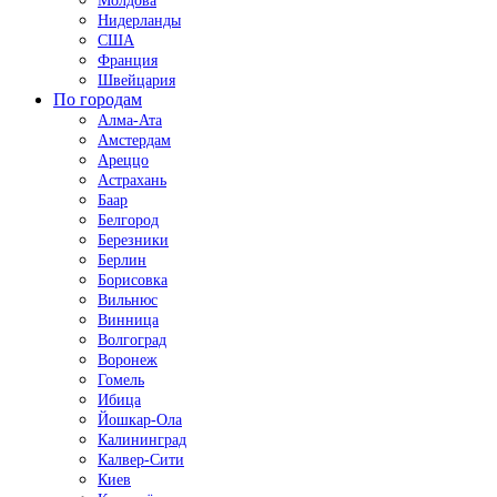
Молдова
Нидерланды
США
Франция
Швейцария
По городам
Алма-Ата
Амстердам
Ареццо
Астрахань
Баар
Белгород
Березники
Берлин
Борисовка
Вильнюс
Винница
Волгоград
Воронеж
Гомель
Ибица
Йошкар-Ола
Калининград
Калвер-Сити
Киев