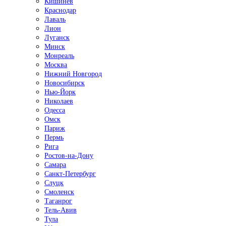
Кишинёв
Краснодар
Лаваль
Лион
Луганск
Минск
Монреаль
Москва
Нижний Новгород
Новосибирск
Нью-Йорк
Николаев
Одесса
Омск
Париж
Пермь
Рига
Ростов-на-Дону
Самара
Санкт-Петербург
Слуцк
Смоленск
Таганрог
Тель-Авив
Тула