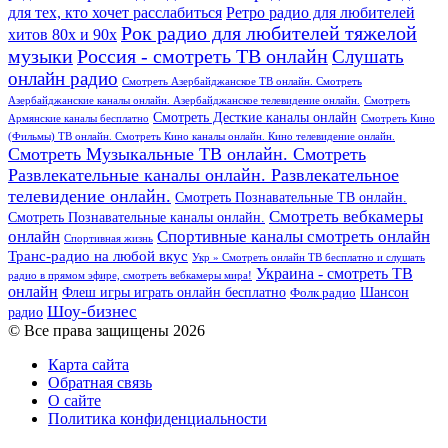
для тех, кто хочет расслабиться
Ретро радио для любителей
Рок радио для любителей тяжелой
хитов 80х и 90х
Россия - смотреть ТВ онлайн
музыки
Слушать
онлайн радио
Смотреть Азербайджанское ТВ онлайн. Смотреть
Азербайджанские каналы онлайн. Азербайджанское телевидение онлайн.
Смотреть
Смотреть Десткие каналы онлайн
Армянские каналы бесплатно
Смотреть Кино
(Фильмы) ТВ онлайн. Смотреть Кино каналы онлайн. Кино телевидение онлайн.
Смотреть Музыкальные ТВ онлайн. Смотреть
Развлекательные каналы онлайн. Развлекательное
телевидение онлайн.
Смотреть Познавательные ТВ онлайн.
Смотреть вебкамеры
Смотреть Познавательные каналы онлайн.
онлайн
Спортивные каналы смотреть онлайн
Спортивная жизнь
Транс-радио на любой вкус
Укр » Смотреть онлайн ТВ бесплатно и слушать
Украина - смотреть ТВ
радио в прямом эфире, смотреть вебкамеры мира!
онлайн
Шансон
Флеш игры играть онлайн бесплатно
Фолк радио
Шоу-бизнес
радио
© Все права защищены 2026
Карта сайта
Обратная связь
О сайте
Политика конфиденциальности