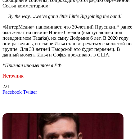
сообщили в соцсетях, сопроводив фотографию беременной
Софьи комментарием:
— By the way….we’ve got a little Little Big joining the band!
«ИнтерМедиа» напоминает, что 39-летний Прусикин* ранее
был женат на певице Ирине Смелой (выступающей под
псевдонимом Tatarka), их сыну Добрыне 6 лет. В 2020 году
они развелись, и вскоре Илья стал встречаться с коллегой по
группе. Для 33-летней Таюрской это будет первенец. В
данный момент Илья и Софья проживают в США.
*
Признан иноагентом в РФ
Источник
221
LinkedIn
Tumblr
Reddit
Вконтакте
Одноклассники
Skype
Messenger
Messenger
WhatsApp
Telegram
Viber
Line
Поделиться
Печатать
Facebook
Twitter
через
электронную
Похожие радио
почту