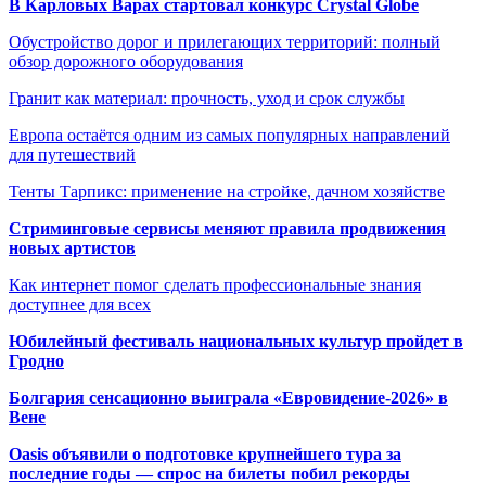
В Карловых Варах стартовал конкурс Crystal Globe
Обустройство дорог и прилегающих территорий: полный
обзор дорожного оборудования
Гранит как материал: прочность, уход и срок службы
Европа остаётся одним из самых популярных направлений
для путешествий
Тенты Тарпикс: применение на стройке, дачном хозяйстве
Стриминговые сервисы меняют правила продвижения
новых артистов
Как интернет помог сделать профессиональные знания
доступнее для всех
Юбилейный фестиваль национальных культур пройдет в
Гродно
Болгария сенсационно выиграла «Евровидение-2026» в
Вене
Oasis объявили о подготовке крупнейшего тура за
последние годы — спрос на билеты побил рекорды