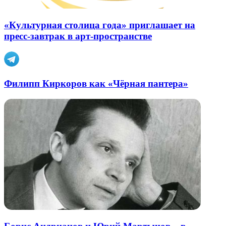
«Культурная столица года» приглашает на
пресс-завтрак в арт-пространстве
Филипп Киркоров как «Чёрная пантера»