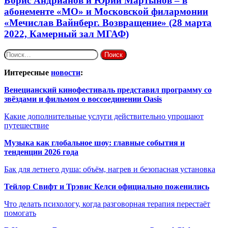
Борис Андрианов и Юрий Мартынов – в
абонементе «МО» и Московской филармонии
«Мечислав Вайнберг. Возвращение» (28 марта
2022, Камерный зал МГАФ)
Найти:
Интересные
новости
:
Венецианский кинофестиваль представил программу со
звёздами и фильмом о воссоединении Oasis
Какие дополнительные услуги действительно упрощают
путешествие
Музыка как глобальное шоу: главные события и
тенденции 2026 года
Бак для летнего душа: объём, нагрев и безопасная установка
Тейлор Свифт и Трэвис Келси официально поженились
Что делать психологу, когда разговорная терапия перестаёт
помогать