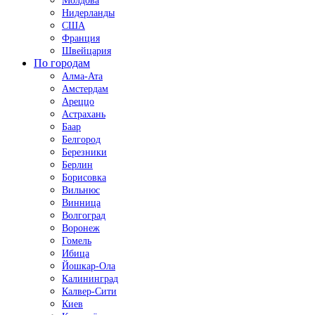
Молдова
Нидерланды
США
Франция
Швейцария
По городам
Алма-Ата
Амстердам
Ареццо
Астрахань
Баар
Белгород
Березники
Берлин
Борисовка
Вильнюс
Винница
Волгоград
Воронеж
Гомель
Ибица
Йошкар-Ола
Калининград
Калвер-Сити
Киев