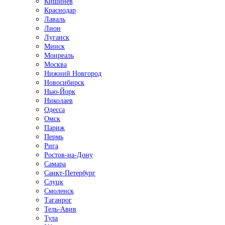
Кишинёв
Краснодар
Лаваль
Лион
Луганск
Минск
Монреаль
Москва
Нижний Новгород
Новосибирск
Нью-Йорк
Николаев
Одесса
Омск
Париж
Пермь
Рига
Ростов-на-Дону
Самара
Санкт-Петербург
Слуцк
Смоленск
Таганрог
Тель-Авив
Тула