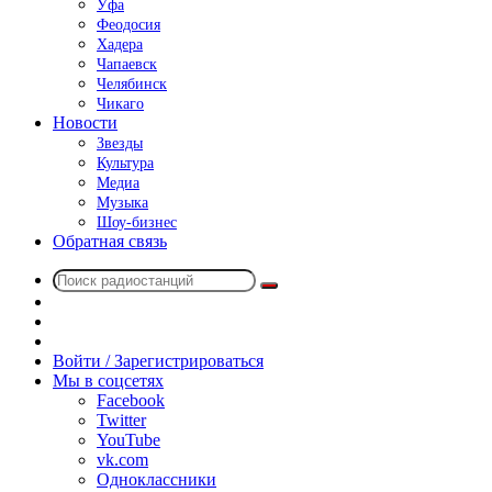
Уфа
Феодосия
Хадера
Чапаевск
Челябинск
Чикаго
Новости
Звезды
Культура
Медиа
Музыка
Шоу-бизнес
Обратная связь
Поиск
Switch
радиостанций
skin
Sidebar
Случайное
радио
Войти / Зарегистрироваться
Мы в соцсетях
Facebook
Twitter
YouTube
vk.com
Одноклассники