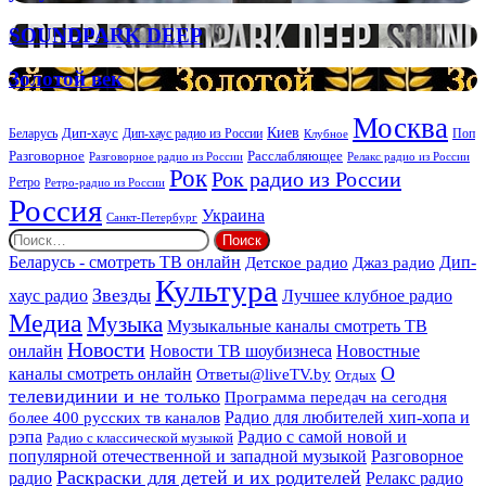
и
организации
SOUNDPARK
SOUNDPARK DEEP
ритуальных
DEEP
услуг
Золотой
Золотой век
век
Москва
Киев
Дип-хаус
Беларусь
Дип-хаус радио из России
Клубное
Поп
Расслабляющее
Разговорное
Разговорное радио из России
Релакс радио из России
Рок
Рок радио из России
Ретро
Ретро-радио из России
Россия
Украина
Санкт-Петербург
Найти:
Дип-
Беларусь - смотреть ТВ онлайн
Джаз радио
Детское радио
Культура
Звезды
хаус радио
Лучшее клубное радио
Медиа
Музыка
Музыкальные каналы смотреть ТВ
Новости
онлайн
Новости ТВ шоубизнеса
Новостные
О
каналы смотреть онлайн
Ответы@liveTV.by
Отдых
телевидинии и не только
Программа передач на сегодня
более 400 русских тв каналов
Радио для любителей хип-хопа и
рэпа
Радио с самой новой и
Радио с классической музыкой
популярной отечественной и западной музыкой
Разговорное
Раскраски для детей и их родителей
Релакс радио
радио