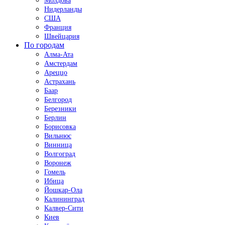
Молдова
Нидерланды
США
Франция
Швейцария
По городам
Алма-Ата
Амстердам
Ареццо
Астрахань
Баар
Белгород
Березники
Берлин
Борисовка
Вильнюс
Винница
Волгоград
Воронеж
Гомель
Ибица
Йошкар-Ола
Калининград
Калвер-Сити
Киев