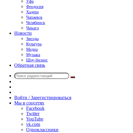
Уфа
Феодосия
Хадера
Чапаевск
Челябинск
Чикаго
Новости
Звезды
Культура
Медиа
Музыка
Шоу-бизнес
Обратная связь
Поиск
Switch
радиостанций
skin
Sidebar
Случайное
радио
Войти / Зарегистрироваться
Мы в соцсетях
Facebook
Twitter
YouTube
vk.com
Одноклассники