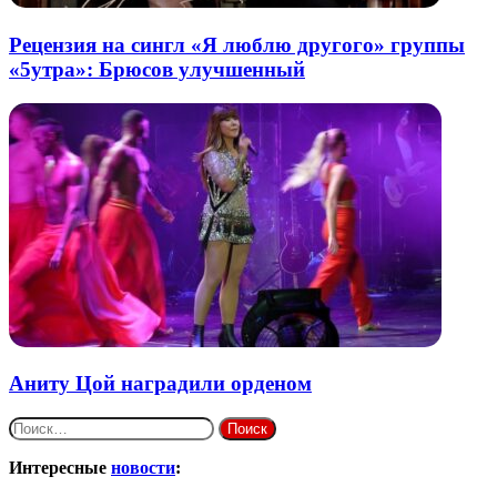
Рецензия на сингл «Я люблю другого» группы
«5утра»: Брюсов улучшенный
Аниту Цой наградили орденом
Найти:
Интересные
новости
: