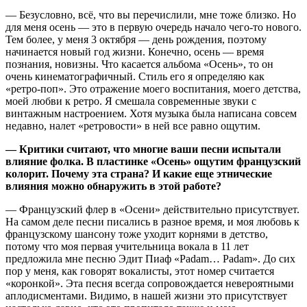
— Безусловно, всё, что вы перечислили, мне тоже близко. Но
для меня осень — это в первую очередь начало чего-то нового.
Тем более, у меня 3 октября — день рождения, поэтому
начинается новый год жизни. Конечно, осень — время
познания, новизны. Что касается альбома «Осень», то он
очень кинематографичный. Стиль его я определяю как
«ретро-поп». Это отражение моего воспитания, моего детства,
моей любви к ретро. Я смешала современные звуки с
винтажным настроением. Хотя музыка была написана совсем
недавно, налет «ретровости» в ней все равно ощутим.
— Критики считают, что многие ваши песни испытали
влияние фолка. В пластинке «Осень» ощутим французский
колорит. Почему эта страна? И какие еще этнические
влияния можно обнаружить в этой работе?
— Французский флер в «Осени» действительно присутствует.
На самом деле песни писались в разное время, и моя любовь к
французскому шансону тоже уходит корнями в детство,
потому что моя первая учительница вокала в 11 лет
предложила мне песню Эдит Пиаф «Padam… Padam». До сих
пор у меня, как говорят вокалисты, этот номер считается
«коронкой». Эта песня всегда сопровождается невероятными
аплодисментами. Видимо, в нашей жизни это присутствует