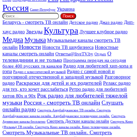
Россия
Украина
Санкт-Петербург
Найти:
Дип-
Беларусь - смотреть ТВ онлайн
Джаз радио
Детское радио
Культура
Звезды
хаус радио
Лучшее клубное радио
Медиа
Музыка
Музыкальные каналы смотреть ТВ
Новости
онлайн
Новости ТВ шоубизнеса
Новостные
О
каналы смотреть онлайн
Ответы@liveTV.by
Отдых
телевидинии и не только
Программа передач на сегодня
более 400 русских тв каналов
Радио для любителей хип-хопа и
рэпа
Радио с самой новой и
Радио с классической музыкой
популярной отечественной и западной музыкой
Разговорное
Раскраски для детей и их родителей
Релакс радио
радио
для тех, кто хочет расслабиться
Ретро радио для любителей
Рок радио для любителей тяжелой
хитов 80х и 90х
Россия - смотреть ТВ онлайн
музыки
Слушать
онлайн радио
Смотреть Азербайджанское ТВ онлайн. Смотреть
Азербайджанские каналы онлайн. Азербайджанское телевидение онлайн.
Смотреть
Смотреть Десткие каналы онлайн
Армянские каналы бесплатно
Смотреть Кино
(Фильмы) ТВ онлайн. Смотреть Кино каналы онлайн. Кино телевидение онлайн.
Смотреть Музыкальные ТВ онлайн. Смотреть