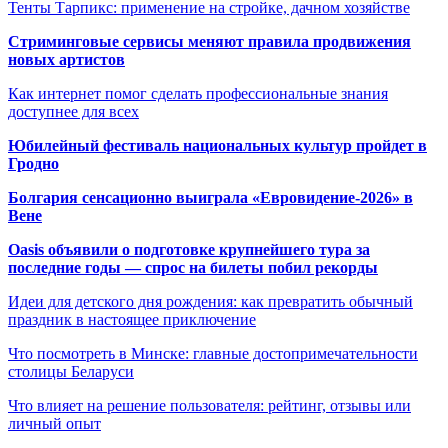
Тенты Тарпикс: применение на стройке, дачном хозяйстве
Стриминговые сервисы меняют правила продвижения
новых артистов
Как интернет помог сделать профессиональные знания
доступнее для всех
Юбилейный фестиваль национальных культур пройдет в
Гродно
Болгария сенсационно выиграла «Евровидение-2026» в
Вене
Oasis объявили о подготовке крупнейшего тура за
последние годы — спрос на билеты побил рекорды
Идеи для детского дня рождения: как превратить обычный
праздник в настоящее приключение
Что посмотреть в Минске: главные достопримечательности
столицы Беларуси
Что влияет на решение пользователя: рейтинг, отзывы или
личный опыт