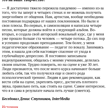
— Я достаточно тяжело пережила пандемию — именно из-за
того, что ты заперт в четырех стенах и не можешь получить
энергообмен от общения. Нам, артистам, вообще необходима
постоянная подзарядка от наших поклонников. Но были и
свои плюсы. Во-первых, в самоизоляции я написала четыре
песни, которые должны войти в следующий альбом. Во-
вторых, я создала свой авторский вокальный курс, где у меня
уже прошло больше ста человек — четыре потока. До сих пор
я успешно продолжаю преподавание. Тем более, у меня
педагогическое образование — педагог по вокалу. Занимаясь
этим, я нашла для себя настоящее спасение от ухода в
глубочайшую депрессию. Я постоянно записывала
видеоупражнения, общалась с моими учениками, делилась
своим опытом. Трудно поверить, но на сцене я уже 30 лет.
Люди признаются, что после моего курса начинают больше
любить себя, так что получился еще и своего рода
психологический тренинг. Людям я даю рекомендации, как
вести себя на сцене, укреплять пресс, достигать плотного
звука, правильно петь, как стоять на сцене. Самое интересное,
что я и сама в результате начала петь лучше (смеется).
Беседовал Денис Ступников, InterMedia
Источник