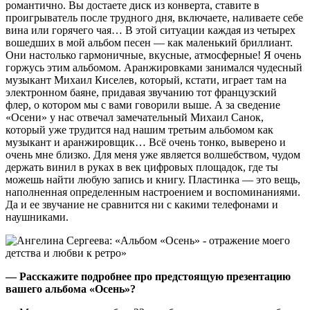
романтично. Вы достаете диск из конверта, ставите в
проигрыватель после трудного дня, включаете, наливаете себе
вина или горячего чая… В этой ситуации каждая из четырех
вошедших в мой альбом песен — как маленький бриллиант.
Они настолько гармоничные, вкусные, атмосферные! Я очень
горжусь этим альбомом. Аранжировками занимался чудесный
музыкант Михаил Киселев, который, кстати, играет там на
электронном баяне, придавая звучанию тот французский
флер, о котором мы с вами говорили выше. А за сведение
«Осени» у нас отвечал замечательный Михаил Санок,
который уже трудится над нашим третьим альбомом как
музыкант и аранжировщик… Всё очень тонко, выверено и
очень мне близко. Для меня уже является волшебством, чудом
держать винил в руках в век цифровых площадок, где ты
можешь найти любую запись и книгу. Пластинка — это вещь,
наполненная определенным настроением и воспоминаниями.
Да и ее звучание не сравнится ни с какими телефонами и
наушниками.
— Расскажите подробнее про предстоящую презентацию
вашего альбома «Осень»?