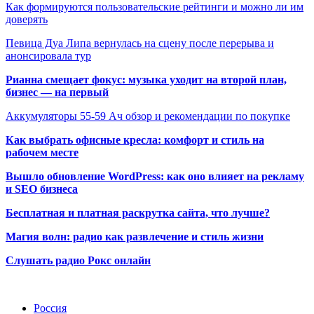
Как формируются пользовательские рейтинги и можно ли им
доверять
Певица Дуа Липа вернулась на сцену после перерыва и
анонсировала тур
Рианна смещает фокус: музыка уходит на второй план,
бизнес — на первый
Аккумуляторы 55-59 Ач обзор и рекомендации по покупке
Как выбрать офисные кресла: комфорт и стиль на
рабочем месте
Вышло обновление WordPress: как оно влияет на рекламу
и SEO бизнеса
Бесплатная и платная раскрутка сайта, что лучше?
Магия волн: радио как развлечение и стиль жизни
Слушать радио Рокс онлайн
Радио по странам
Россия