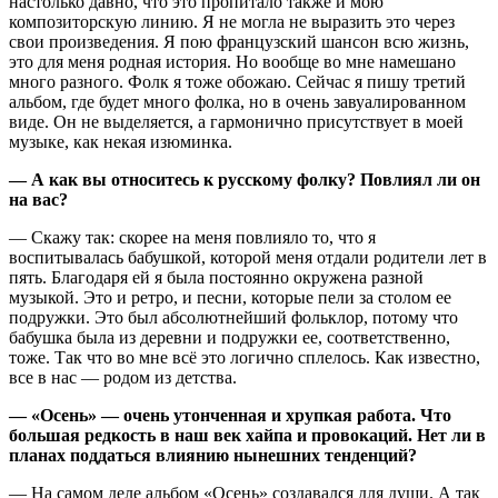
настолько давно, что это пропитало также и мою
композиторскую линию. Я не могла не выразить это через
свои произведения. Я пою французский шансон всю жизнь,
это для меня родная история. Но вообще во мне намешано
много разного. Фолк я тоже обожаю. Сейчас я пишу третий
альбом, где будет много фолка, но в очень завуалированном
виде. Он не выделяется, а гармонично присутствует в моей
музыке, как некая изюминка.
— А как вы относитесь к русскому фолку? Повлиял ли он
на вас?
— Скажу так: скорее на меня повлияло то, что я
воспитывалась бабушкой, которой меня отдали родители лет в
пять. Благодаря ей я была постоянно окружена разной
музыкой. Это и ретро, и песни, которые пели за столом ее
подружки. Это был абсолютнейший фольклор, потому что
бабушка была из деревни и подружки ее, соответственно,
тоже. Так что во мне всё это логично сплелось. Как известно,
все в нас — родом из детства.
— «Осень» — очень утонченная и хрупкая работа. Что
большая редкость в наш век хайпа и провокаций. Нет ли в
планах поддаться влиянию нынешних тенденций?
— На самом деле альбом «Осень» создавался для души. А так