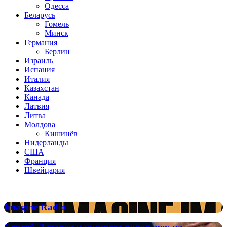
Одесса
Беларусь
Гомель
Минск
Германия
Берлин
Израиль
Испания
Италия
Казахстан
Канада
Латвия
Литва
Молдова
Кишинёв
Нидерланды
США
Франция
Швейцария
Популярные радиостанции
Imagine
Imagine Radio
Radio
Сергей