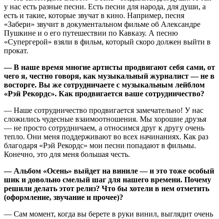
у нас есть разные песни. Есть песни для народа, для души, а
есть и такие, которые звучат в кино. Например, песня
«Забери» звучит в документальном фильме об Александре
Пушкине и о его путешествии по Кавказу. А песню
«Супергерой» взяли в фильм, который скоро должен выйти в
прокат.
— В наше время многие артисты продвигают себя сами, от
чего я, честно говоря, как музыкальный журналист — не в
восторге. Вы же сотрудничаете с музыкальным лейблом
«Рэй Рекордс». Как продвигается ваше сотрудничество?
— Наше сотрудничество продвигается замечательно! У нас
сложились чудесные взаимоотношения. Мы хорошие друзья
— не просто сотрудничаем, а относимся друг к другу очень
тепло. Они меня поддерживают во всех начинаниях. Как раз
благодаря «Рэй Рекордс» мои песни попадают в фильмы.
Конечно, это для меня большая честь.
— Альбом «Осень» выйдет на виниле — и это тоже особый
шик и довольно смелый шаг для нашего времени. Почему
решили делать этот релиз? Что бы хотели в нем отметить
(оформление, звучание и прочее)?
— Сам момент, когда вы берете в руки винил, выглядит очень