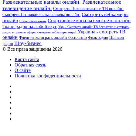
Развлекательные каналы онлайн. Развлекательное
телевидение онлайн.
Смотреть Познавательные ТВ онлайн.
Смотреть вебкамеры
Смотреть Познавательные каналы онлайн.
онлайн
Спортивные каналы смотреть онлайн
Спортивная жизнь
Транс-радио на любой вкус
Укр » Смотреть онлайн ТВ бесплатно и слушать
Украина - смотреть ТВ
радио в прямом эфире, смотреть вебкамеры мира!
онлайн
Шансон
Флеш игры играть онлайн бесплатно
Фолк радио
Шоу-бизнес
радио
© Все права защищены 2026
Карта сайта
Обратная связь
О сайте
Политика конфиденциальности
Facebook
Twitter
YouTube
vk.com
Одноклассники
Telegram
RSS
Кнопка
«Наверх»