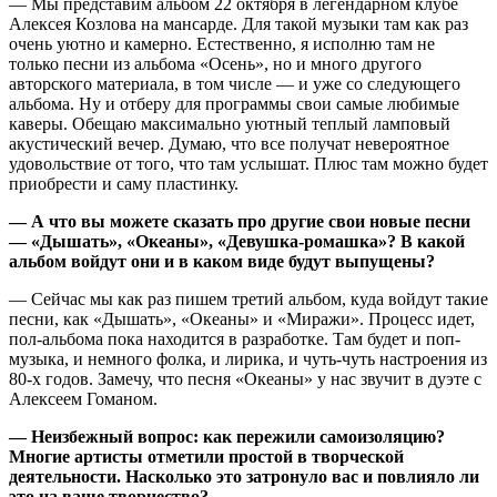
— Мы представим альбом 22 октября в легендарном клубе
Алексея Козлова на мансарде. Для такой музыки там как раз
очень уютно и камерно. Естественно, я исполню там не
только песни из альбома «Осень», но и много другого
авторского материала, в том числе — и уже со следующего
альбома. Ну и отберу для программы свои самые любимые
каверы. Обещаю максимально уютный теплый ламповый
акустический вечер. Думаю, что все получат невероятное
удовольствие от того, что там услышат. Плюс там можно будет
приобрести и саму пластинку.
— А что вы можете сказать про другие свои новые песни
— «Дышать», «Океаны», «Девушка-ромашка»? В какой
альбом войдут они и в каком виде будут выпущены?
— Сейчас мы как раз пишем третий альбом, куда войдут такие
песни, как «Дышать», «Океаны» и «Миражи». Процесс идет,
пол-альбома пока находится в разработке. Там будет и поп-
музыка, и немного фолка, и лирика, и чуть-чуть настроения из
80-х годов. Замечу, что песня «Океаны» у нас звучит в дуэте с
Алексеем Гоманом.
— Неизбежный вопрос: как пережили самоизоляцию?
Многие артисты отметили простой в творческой
деятельности. Насколько это затронуло вас и повлияло ли
это на ваше творчество?