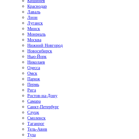
Кишинёв
Краснодар
Лаваль
Лион
Луганск
Минск
Монреаль
Москва
Нижний Новгород
Новосибирск
Нью-Йорк
Николаев
Одесса
Омск
Париж
Пермь
Рига
Ростов-на-Дону
Самара
Санкт-Петербург
Слуцк
Смоленск
Таганрог
Тель-Авив
Тула