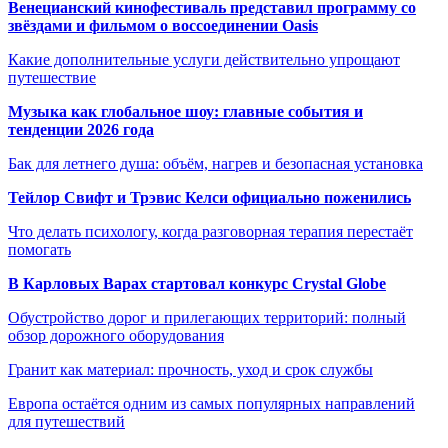
Венецианский кинофестиваль представил программу со
звёздами и фильмом о воссоединении Oasis
Какие дополнительные услуги действительно упрощают
путешествие
Музыка как глобальное шоу: главные события и
тенденции 2026 года
Бак для летнего душа: объём, нагрев и безопасная установка
Тейлор Свифт и Трэвис Келси официально поженились
Что делать психологу, когда разговорная терапия перестаёт
помогать
В Карловых Варах стартовал конкурс Crystal Globe
Обустройство дорог и прилегающих территорий: полный
обзор дорожного оборудования
Гранит как материал: прочность, уход и срок службы
Европа остаётся одним из самых популярных направлений
для путешествий