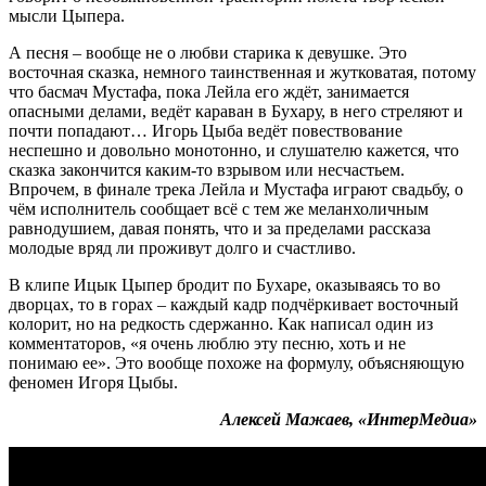
мысли Цыпера.
А песня – вообще не о любви старика к девушке. Это
восточная сказка, немного таинственная и жутковатая, потому
что басмач Мустафа, пока Лейла его ждёт, занимается
опасными делами, ведёт караван в Бухару, в него стреляют и
почти попадают… Игорь Цыба ведёт повествование
неспешно и довольно монотонно, и слушателю кажется, что
сказка закончится каким-то взрывом или несчастьем.
Впрочем, в финале трека Лейла и Мустафа играют свадьбу, о
чём исполнитель сообщает всё с тем же меланхоличным
равнодушием, давая понять, что и за пределами рассказа
молодые вряд ли проживут долго и счастливо.
В клипе Ицык Цыпер бродит по Бухаре, оказываясь то во
дворцах, то в горах – каждый кадр подчёркивает восточный
колорит, но на редкость сдержанно. Как написал один из
комментаторов, «я очень люблю эту песню, хоть и не
понимаю ее». Это вообще похоже на формулу, объясняющую
феномен Игоря Цыбы.
Алексей Мажаев, «ИнтерМедиа»