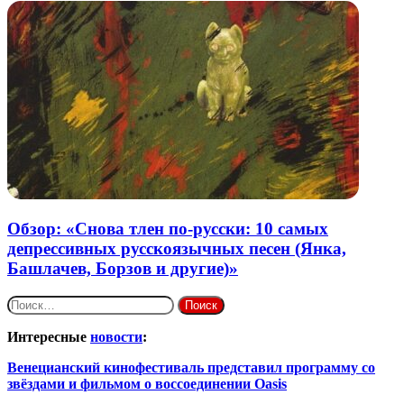
Обзор: «Снова тлен по-русски: 10 самых
депрессивных русскоязычных песен (Янка,
Башлачев, Борзов и другие)»
Найти:
Интересные
новости
:
Венецианский кинофестиваль представил программу со
звёздами и фильмом о воссоединении Oasis