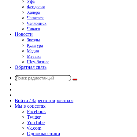
Уфа
Феодосия
Хадера
Чапаевск
Челябинск
Чикаго
Новости
Звезды
Культура
Медиа
Музыка
Шоу-бизнес
Обратная связь
Поиск
Switch
радиостанций
skin
Sidebar
Случайное
радио
Войти / Зарегистрироваться
Мы в соцсетях
Facebook
Twitter
YouTube
vk.com
Одноклассники