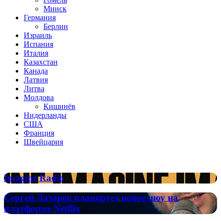
Минск
Германия
Берлин
Израиль
Испания
Италия
Казахстан
Канада
Латвия
Литва
Молдова
Кишинёв
Нидерланды
США
Франция
Швейцария
Популярные радиостанции
Imagine
Imagine Radio
Radio
Сергей
Сергей Лазарев планирует новое шоу на
Лазарев
платформе Netflix
планирует