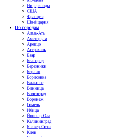
Молдова
Нидерланды
США
Франция
Швейцария
По городам
Алма-Ата
Амстердам
Ареццо
Астрахань
Баар
Белгород
Березники
Берлин
Борисовка
Вильнюс
Винница
Волгоград
Воронеж
Гомель
Ибица
Йошкар-Ола
Калининград
Калвер-Сити
Киев