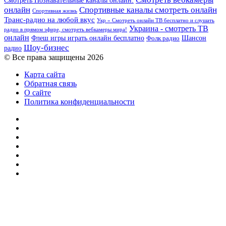
Смотреть Познавательные каналы онлайн.
онлайн
Спортивные каналы смотреть онлайн
Спортивная жизнь
Транс-радио на любой вкус
Укр » Смотреть онлайн ТВ бесплатно и слушать
Украина - смотреть ТВ
радио в прямом эфире, смотреть вебкамеры мира!
онлайн
Шансон
Флеш игры играть онлайн бесплатно
Фолк радио
Шоу-бизнес
радио
© Все права защищены 2026
Карта сайта
Обратная связь
О сайте
Политика конфиденциальности
Facebook
Twitter
YouTube
vk.com
Одноклассники
Telegram
RSS
Кнопка
«Наверх»