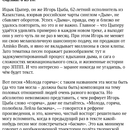
Ицык Цыпер, он же Игорь Цыба, 62-летний исполнитель из
Казахстана, взорвав российские чарты синглом «Дым», не
сбавляет оборотов. Успех «Дыма», правда, ему и близко не
удалось повторить, но это и не важно. Главное – что Цыперу
удаётся удивлять примерно в каждом новом треке, а выходят
они у него чуть ли не раз в месяц. При этом Игорь не меняет
ни свою меланхоличную шансонную подачу, ни продакшн от
Аmisko Beats, и явно не вкладывает миллионы в свои клипы.
Зато тематика песен поражает разнообразием: тут и
задокументированный процесс вдыхания дыма, и сага о
сложностях межнационального секса, и жизненные истории
про ЗППП. И что интересно – заранее никогда не угадаешь, о
чём будет текст.
Вот песня «Молода горяча»: с таким названием эта могла быть
(да что там могла – должна была быть) композиция на тему
половых отношений людей очень разного возраста. Но
абсолютно невозможно представить, с чем рифмует Игорь
Цыба слово «горяча», даже не пытайтесь. «Молода, горяча,
полюбила Лейла басмача», — говорится в рефрене
произведения, и это, конечно, чистый восторг: решительно не
могу вспомнить, когда в предыдущий раз в тексте какой-
нибудь песни мог повстречаться «басмач». Это как минимум
говорит о необыкновенной траектории полёта творческой