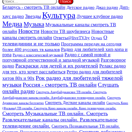
Найти:
Дип-
Беларусь - смотреть ТВ онлайн
Джаз радио
Детское радио
Культура
Звезды
хаус радио
Лучшее клубное радио
Медиа
Музыка
Музыкальные каналы смотреть ТВ
Новости
онлайн
Новости ТВ шоубизнеса
Новостные
О
каналы смотреть онлайн
Ответы@liveTV.by
Отдых
телевидинии и не только
Программа передач на сегодня
более 400 русских тв каналов
Радио для любителей хип-хопа и
рэпа
Радио с самой новой и
Радио с классической музыкой
популярной отечественной и западной музыкой
Разговорное
Раскраски для детей и их родителей
Релакс радио
радио
для тех, кто хочет расслабиться
Ретро радио для любителей
Рок радио для любителей тяжелой
хитов 80х и 90х
Россия - смотреть ТВ онлайн
музыки
Слушать
онлайн радио
Смотреть Азербайджанское ТВ онлайн. Смотреть
Азербайджанские каналы онлайн. Азербайджанское телевидение онлайн.
Смотреть
Смотреть Десткие каналы онлайн
Армянские каналы бесплатно
Смотреть Кино
(Фильмы) ТВ онлайн. Смотреть Кино каналы онлайн. Кино телевидение онлайн.
Смотреть Музыкальные ТВ онлайн. Смотреть
Развлекательные каналы онлайн. Развлекательное
телевидение онлайн.
Смотреть Познавательные ТВ онлайн.
Смотреть вебкамеры