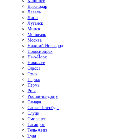
Кишинёв
Краснодар
Лаваль
Лион
Луганск
Минск
Монреаль
Москва
Нижний Новгород
Новосибирск
Нью-Йорк
Николаев
Одесса
Омск
Париж
Пермь
Рига
Ростов-на-Дону
Самара
Санкт-Петербург
Слуцк
Смоленск
Таганрог
Тель-Авив
Тула