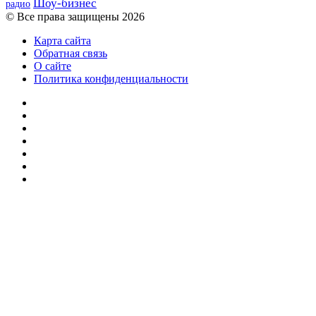
Шоу-бизнес
радио
© Все права защищены 2026
Карта сайта
Обратная связь
О сайте
Политика конфиденциальности
Facebook
Twitter
YouTube
vk.com
Одноклассники
Telegram
RSS
Кнопка
«Наверх»