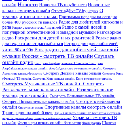
Новости
онлайн
Новости ТВ шоубизнеса
Новостные
О
каналы смотреть онлайн
Ответы@liveTV.by
Отдых
телевидинии и не только
Программа передач на сегодня
более 400 русских тв каналов
Радио для любителей хип-хопа и
рэпа
Радио с самой новой и
Радио с классической музыкой
популярной отечественной и западной музыкой
Разговорное
Раскраски для детей и их родителей
Релакс радио
радио
для тех, кто хочет расслабиться
Ретро радио для любителей
Рок радио для любителей тяжелой
хитов 80х и 90х
Россия - смотреть ТВ онлайн
музыки
Слушать
онлайн радио
Смотреть Азербайджанское ТВ онлайн. Смотреть
Азербайджанские каналы онлайн. Азербайджанское телевидение онлайн.
Смотреть
Смотреть Десткие каналы онлайн
Армянские каналы бесплатно
Смотреть Кино
(Фильмы) ТВ онлайн. Смотреть Кино каналы онлайн. Кино телевидение онлайн.
Смотреть Музыкальные ТВ онлайн. Смотреть
Развлекательные каналы онлайн. Развлекательное
телевидение онлайн.
Смотреть Познавательные ТВ онлайн.
Смотреть вебкамеры
Смотреть Познавательные каналы онлайн.
онлайн
Спортивные каналы смотреть онлайн
Спортивная жизнь
Транс-радио на любой вкус
Укр » Смотреть онлайн ТВ бесплатно и слушать
Украина - смотреть ТВ
радио в прямом эфире, смотреть вебкамеры мира!
онлайн
Шансон
Флеш игры играть онлайн бесплатно
Фолк радио