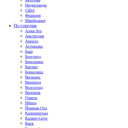
Молдова
Нидерланды
США
Франция
Швейцария
По городам
Алма-Ата
Амстердам
Ареццо
Астрахань
Баар
Белгород
Березники
Берлин
Борисовка
Вильнюс
Винница
Волгоград
Воронеж
Гомель
Ибица
Йошкар-Ола
Калининград
Калвер-Сити
Киев