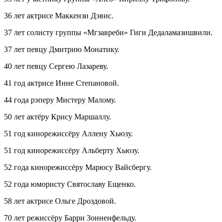
36 лет актрисе Маккензи Дэвис.
37 лет солисту группы «Мгзавреби» Гиги Дедаламазишвили.
37 лет певцу Дмитрию Монатику.
40 лет певцу Сергею Лазареву.
41 год актрисе Инне Степановой.
44 года рэперу Мистеру Малому.
50 лет актёру Крису Маршаллу.
51 год кинорежиссёру Аллену Хьюзу.
51 год кинорежиссёру Альберту Хьюзу.
52 года кинорежиссёру Марюсу Вайсбергу.
52 года юмористу Святославу Ещенко.
58 лет актрисе Ольге Дроздовой.
70 лет режиссёру Барри Зонненфельду.