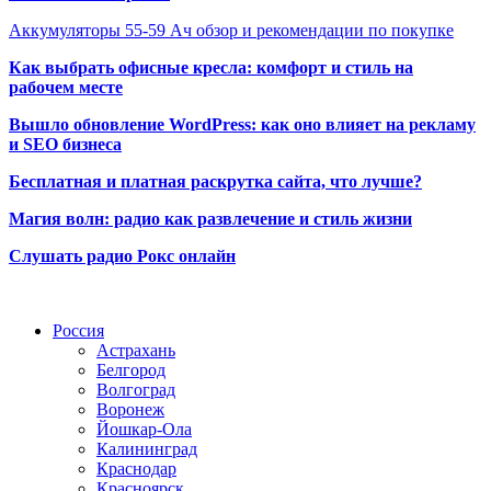
Аккумуляторы 55-59 Ач обзор и рекомендации по покупке
Как выбрать офисные кресла: комфорт и стиль на
рабочем месте
Вышло обновление WordPress: как оно влияет на рекламу
и SEO бизнеса
Бесплатная и платная раскрутка сайта, что лучше?
Магия волн: радио как развлечение и стиль жизни
Слушать радио Рокс онлайн
Радио по странам
Россия
Астрахань
Белгород
Волгоград
Воронеж
Йошкар-Ола
Калининград
Краснодар
Красноярск