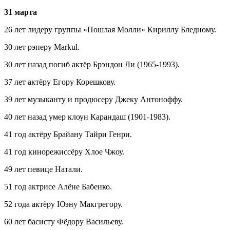
31 марта
26 лет лидеру группы «Пошлая Молли» Кириллу Бледному.
30 лет рэперу Markul.
30 лет назад погиб актёр Брэндон Ли (1965-1993).
37 лет актёру Егору Корешкову.
39 лет музыканту и продюсеру Джеку Антоноффу.
40 лет назад умер клоун Карандаш (1901-1983).
41 год актёру Брайану Тайри Генри.
41 год кинорежиссёру Хлое Чжоу.
49 лет певице Натали.
51 год актрисе Алёне Бабенко.
52 года актёру Юэну Макгрегору.
60 лет басисту Фёдору Васильеву.