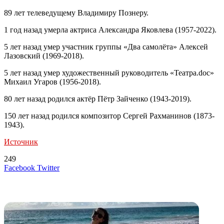
89 лет телеведущему Владимиру Познеру.
1 год назад умерла актриса Александра Яковлева (1957-2022).
5 лет назад умер участник группы «Два самолёта» Алексей
Лазовский (1969-2018).
5 лет назад умер художественный руководитель «Театра.doc»
Михаил Угаров (1956-2018).
80 лет назад родился актёр Пётр Зайченко (1943-2019).
150 лет назад родился композитор Сергей Рахманинов (1873-
1943).
Источник
249
LinkedIn
Tumblr
Reddit
Вконтакте
Одноклассники
Skype
Messenger
Messenger
WhatsApp
Telegram
Viber
Line
Поделиться
Печатать
Facebook
Twitter
через
электронную
Похожие радио
почту