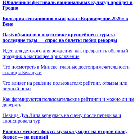
Юбилейный фестиваль национальных культур пройдет в
Гродно
Болгария сенсационно выиграла «Евровидение-2026» в
Вене
Oasis объявили о подготовке крупнейшего тура за
последние годы — спрос на билеты побил рекорды
Идеи для детского дня рождения: как превратить обычный
праздник в настоящее приключение
Что посмотреть в Минске: главные достопримечательности
столицы Беларуси
Что влияет на решение пользователя: рейтинг, отзывы или
личный опыт
Как формируются пользовательские рейтинги и можно ли им
доверять
Певица Дуа Липа вернулась на сцену после перерыва и
анонсировала тур
Рианна смещает фокус: музыка уходит на второй план,
бизнес — на первый