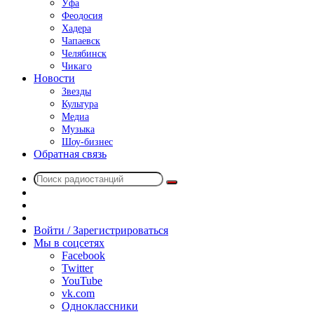
Уфа
Феодосия
Хадера
Чапаевск
Челябинск
Чикаго
Новости
Звезды
Культура
Медиа
Музыка
Шоу-бизнес
Обратная связь
Поиск
Switch
радиостанций
skin
Sidebar
Случайное
радио
Войти / Зарегистрироваться
Мы в соцсетях
Facebook
Twitter
YouTube
vk.com
Одноклассники