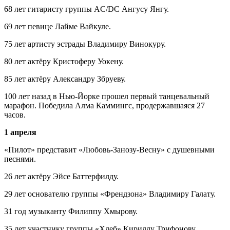
68 лет гитаристу группы AC/DC Ангусу Янгу.
69 лет певице Лайме Вайкуле.
75 лет артисту эстрады Владимиру Винокуру.
80 лет актёру Кристоферу Уокену.
85 лет актёру Александру Збруеву.
100 лет назад в Нью-Йорке прошел первый танцевальный
марафон. Победила Алма Каммингс, продержавшаяся 27
часов.
1 апреля
«Пилот» представит «Любовь-Занозу-Весну» с душевными
песнями.
26 лет актёру Эйсе Баттерфилду.
29 лет основателю группы «Френдзона» Владимиру Галату.
31 год музыканту Филиппу Хмырову.
35 лет участнику группы «Хлеб» Кириллу Трифонову.