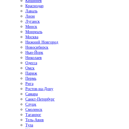
Кишинёв
Краснодар
Лаваль
Лион
Луганск
Минск
Монреаль
Москва
Нижний Новгород
Новосибирск
Нью-Йорк
Николаев
Одесса
Омск
Париж
Пермь
Рига
Ростов-на-Дону
Самара
Санкт-Петербург
Слуцк
Смоленск
Таганрог
Тель-Авив
Тула