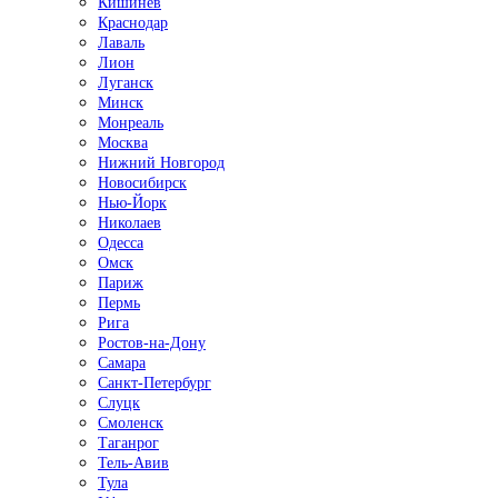
Кишинёв
Краснодар
Лаваль
Лион
Луганск
Минск
Монреаль
Москва
Нижний Новгород
Новосибирск
Нью-Йорк
Николаев
Одесса
Омск
Париж
Пермь
Рига
Ростов-на-Дону
Самара
Санкт-Петербург
Слуцк
Смоленск
Таганрог
Тель-Авив
Тула