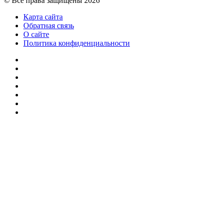
© Все права защищены 2026
Карта сайта
Обратная связь
О сайте
Политика конфиденциальности
Facebook
Twitter
YouTube
vk.com
Одноклассники
Telegram
RSS
Кнопка
«Наверх»