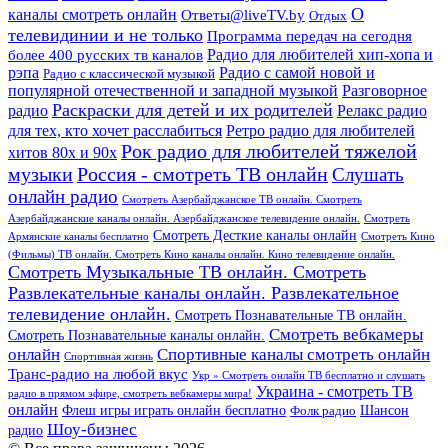
О
каналы смотреть онлайн
Ответы@liveTV.by
Отдых
телевидинии и не только
Программа передач на сегодня
более 400 русских тв каналов
Радио для любителей хип-хопа и
рэпа
Радио с самой новой и
Радио с классической музыкой
популярной отечественной и западной музыкой
Разговорное
Раскраски для детей и их родителей
Релакс радио
радио
для тех, кто хочет расслабиться
Ретро радио для любителей
Рок радио для любителей тяжелой
хитов 80х и 90х
Россия - смотреть ТВ онлайн
музыки
Слушать
онлайн радио
Смотреть Азербайджанское ТВ онлайн. Смотреть
Азербайджанские каналы онлайн. Азербайджанское телевидение онлайн.
Смотреть
Смотреть Десткие каналы онлайн
Армянские каналы бесплатно
Смотреть Кино
(Фильмы) ТВ онлайн. Смотреть Кино каналы онлайн. Кино телевидение онлайн.
Смотреть Музыкальные ТВ онлайн. Смотреть
Развлекательные каналы онлайн. Развлекательное
телевидение онлайн.
Смотреть Познавательные ТВ онлайн.
Смотреть вебкамеры
Смотреть Познавательные каналы онлайн.
онлайн
Спортивные каналы смотреть онлайн
Спортивная жизнь
Транс-радио на любой вкус
Укр » Смотреть онлайн ТВ бесплатно и слушать
Украина - смотреть ТВ
радио в прямом эфире, смотреть вебкамеры мира!
онлайн
Шансон
Флеш игры играть онлайн бесплатно
Фолк радио
Шоу-бизнес
радио