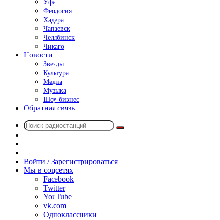
Уфа
Феодосия
Хадера
Чапаевск
Челябинск
Чикаго
Новости
Звезды
Культура
Медиа
Музыка
Шоу-бизнес
Обратная связь
Поиск
Switch
радиостанций
skin
Sidebar
Случайное
радио
Войти / Зарегистрироваться
Мы в соцсетях
Facebook
Twitter
YouTube
vk.com
Одноклассники