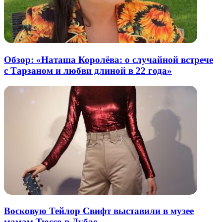
Обзор: «Наташа Королёва: о случайной встрече
с Тарзаном и любви длиной в 22 года»
Восковую Тейлор Свифт выставили в музее
мамам Тюссо в Дубае