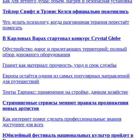
Бак для летнего душа: объём, нагрев и безопасная установка
Тейлор Свифт и Трэвис Келси официально поженились
Что делать психологу, когда разговорная терапия перестаёт
помогать
В Карловых Варах стартовал конкурс Crystal Globe
Обустройство дорог и прилегающих территорий: полный
обзор дорожного оборудования
Гранит как материал: прочность, уход и срок службы
Европа остаётся одним из самых популярных направлений
для путешествий
Тенты Тарпикс: применение на стройке, дачном хозяйстве
Стриминговые сервисы меняют правила продвижения
новых артистов
Как интернет помог сделать профессиональные знания
доступнее для всех
Юбилейный фестиваль национальных культур пройдет в