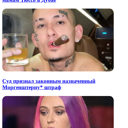
Суд признал законным назначенный
Моргенштерну* штраф