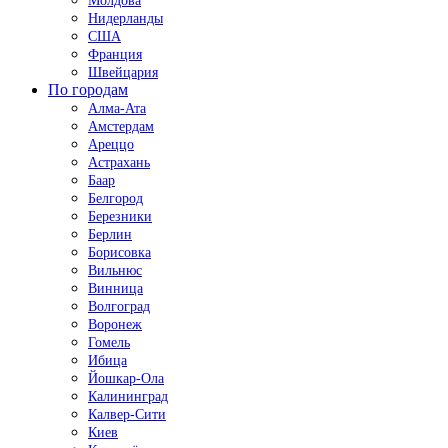
Молдова
Нидерланды
США
Франция
Швейцария
По городам
Алма-Ата
Амстердам
Ареццо
Астрахань
Баар
Белгород
Березники
Берлин
Борисовка
Вильнюс
Винница
Волгоград
Воронеж
Гомель
Ибица
Йошкар-Ола
Калининград
Калвер-Сити
Киев