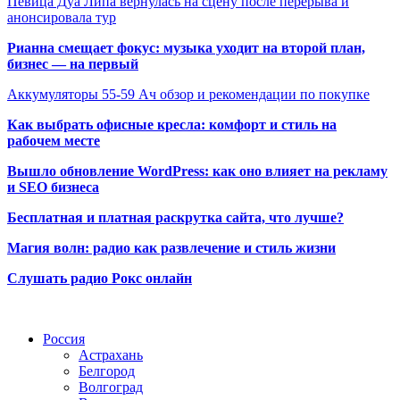
Певица Дуа Липа вернулась на сцену после перерыва и
анонсировала тур
Рианна смещает фокус: музыка уходит на второй план,
бизнес — на первый
Аккумуляторы 55-59 Ач обзор и рекомендации по покупке
Как выбрать офисные кресла: комфорт и стиль на
рабочем месте
Вышло обновление WordPress: как оно влияет на рекламу
и SEO бизнеса
Бесплатная и платная раскрутка сайта, что лучше?
Магия волн: радио как развлечение и стиль жизни
Слушать радио Рокс онлайн
Радио по странам
Россия
Астрахань
Белгород
Волгоград