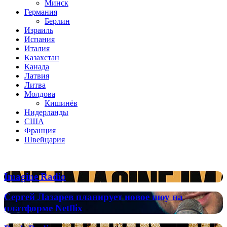
Минск
Германия
Берлин
Израиль
Испания
Италия
Казахстан
Канада
Латвия
Литва
Молдова
Кишинёв
Нидерланды
США
Франция
Швейцария
Популярные радиостанции
Imagine
Imagine Radio
Radio
Сергей
Сергей Лазарев планирует новое шоу на
Лазарев
платформе Netflix
планирует
новое