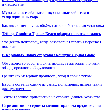
путешествие
Музыка как глобальное шоу: главные события и
тенденции 2026 года
Бак для летнего душа: объём, нагрев и безопасная установка
Тейлор Свифт и Трэвис Келси официально поженились
Что делать психологу, когда разговорная терапия перестаёт
помогать
В Карловых Варах стартовал конкурс Crystal Globe
Обустройство дорог и прилегающих территорий: полный
обзор дорожного оборудования
Гранит как материал: прочность, уход и срок службы
Европа остаётся одним из самых популярных направлений
для путешествий
Тенты Тарпикс: применение на стройке, дачном хозяйстве
Стриминговые сервисы меняют правила продвижения
новых артистов