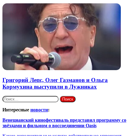
Григорий Лепс, Олег Газманов и Ольга
Кормухина выступили в Лужниках
Найти:
Интересные
новости
:
Венецианский кинофестиваль представил программу со
звёздами и фильмом о воссоединении Oasis
Какие дополнительные услуги действительно упрощают