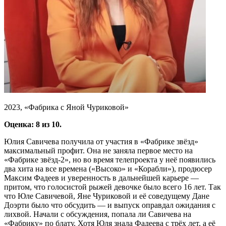
2023, «Фабрика с Яной Чуриковой»
Оценка: 8 из 10.
Юлия Савичева получила от участия в «Фабрике звёзд»
максимальный профит. Она не заняла первое место на
«Фабрике звёзд-2», но во время телепроекта у неё появились
два хита на все времена («Высоко» и «Корабли»), продюсер
Максим Фадеев и уверенность в дальнейшей карьере —
притом, что голосистой рыжей девочке было всего 16 лет. Так
что Юле Савичевой, Яне Чуриковой и её соведущему Дане
Доэрти было что обсудить — и выпуск оправдал ожидания с
лихвой. Начали с обсуждения, попала ли Савичева на
«Фабрику» по блату. Хотя Юля знала Фадеева с трёх лет, а её