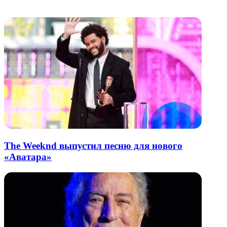
электронную
Похожие радио
почту
The Weeknd выпустил песню для нового
«Аватара»