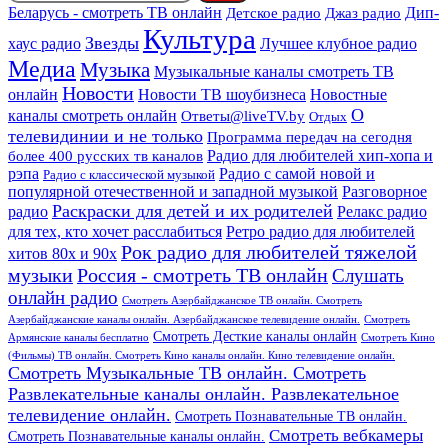
Дип-
Беларусь - смотреть ТВ онлайн
Джаз радио
Детское радио
Культура
Звезды
хаус радио
Лучшее клубное радио
Медиа
Музыка
Музыкальные каналы смотреть ТВ
Новости
онлайн
Новости ТВ шоубизнеса
Новостные
О
каналы смотреть онлайн
Ответы@liveTV.by
Отдых
телевидинии и не только
Программа передач на сегодня
более 400 русских тв каналов
Радио для любителей хип-хопа и
рэпа
Радио с самой новой и
Радио с классической музыкой
популярной отечественной и западной музыкой
Разговорное
Раскраски для детей и их родителей
Релакс радио
радио
для тех, кто хочет расслабиться
Ретро радио для любителей
Рок радио для любителей тяжелой
хитов 80х и 90х
Россия - смотреть ТВ онлайн
музыки
Слушать
онлайн радио
Смотреть Азербайджанское ТВ онлайн. Смотреть
Азербайджанские каналы онлайн. Азербайджанское телевидение онлайн.
Смотреть
Смотреть Десткие каналы онлайн
Армянские каналы бесплатно
Смотреть Кино
(Фильмы) ТВ онлайн. Смотреть Кино каналы онлайн. Кино телевидение онлайн.
Смотреть Музыкальные ТВ онлайн. Смотреть
Развлекательные каналы онлайн. Развлекательное
телевидение онлайн.
Смотреть Познавательные ТВ онлайн.
Смотреть вебкамеры
Смотреть Познавательные каналы онлайн.