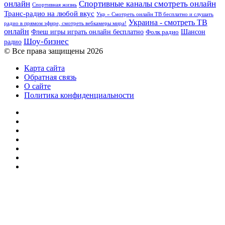
онлайн
Спортивные каналы смотреть онлайн
Спортивная жизнь
Транс-радио на любой вкус
Укр » Смотреть онлайн ТВ бесплатно и слушать
Украина - смотреть ТВ
радио в прямом эфире, смотреть вебкамеры мира!
онлайн
Шансон
Флеш игры играть онлайн бесплатно
Фолк радио
Шоу-бизнес
радио
© Все права защищены 2026
Карта сайта
Обратная связь
О сайте
Политика конфиденциальности
Facebook
Twitter
YouTube
vk.com
Одноклассники
Telegram
RSS
Кнопка
«Наверх»