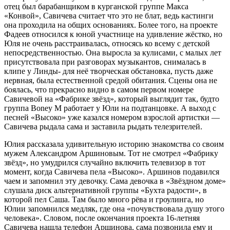
отец был барабанщиком в курганской группе Макса
«Конвой», Савичева считает что это не блат, ведь кастинги
она проходила на общих основаниях. Более того, на проекте
Фадеев относился к юной участнице на удивление жёстко, но
Юля не очень расстраивалась, относясь ко всему с детской
непосредственностью. Она выросла за кулисами, с малых лет
присутствовала при разговорах музыкантов, снималась в
клипе у Линды- для неё творческая обстановка, пусть даже
нервная, была естественной средой обитания. Сцены она не
боялась, что прекрасно видно в самом первом номере
Савичевой на «Фабрике звёзд», который выглядит так, будто
группа Boney M работает у Юли на подтанцовке. А выход с
песней «Высоко» уже казался номером взрослой артистки —
Савичева рыдала сама и заставила рыдать телезрителей.
Юлия рассказала удивительную историю знакомства со своим
мужем Александром Аршиновым. Тот не смотрел «Фабрику
звёзд», но умудрился случайно включить телевизор в тот
момент, когда Савичева пела «Высоко». Аршинов подавился
чаем и запомнил эту девочку. Сама девочка в «Звёздном доме»
слушала диск альтернативной группы «Бухта радости», в
которой пел Саша. Там было много рёва и гроулинга, но
Юлии запомнился медляк, где она «почувствовала душу этого
человека». Словом, после окончания проекта 16-летняя
Савичева нашла телефон Аршинова, сама позвонила ему и