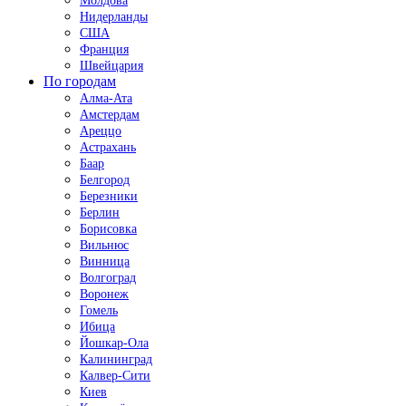
Молдова
Нидерланды
США
Франция
Швейцария
По городам
Алма-Ата
Амстердам
Ареццо
Астрахань
Баар
Белгород
Березники
Берлин
Борисовка
Вильнюс
Винница
Волгоград
Воронеж
Гомель
Ибица
Йошкар-Ола
Калининград
Калвер-Сити
Киев