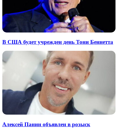
В США будет учрежден день Тони Беннетта
Алексей Панин объявлен в розыск