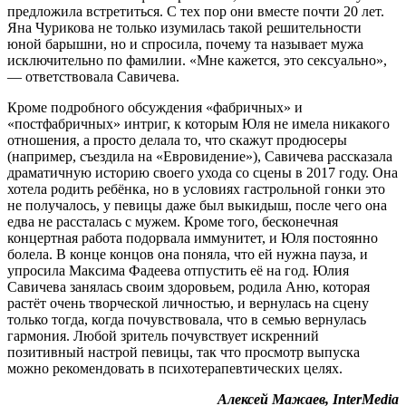
предложила встретиться. С тех пор они вместе почти 20 лет.
Яна Чурикова не только изумилась такой решительности
юной барышни, но и спросила, почему та называет мужа
исключительно по фамилии. «Мне кажется, это сексуально»,
— ответствовала Савичева.
Кроме подробного обсуждения «фабричных» и
«постфабричных» интриг, к которым Юля не имела никакого
отношения, а просто делала то, что скажут продюсеры
(например, съездила на «Евровидение»), Савичева рассказала
драматичную историю своего ухода со сцены в 2017 году. Она
хотела родить ребёнка, но в условиях гастрольной гонки это
не получалось, у певицы даже был выкидыш, после чего она
едва не рассталась с мужем. Кроме того, бесконечная
концертная работа подорвала иммунитет, и Юля постоянно
болела. В конце концов она поняла, что ей нужна пауза, и
упросила Максима Фадеева отпустить её на год. Юлия
Савичева занялась своим здоровьем, родила Аню, которая
растёт очень творческой личностью, и вернулась на сцену
только тогда, когда почувствовала, что в семью вернулась
гармония. Любой зритель почувствует искренний
позитивный настрой певицы, так что просмотр выпуска
можно рекомендовать в психотерапевтических целях.
Алексей Мажаев, InterMedia