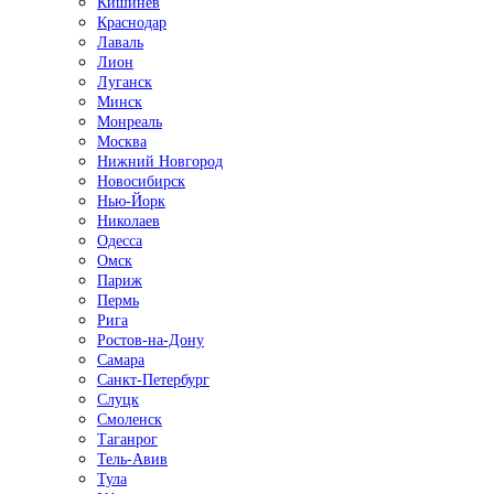
Кишинёв
Краснодар
Лаваль
Лион
Луганск
Минск
Монреаль
Москва
Нижний Новгород
Новосибирск
Нью-Йорк
Николаев
Одесса
Омск
Париж
Пермь
Рига
Ростов-на-Дону
Самара
Санкт-Петербург
Слуцк
Смоленск
Таганрог
Тель-Авив
Тула