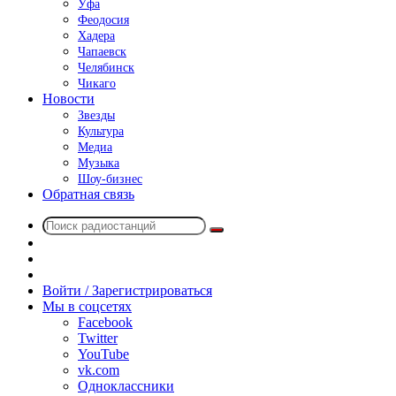
Уфа
Феодосия
Хадера
Чапаевск
Челябинск
Чикаго
Новости
Звезды
Культура
Медиа
Музыка
Шоу-бизнес
Обратная связь
Поиск
Switch
радиостанций
skin
Sidebar
Случайное
радио
Войти / Зарегистрироваться
Мы в соцсетях
Facebook
Twitter
YouTube
vk.com
Одноклассники