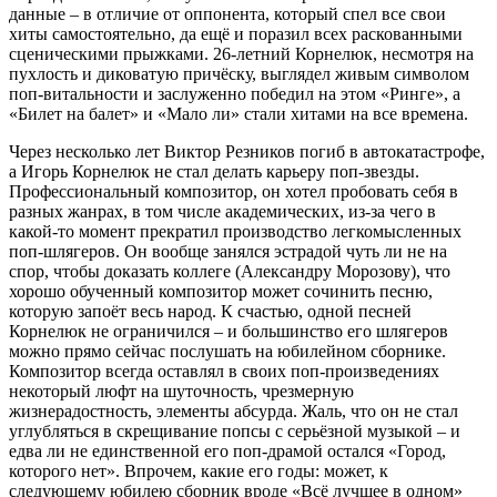
данные – в отличие от оппонента, который спел все свои
хиты самостоятельно, да ещё и поразил всех раскованными
сценическими прыжками. 26-летний Корнелюк, несмотря на
пухлость и диковатую причёску, выглядел живым символом
поп-витальности и заслуженно победил на этом «Ринге», а
«Билет на балет» и «Мало ли» стали хитами на все времена.
Через несколько лет Виктор Резников погиб в автокатастрофе,
а Игорь Корнелюк не стал делать карьеру поп-звезды.
Профессиональный композитор, он хотел пробовать себя в
разных жанрах, в том числе академических, из-за чего в
какой-то момент прекратил производство легкомысленных
поп-шлягеров. Он вообще занялся эстрадой чуть ли не на
спор, чтобы доказать коллеге (Александру Морозову), что
хорошо обученный композитор может сочинить песню,
которую запоёт весь народ. К счастью, одной песней
Корнелюк не ограничился – и большинство его шлягеров
можно прямо сейчас послушать на юбилейном сборнике.
Композитор всегда оставлял в своих поп-произведениях
некоторый люфт на шуточность, чрезмерную
жизнерадостность, элементы абсурда. Жаль, что он не стал
углубляться в скрещивание попсы с серьёзной музыкой – и
едва ли не единственной его поп-драмой остался «Город,
которого нет». Впрочем, какие его годы: может, к
следующему юбилею сборник вроде «Всё лучшее в одном»