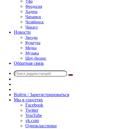
Уфа
Феодосия
Хадера
Чапаевск
Челябинск
Чикаго
Новости
Звезды
Культура
Медиа
Музыка
Шоу-бизнес
Обратная связь
Поиск
Switch
радиостанций
skin
Sidebar
Случайное
радио
Войти / Зарегистрироваться
Мы в соцсетях
Facebook
Twitter
YouTube
vk.com
Одноклассники