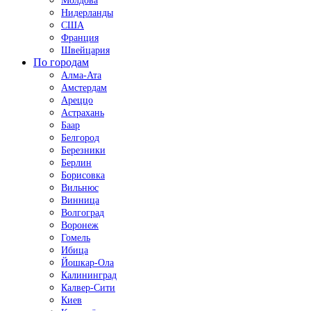
Молдова
Нидерланды
США
Франция
Швейцария
По городам
Алма-Ата
Амстердам
Ареццо
Астрахань
Баар
Белгород
Березники
Берлин
Борисовка
Вильнюс
Винница
Волгоград
Воронеж
Гомель
Ибица
Йошкар-Ола
Калининград
Калвер-Сити
Киев