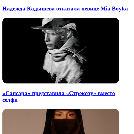
Надежда Кадышева отказала певице Mia Boyka
«Сансара» представила «Стрекозу» вместо
селфи