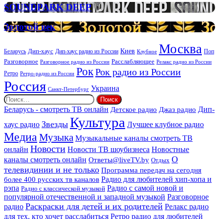
организации
SOUNDPARK
SOUNDPARK DEEP
ритуальных
DEEP
услуг
Золотой
Золотой век
век
Москва
Киев
Дип-хаус
Беларусь
Дип-хаус радио из России
Клубное
Поп
Расслабляющее
Разговорное
Разговорное радио из России
Релакс радио из России
Рок
Рок радио из России
Ретро
Ретро-радио из России
Россия
Украина
Санкт-Петербург
Найти:
Дип-
Беларусь - смотреть ТВ онлайн
Джаз радио
Детское радио
Культура
Звезды
хаус радио
Лучшее клубное радио
Медиа
Музыка
Музыкальные каналы смотреть ТВ
Новости
онлайн
Новости ТВ шоубизнеса
Новостные
О
каналы смотреть онлайн
Ответы@liveTV.by
Отдых
телевидинии и не только
Программа передач на сегодня
более 400 русских тв каналов
Радио для любителей хип-хопа и
рэпа
Радио с самой новой и
Радио с классической музыкой
популярной отечественной и западной музыкой
Разговорное
Раскраски для детей и их родителей
Релакс радио
радио
для тех, кто хочет расслабиться
Ретро радио для любителей