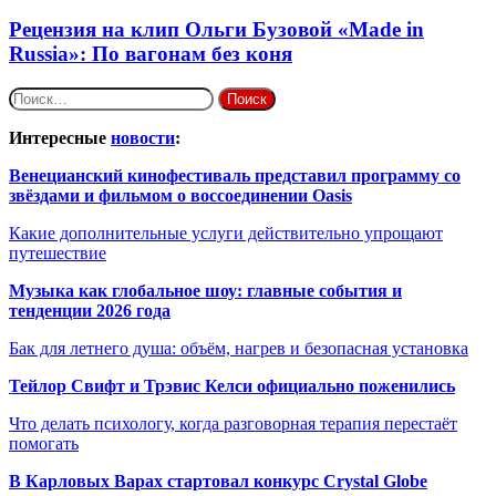
Рецензия на клип Ольги Бузовой «Made in
Russia»: По вагонам без коня
Найти:
Интересные
новости
:
Венецианский кинофестиваль представил программу со
звёздами и фильмом о воссоединении Oasis
Какие дополнительные услуги действительно упрощают
путешествие
Музыка как глобальное шоу: главные события и
тенденции 2026 года
Бак для летнего душа: объём, нагрев и безопасная установка
Тейлор Свифт и Трэвис Келси официально поженились
Что делать психологу, когда разговорная терапия перестаёт
помогать
В Карловых Варах стартовал конкурс Crystal Globe