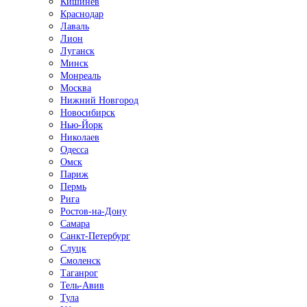
Кишинёв
Краснодар
Лаваль
Лион
Луганск
Минск
Монреаль
Москва
Нижний Новгород
Новосибирск
Нью-Йорк
Николаев
Одесса
Омск
Париж
Пермь
Рига
Ростов-на-Дону
Самара
Санкт-Петербург
Слуцк
Смоленск
Таганрог
Тель-Авив
Тула