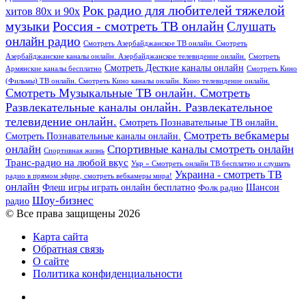
Рок радио для любителей тяжелой
хитов 80х и 90х
Россия - смотреть ТВ онлайн
музыки
Слушать
онлайн радио
Смотреть Азербайджанское ТВ онлайн. Смотреть
Азербайджанские каналы онлайн. Азербайджанское телевидение онлайн.
Смотреть
Смотреть Десткие каналы онлайн
Армянские каналы бесплатно
Смотреть Кино
(Фильмы) ТВ онлайн. Смотреть Кино каналы онлайн. Кино телевидение онлайн.
Смотреть Музыкальные ТВ онлайн. Смотреть
Развлекательные каналы онлайн. Развлекательное
телевидение онлайн.
Смотреть Познавательные ТВ онлайн.
Смотреть вебкамеры
Смотреть Познавательные каналы онлайн.
онлайн
Спортивные каналы смотреть онлайн
Спортивная жизнь
Транс-радио на любой вкус
Укр » Смотреть онлайн ТВ бесплатно и слушать
Украина - смотреть ТВ
радио в прямом эфире, смотреть вебкамеры мира!
онлайн
Шансон
Флеш игры играть онлайн бесплатно
Фолк радио
Шоу-бизнес
радио
© Все права защищены 2026
Карта сайта
Обратная связь
О сайте
Политика конфиденциальности
Facebook