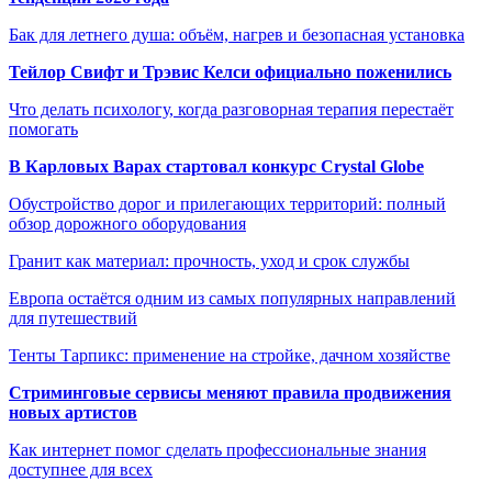
Бак для летнего душа: объём, нагрев и безопасная установка
Тейлор Свифт и Трэвис Келси официально поженились
Что делать психологу, когда разговорная терапия перестаёт
помогать
В Карловых Варах стартовал конкурс Crystal Globe
Обустройство дорог и прилегающих территорий: полный
обзор дорожного оборудования
Гранит как материал: прочность, уход и срок службы
Европа остаётся одним из самых популярных направлений
для путешествий
Тенты Тарпикс: применение на стройке, дачном хозяйстве
Стриминговые сервисы меняют правила продвижения
новых артистов
Как интернет помог сделать профессиональные знания
доступнее для всех