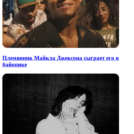
Племянник Майкла Джексона сыграет его в
байопике