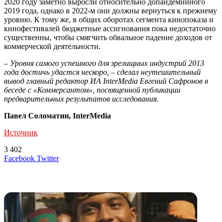
2020 году заметно выросли относительно допандемийного
2019 года, однако в 2022-м они должны вернуться к прежнему
уровню. К тому же, в общих оборотах сегмента кинопоказа и
кинофестивалей бюджетные ассигнования пока недостаточно
существенны, чтобы смягчить обвальное падение доходов от
коммерческой деятельности.
– Уровня самого успешного для зрелищных индустрий 2013
года достичь удастся нескоро, – сделал неутешительный
вывод главный редактор ИА InterMedia Евгений Сафронов в
беседе с «
Коммерсантом
», посвященной публикации
предварительных результатов исследования.
Павел Соломатин, InterMedia
Источник
3 402
LinkedIn
Tumblr
Reddit
Вконтакте
Одноклассники
Skype
Messenger
Messenger
WhatsApp
Telegram
Viber
Line
Поделиться
Печатать
Facebook
Twitter
через
электронную
Похожие радио
почту