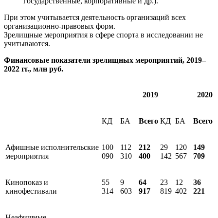
государственные, корпоративные и др.).
При этом учитывается деятельность организаций всех
организационно-правовых форм.
Зрелищные мероприятия в сфере спорта в исследовании не
учитываются.
Финансовые показатели зрелищных мероприятий, 2019–
2022 гг., млн руб.
2019
2020
КД
БА
Всего
КД
БА
Всего
Афишные исполнительские
100
112
212
29
120
149
мероприятия
090
310
400
142
567
709
Кинопоказ и
55
9
64
23
12
36
кинофестивали
314
603
917
819
402
221
Неафишные