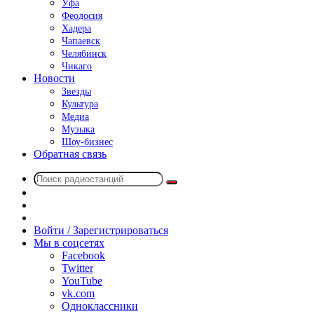
Уфа
Феодосия
Хадера
Чапаевск
Челябинск
Чикаго
Новости
Звезды
Культура
Медиа
Музыка
Шоу-бизнес
Обратная связь
Поиск
Switch
радиостанций
skin
Sidebar
Случайное
радио
Войти / Зарегистрироваться
Мы в соцсетях
Facebook
Twitter
YouTube
vk.com
Одноклассники