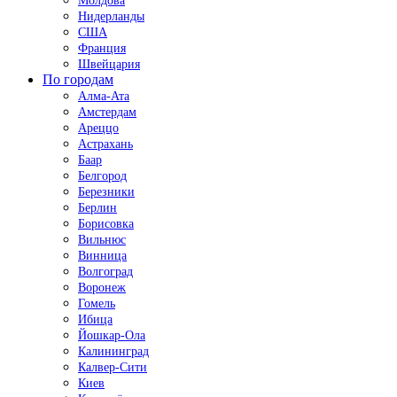
Молдова
Нидерланды
США
Франция
Швейцария
По городам
Алма-Ата
Амстердам
Ареццо
Астрахань
Баар
Белгород
Березники
Берлин
Борисовка
Вильнюс
Винница
Волгоград
Воронеж
Гомель
Ибица
Йошкар-Ола
Калининград
Калвер-Сити
Киев