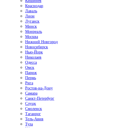
Кишинёв
Краснодар
Лаваль
Лион
Луганск
Минск
Монреаль
Москва
Нижний Новгород
Новосибирск
Нью-Йорк
Николаев
Одесса
Омск
Париж
Пермь
Рига
Ростов-на-Дону
Самара
Санкт-Петербург
Слуцк
Смоленск
Таганрог
Тель-Авив
Тула