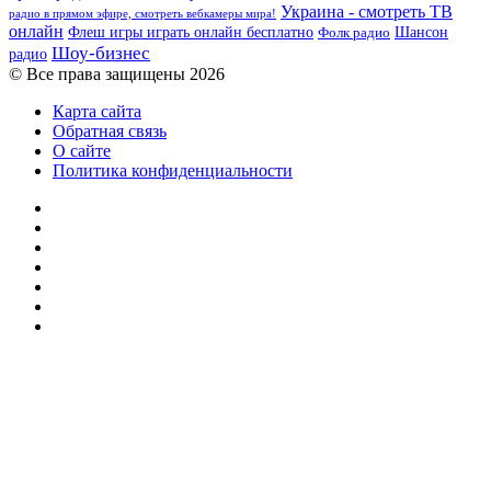
Украина - смотреть ТВ
радио в прямом эфире, смотреть вебкамеры мира!
онлайн
Шансон
Флеш игры играть онлайн бесплатно
Фолк радио
Шоу-бизнес
радио
© Все права защищены 2026
Карта сайта
Обратная связь
О сайте
Политика конфиденциальности
Facebook
Twitter
YouTube
vk.com
Одноклассники
Telegram
RSS
Кнопка
«Наверх»