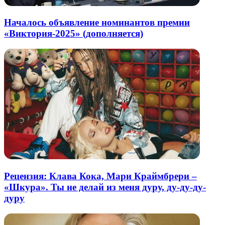
Началось объявление номинантов премии
«Виктория-2025» (дополняется)
Рецензия: Клава Кока, Мари Краймбрери –
«Шкура». Ты не делай из меня дуру, ду-ду-ду-
дуру