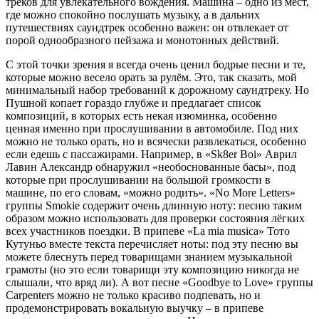
треков для увлекательного вождения. Машина – одно из мест,
где можно спокойно послушать музыку, а в дальних
путешествиях саундтрек особенно важен: он отвлекает от
порой однообразного пейзажа и монотонных действий.
С этой точки зрения я всегда очень ценил бодрые песни и те,
которые можно весело орать за рулём. Это, так сказать, мой
минимальный набор требований к дорожному саундтреку. Но
Пушной копает гораздо глубже и предлагает список
композиций, в которых есть некая изюминка, особенно
ценная именно при прослушивании в автомобиле. Под них
можно не только орать, но и всячески развлекаться, особенно
если едешь с пассажирами. Например, в «Sk8er Boi» Аврил
Лавин Александр обнаружил «необоснованные басы», под
которые при прослушивании на большой громкости в
машине, по его словам, «можно родить». «No More Letters»
группы Smokie содержит очень длинную ноту: песню таким
образом можно использовать для проверки состояния лёгких
всех участников поездки. В припеве «La mia musica» Тото
Кутуньо вместе текста перечисляет ноты: под эту песню вы
можете блеснуть перед товарищами знанием музыкальной
грамоты (но это если товарищи эту композицию никогда не
слышали, что вряд ли). А вот песне «Goodbye to Love» группы
Carpenters можно не только красиво подпевать, но и
продемонстрировать вокальную выучку – в припеве