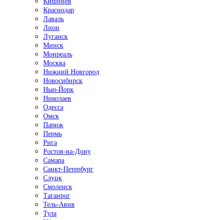
Кишинёв
Краснодар
Лаваль
Лион
Луганск
Минск
Монреаль
Москва
Нижний Новгород
Новосибирск
Нью-Йорк
Николаев
Одесса
Омск
Париж
Пермь
Рига
Ростов-на-Дону
Самара
Санкт-Петербург
Слуцк
Смоленск
Таганрог
Тель-Авив
Тула