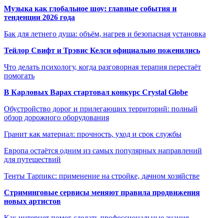
Музыка как глобальное шоу: главные события и
тенденции 2026 года
Бак для летнего душа: объём, нагрев и безопасная установка
Тейлор Свифт и Трэвис Келси официально поженились
Что делать психологу, когда разговорная терапия перестаёт
помогать
В Карловых Варах стартовал конкурс Crystal Globe
Обустройство дорог и прилегающих территорий: полный
обзор дорожного оборудования
Гранит как материал: прочность, уход и срок службы
Европа остаётся одним из самых популярных направлений
для путешествий
Тенты Тарпикс: применение на стройке, дачном хозяйстве
Стриминговые сервисы меняют правила продвижения
новых артистов
Как интернет помог сделать профессиональные знания