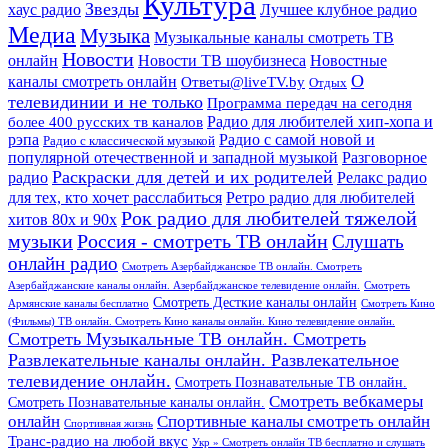
Культура
Звезды
хаус радио
Лучшее клубное радио
Медиа
Музыка
Музыкальные каналы смотреть ТВ
Новости
онлайн
Новости ТВ шоубизнеса
Новостные
О
каналы смотреть онлайн
Ответы@liveTV.by
Отдых
телевидинии и не только
Программа передач на сегодня
более 400 русских тв каналов
Радио для любителей хип-хопа и
рэпа
Радио с самой новой и
Радио с классической музыкой
популярной отечественной и западной музыкой
Разговорное
Раскраски для детей и их родителей
Релакс радио
радио
для тех, кто хочет расслабиться
Ретро радио для любителей
Рок радио для любителей тяжелой
хитов 80х и 90х
Россия - смотреть ТВ онлайн
музыки
Слушать
онлайн радио
Смотреть Азербайджанское ТВ онлайн. Смотреть
Азербайджанские каналы онлайн. Азербайджанское телевидение онлайн.
Смотреть
Смотреть Десткие каналы онлайн
Армянские каналы бесплатно
Смотреть Кино
(Фильмы) ТВ онлайн. Смотреть Кино каналы онлайн. Кино телевидение онлайн.
Смотреть Музыкальные ТВ онлайн. Смотреть
Развлекательные каналы онлайн. Развлекательное
телевидение онлайн.
Смотреть Познавательные ТВ онлайн.
Смотреть вебкамеры
Смотреть Познавательные каналы онлайн.
онлайн
Спортивные каналы смотреть онлайн
Спортивная жизнь
Транс-радио на любой вкус
Укр » Смотреть онлайн ТВ бесплатно и слушать