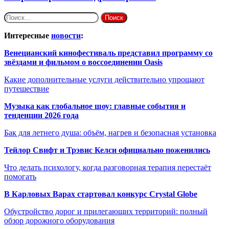
Найти:
Интересные
новости
:
Венецианский кинофестиваль представил программу со
звёздами и фильмом о воссоединении Oasis
Какие дополнительные услуги действительно упрощают
путешествие
Музыка как глобальное шоу: главные события и
тенденции 2026 года
Бак для летнего душа: объём, нагрев и безопасная установка
Тейлор Свифт и Трэвис Келси официально поженились
Что делать психологу, когда разговорная терапия перестаёт
помогать
В Карловых Варах стартовал конкурс Crystal Globe
Обустройство дорог и прилегающих территорий: полный
обзор дорожного оборудования