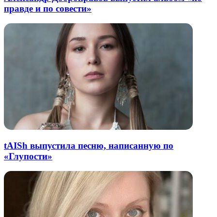
правде и по совести»
tAISh выпустила песню, написанную по
«Глупости»