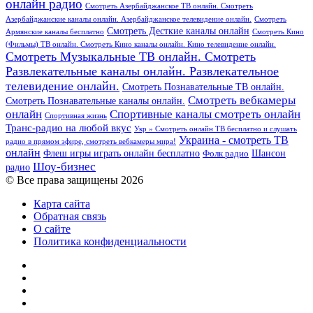
онлайн радио
Смотреть Азербайджанское ТВ онлайн. Смотреть
Азербайджанские каналы онлайн. Азербайджанское телевидение онлайн.
Смотреть
Смотреть Десткие каналы онлайн
Армянские каналы бесплатно
Смотреть Кино
(Фильмы) ТВ онлайн. Смотреть Кино каналы онлайн. Кино телевидение онлайн.
Смотреть Музыкальные ТВ онлайн. Смотреть
Развлекательные каналы онлайн. Развлекательное
телевидение онлайн.
Смотреть Познавательные ТВ онлайн.
Смотреть вебкамеры
Смотреть Познавательные каналы онлайн.
онлайн
Спортивные каналы смотреть онлайн
Спортивная жизнь
Транс-радио на любой вкус
Укр » Смотреть онлайн ТВ бесплатно и слушать
Украина - смотреть ТВ
радио в прямом эфире, смотреть вебкамеры мира!
онлайн
Шансон
Флеш игры играть онлайн бесплатно
Фолк радио
Шоу-бизнес
радио
© Все права защищены 2026
Карта сайта
Обратная связь
О сайте
Политика конфиденциальности
Facebook
Twitter
YouTube
vk.com