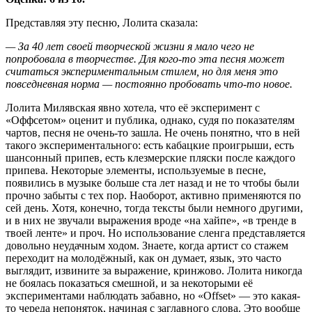
Представляя эту песню, Лолита сказала:
— За 40 лет своей творческой жизни я мало чего не
попробовала в творчестве. Для кого-то эта песня может
считаться экспериментальным стилем, но для меня это
повседневная норма — постоянно пробовать что-то новое.
Лолита Милявская явно хотела, что её эксперимент с
«Оффсетом» оценит и публика, однако, судя по показателям
чартов, песня не очень-то зашла. Не очень понятно, что в ней
такого экспериментального: есть кабацкие проигрыши, есть
шансонный припев, есть клезмерские пляски после каждого
припева. Некоторые элементы, используемые в песне,
появились в музыке больше ста лет назад и не то чтобы были
прочно забыты с тех пор. Наоборот, активно применяются по
сей день. Хотя, конечно, тогда тексты были немного другими,
и в них не звучали выражения вроде «на хайпе», «в тренде в
твоей ленте» и проч. Но использование сленга представляется
довольно неудачным ходом. Знаете, когда артист со стажем
переходит на молодёжный, как он думает, язык, это часто
выглядит, извините за выражение, кринжово. Лолита никогда
не боялась показаться смешной, и за некоторыми её
экспериментами наблюдать забавно, но «Offset» — это какая-
то череда непоняток, начиная с заглавного слова. Это вообще