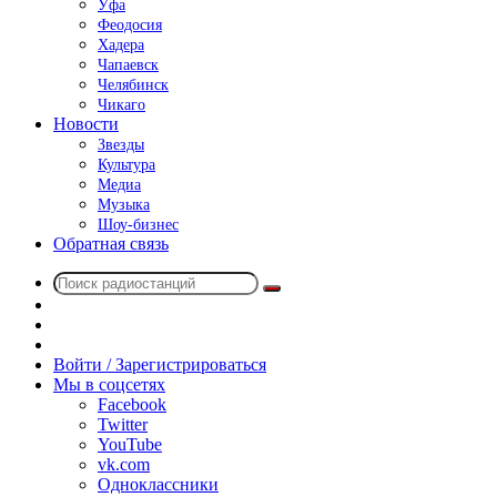
Уфа
Феодосия
Хадера
Чапаевск
Челябинск
Чикаго
Новости
Звезды
Культура
Медиа
Музыка
Шоу-бизнес
Обратная связь
Поиск
Switch
радиостанций
skin
Sidebar
Случайное
радио
Войти / Зарегистрироваться
Мы в соцсетях
Facebook
Twitter
YouTube
vk.com
Одноклассники