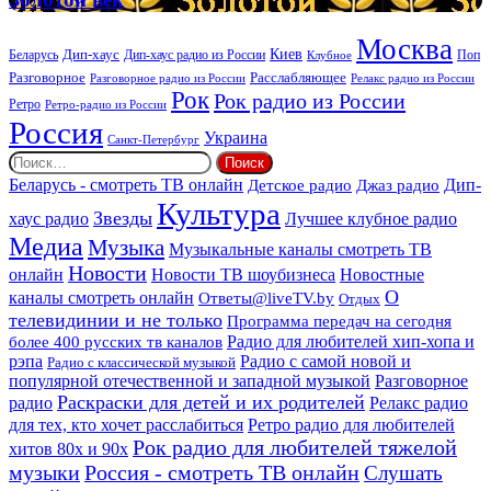
век
Москва
Киев
Дип-хаус
Беларусь
Дип-хаус радио из России
Клубное
Поп
Расслабляющее
Разговорное
Разговорное радио из России
Релакс радио из России
Рок
Рок радио из России
Ретро
Ретро-радио из России
Россия
Украина
Санкт-Петербург
Найти:
Дип-
Беларусь - смотреть ТВ онлайн
Джаз радио
Детское радио
Культура
Звезды
хаус радио
Лучшее клубное радио
Медиа
Музыка
Музыкальные каналы смотреть ТВ
Новости
онлайн
Новости ТВ шоубизнеса
Новостные
О
каналы смотреть онлайн
Ответы@liveTV.by
Отдых
телевидинии и не только
Программа передач на сегодня
более 400 русских тв каналов
Радио для любителей хип-хопа и
рэпа
Радио с самой новой и
Радио с классической музыкой
популярной отечественной и западной музыкой
Разговорное
Раскраски для детей и их родителей
Релакс радио
радио
для тех, кто хочет расслабиться
Ретро радио для любителей
Рок радио для любителей тяжелой
хитов 80х и 90х
Россия - смотреть ТВ онлайн
музыки
Слушать