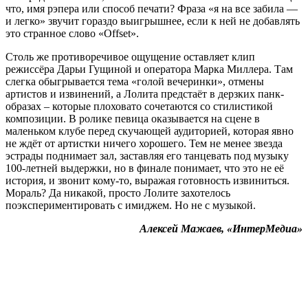
что, имя рэпера или способ печати? Фраза «я на все забила —
и легко» звучит гораздо выигрышнее, если к ней не добавлять
это странное слово «Offset».
Столь же противоречивое ощущение оставляет клип
режиссёра Дарьи Гущиной и оператора Марка Миллера. Там
слегка обыгрывается тема «голой вечеринки», отмены
артистов и извинений, а Лолита предстаёт в дерзких панк-
образах – которые плоховато сочетаются со стилистикой
композиции. В ролике певица оказывается на сцене в
маленьком клубе перед скучающей аудиторией, которая явно
не ждёт от артистки ничего хорошего. Тем не менее звезда
эстрады поднимает зал, заставляя его танцевать под музыку
100-летней выдержки, но в финале понимает, что это не её
история, и звонит кому-то, выражая готовность извиниться.
Мораль? Да никакой, просто Лолите захотелось
поэкспериментировать с имиджем. Но не с музыкой.
Алексей Мажаев, «ИнтерМедиа»