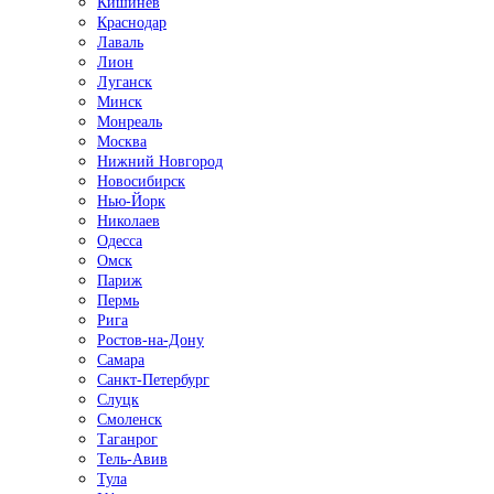
Кишинёв
Краснодар
Лаваль
Лион
Луганск
Минск
Монреаль
Москва
Нижний Новгород
Новосибирск
Нью-Йорк
Николаев
Одесса
Омск
Париж
Пермь
Рига
Ростов-на-Дону
Самара
Санкт-Петербург
Слуцк
Смоленск
Таганрог
Тель-Авив
Тула