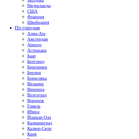
Молдова
Нидерланды
США
Франция
Швейцария
По городам
Алма-Ата
Амстердам
Ареццо
Астрахань
Баар
Белгород
Березники
Берлин
Борисовка
Вильнюс
Винница
Волгоград
Воронеж
Гомель
Ибица
Йошкар-Ола
Калининград
Калвер-Сити
Киев