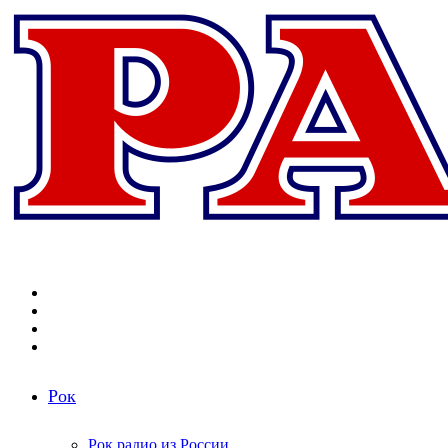
Меню
Поиск
радиостанций
Switch
skin
Войти
Рок
Рок радио из России