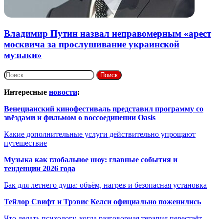
Владимир Путин назвал неправомерным «арест
москвича за прослушивание украинской
музыки»
Найти:
Интересные
новости
:
Венецианский кинофестиваль представил программу со
звёздами и фильмом о воссоединении Oasis
Какие дополнительные услуги действительно упрощают
путешествие
Музыка как глобальное шоу: главные события и
тенденции 2026 года
Бак для летнего душа: объём, нагрев и безопасная установка
Тейлор Свифт и Трэвис Келси официально поженились
Что делать психологу, когда разговорная терапия перестаёт