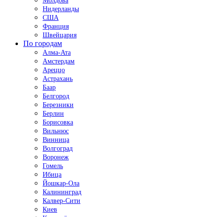
Молдова
Нидерланды
США
Франция
Швейцария
По городам
Алма-Ата
Амстердам
Ареццо
Астрахань
Баар
Белгород
Березники
Берлин
Борисовка
Вильнюс
Винница
Волгоград
Воронеж
Гомель
Ибица
Йошкар-Ола
Калининград
Калвер-Сити
Киев