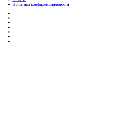
Политика конфиденциальности
Facebook
Twitter
YouTube
vk.com
Одноклассники
Telegram
RSS
Кнопка
«Наверх»