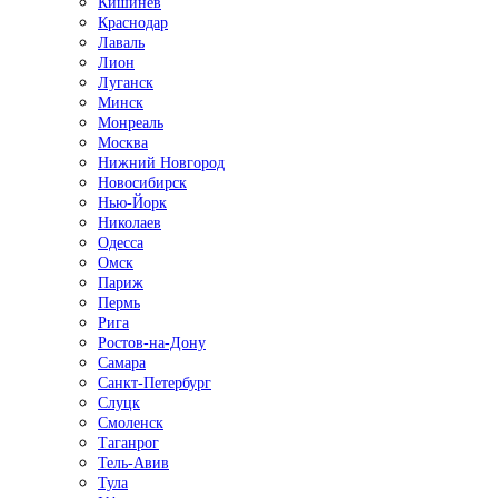
Кишинёв
Краснодар
Лаваль
Лион
Луганск
Минск
Монреаль
Москва
Нижний Новгород
Новосибирск
Нью-Йорк
Николаев
Одесса
Омск
Париж
Пермь
Рига
Ростов-на-Дону
Самара
Санкт-Петербург
Слуцк
Смоленск
Таганрог
Тель-Авив
Тула