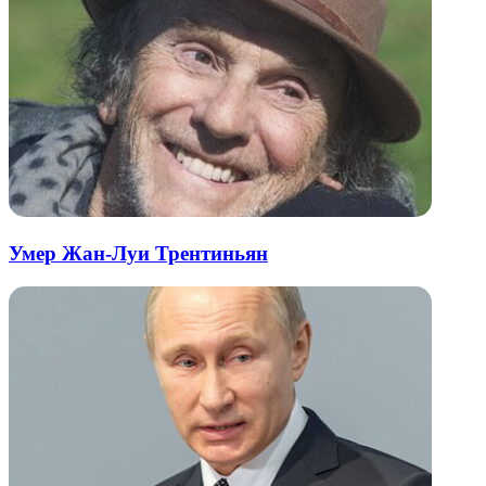
Умер Жан-Луи Трентиньян