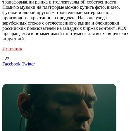
трансформации рынка интеллектуальной собственности.
Помимо музыки на платформе можно купить фото, видео,
футажи и любой другой «строительный материал» для
производства креативного продукта. На фоне ухода
зарубежных стоков с отечественного рынка и блокировки
российских пользователей на западных биржах контент IPEX
превращается в незаменимый инструмент для всех творческих
индустрий.
Источник
222
LinkedIn
Tumblr
Reddit
Вконтакте
Одноклассники
Skype
Messenger
Messenger
WhatsApp
Telegram
Viber
Line
Поделиться
Печатать
Facebook
Twitter
через
электронную
Похожие радио
почту