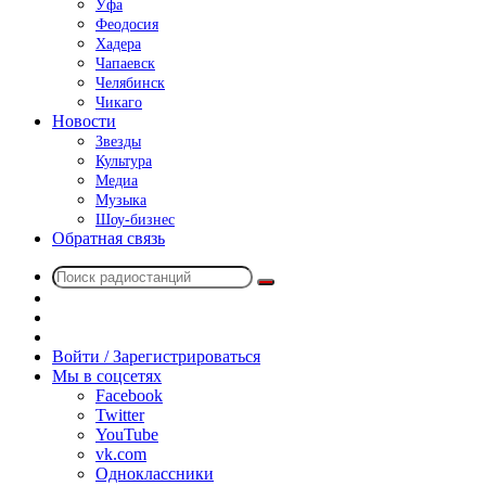
Уфа
Феодосия
Хадера
Чапаевск
Челябинск
Чикаго
Новости
Звезды
Культура
Медиа
Музыка
Шоу-бизнес
Обратная связь
Поиск
Switch
радиостанций
skin
Sidebar
Случайное
радио
Войти / Зарегистрироваться
Мы в соцсетях
Facebook
Twitter
YouTube
vk.com
Одноклассники