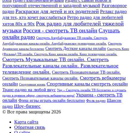
рэпа
Радио с самой новой и
Радио с классической музыкой
популярной отечественной и западной музыкой
Разговорное
Раскраски для детей и их родителей
Релакс радио
радио
для тех, кто хочет расслабиться
Ретро радио для любителей
Рок радио для любителей тяжелой
хитов 80х и 90х
Россия - смотреть ТВ онлайн
музыки
Слушать
онлайн радио
Смотреть Азербайджанское ТВ онлайн. Смотреть
Азербайджанские каналы онлайн. Азербайджанское телевидение онлайн.
Смотреть
Смотреть Десткие каналы онлайн
Армянские каналы бесплатно
Смотреть Кино
(Фильмы) ТВ онлайн. Смотреть Кино каналы онлайн. Кино телевидение онлайн.
Смотреть Музыкальные ТВ онлайн. Смотреть
Развлекательные каналы онлайн. Развлекательное
телевидение онлайн.
Смотреть Познавательные ТВ онлайн.
Смотреть вебкамеры
Смотреть Познавательные каналы онлайн.
онлайн
Спортивные каналы смотреть онлайн
Спортивная жизнь
Транс-радио на любой вкус
Укр » Смотреть онлайн ТВ бесплатно и слушать
Украина - смотреть ТВ
радио в прямом эфире, смотреть вебкамеры мира!
онлайн
Шансон
Флеш игры играть онлайн бесплатно
Фолк радио
Шоу-бизнес
радио
© Все права защищены 2026
Карта сайта
Обратная связь
О сайте