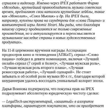
сериалов и видеоигр. Именно через IPEХ работает Фирма
«Мелодия», крупнейший правообладатель музыки советских
времен, предлагают свои каталоги крупнейшие лейблы, такие
как «Монолит», «Союз Мьюзик» и др. На IPEX были,
например, куплены права на саундтреки для «слова Пацана» и
компьютерной игры Atomic Heart. Мы рады, что благодаря
нашему сервису продвигаются не только современные
произведения, но и актуализируется и переосмысляется
музыкальное наследие страны в новых художественных
продуктах».
На 11-й церемонии вручения награды Ассоциации
продюсеров кино и телевидения (АПКиТ), сериал «Слово
пацана» победил в девяти номинациях, включая «Лучший
онлайн-сериал (7 серий и более)», «Лучшая мужская роль»,
«Лучшая мужская роль второго плана», «Лучшая
режиссерская работа», «Лучший сценарий». Не стоит
забывать и об особой роли музыки 80-х гг., благодаря которой
шоураннерам удалось воссоздать уникальный колорит эпохи.
Дарья Воинова подчеркнула, что покупка прав на IPEX
подразумевает абсолютную юридическую чистоту сделки:
— LegalTech-инструментарий, «зашитый» в алгоритм
платформы, гарантирует покупателю, что он приобретает