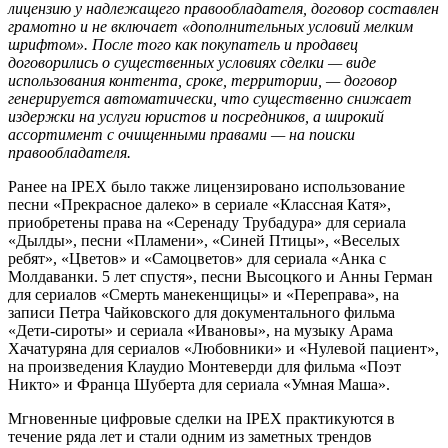
лицензию у надлежащего правообладателя, договор составлен
грамотно и не включает «дополнительных условий мелким
шрифтом». После того как покупатель и продавец
договорились о существенных условиях сделки — виде
использования контента, сроке, территории, — договор
генерируется автоматически, что существенно снижает
издержки на услуги юристов и посредников, а широкий
ассортимент с очищенными правами — на поиски
правообладателя.
Ранее на IPEХ было также лицензировано использование
песни «Прекрасное далеко» в сериале «Классная Катя»,
приобретены права на «Серенаду Трубадура» для сериала
«Дылды», песни «Пламени», «Синей Птицы», «Веселых
ребят», «Цветов» и «Самоцветов» для сериала «Анка с
Молдаванки. 5 лет спустя», песни Высоцкого и Анны Герман
для сериалов «Смерть манекенщицы» и «Переправа», на
записи Петра Чайковского для документального фильма
«Дети-сироты» и сериала «Ивановы», на музыку Арама
Хачатуряна для сериалов «Любовники» и «Нулевой пациент»,
на произведения Клаудио Монтеверди для фильма «Поэт
Никто» и Франца Шуберта для сериала «Умная Маша».
Мгновенные цифровые сделки на IPEX практикуются в
течение ряда лет и стали одним из заметных трендов