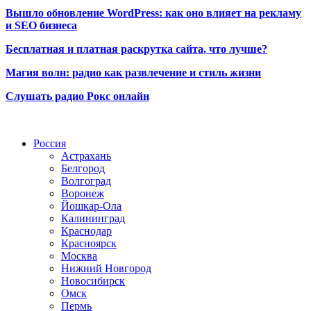
Вышло обновление WordPress: как оно влияет на рекламу
и SEO бизнеса
Бесплатная и платная раскрутка сайта, что лучше?
Магия волн: радио как развлечение и стиль жизни
Слушать радио Рокс онлайн
Радио по странам
Россия
Астрахань
Белгород
Волгоград
Воронеж
Йошкар-Ола
Калининград
Краснодар
Красноярск
Москва
Нижний Новгород
Новосибирск
Омск
Пермь