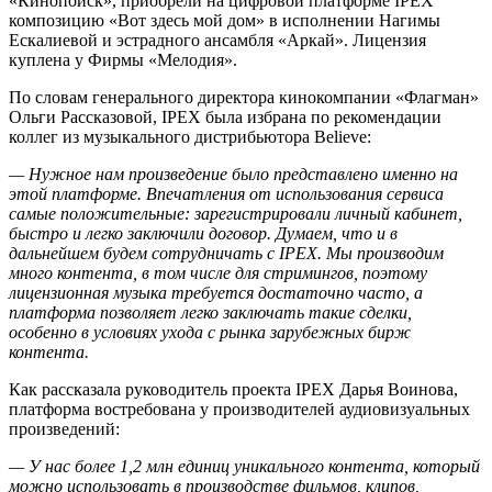
«Кинопоиск», приобрели на цифровой платформе IPEX
композицию «Вот здесь мой дом» в исполнении Нагимы
Ескалиевой и эстрадного ансамбля «Аркай». Лицензия
куплена у Фирмы «Мелодия».
По словам генерального директора кинокомпании «Флагман»
Ольги Рассказовой, IPEX была избрана по рекомендации
коллег из музыкального дистрибьютора Believe:
— Нужное нам произведение было представлено именно на
этой платформе. Впечатления от использования сервиса
самые положительные: зарегистрировали личный кабинет,
быстро и легко заключили договор. Думаем, что и в
дальнейшем будем сотрудничать с IPEX. Мы производим
много контента, в том числе для стримингов, поэтому
лицензионная музыка требуется достаточно часто, а
платформа позволяет легко заключать такие сделки,
особенно в условиях ухода с рынка зарубежных бирж
контента.
Как рассказала руководитель проекта IPEX Дарья Воинова,
платформа востребована у производителей аудиовизуальных
произведений:
— У нас более 1,2 млн единиц уникального контента, который
можно использовать в производстве фильмов, клипов,