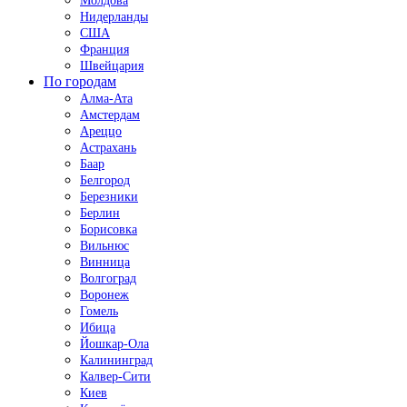
Молдова
Нидерланды
США
Франция
Швейцария
По городам
Алма-Ата
Амстердам
Ареццо
Астрахань
Баар
Белгород
Березники
Берлин
Борисовка
Вильнюс
Винница
Волгоград
Воронеж
Гомель
Ибица
Йошкар-Ола
Калининград
Калвер-Сити
Киев