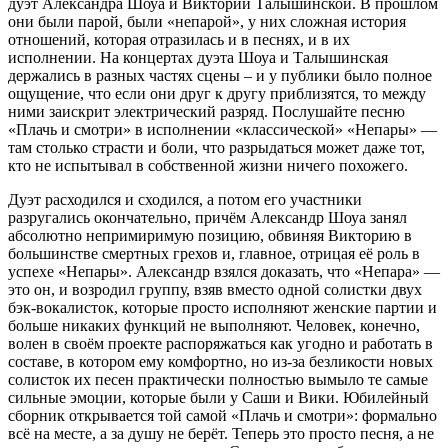
дуэт Александра Шоуа и Виктории Талышинской. В прошлом
они были парой, были «непарой», у них сложная история
отношений, которая отразилась и в песнях, и в их
исполнении. На концертах дуэта Шоуа и Талышинская
держались в разных частях сцены – и у публики было полное
ощущение, что если они друг к другу приблизятся, то между
ними заискрит электрический разряд. Послушайте песню
«Плачь и смотри» в исполнении «классической» «Непары» —
там столько страсти и боли, что разрыдаться может даже тот,
кто не испытывал в собственной жизни ничего похожего.
Дуэт расходился и сходился, а потом его участники
разругались окончательно, причём Александр Шоуа занял
абсолютно непримиримую позицию, обвиняя Викторию в
большинстве смертных грехов и, главное, отрицая её роль в
успехе «Непары». Александр взялся доказать, что «Непара» —
это он, и возродил группу, взяв вместо одной солистки двух
бэк-вокалисток, которые просто исполняют женские партии и
больше никаких функций не выполняют. Человек, конечно,
волен в своём проекте распоряжаться как угодно и работать в
составе, в котором ему комфортно, но из-за безликости новых
солисток их песен практически полностью вымыло те самые
сильные эмоции, которые были у Саши и Вики. Юбилейный
сборник открывается той самой «Плачь и смотри»: формально
всё на месте, а за душу не берёт. Теперь это просто песня, а не