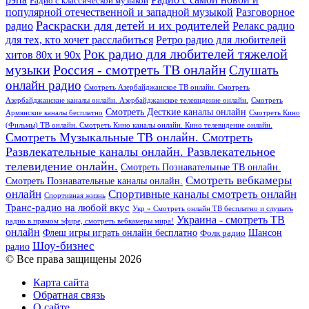
Радио с классической музыкой
популярной отечественной и западной музыкой
Разговорное
Раскраски для детей и их родителей
Релакс радио
радио
для тех, кто хочет расслабиться
Ретро радио для любителей
Рок радио для любителей тяжелой
хитов 80х и 90х
Россия - смотреть ТВ онлайн
музыки
Слушать
онлайн радио
Смотреть Азербайджанское ТВ онлайн. Смотреть
Азербайджанские каналы онлайн. Азербайджанское телевидение онлайн.
Смотреть
Смотреть Десткие каналы онлайн
Армянские каналы бесплатно
Смотреть Кино
(Фильмы) ТВ онлайн. Смотреть Кино каналы онлайн. Кино телевидение онлайн.
Смотреть Музыкальные ТВ онлайн. Смотреть
Развлекательные каналы онлайн. Развлекательное
телевидение онлайн.
Смотреть Познавательные ТВ онлайн.
Смотреть вебкамеры
Смотреть Познавательные каналы онлайн.
онлайн
Спортивные каналы смотреть онлайн
Спортивная жизнь
Транс-радио на любой вкус
Укр » Смотреть онлайн ТВ бесплатно и слушать
Украина - смотреть ТВ
радио в прямом эфире, смотреть вебкамеры мира!
онлайн
Шансон
Флеш игры играть онлайн бесплатно
Фолк радио
Шоу-бизнес
радио
© Все права защищены 2026
Карта сайта
Обратная связь
О сайте