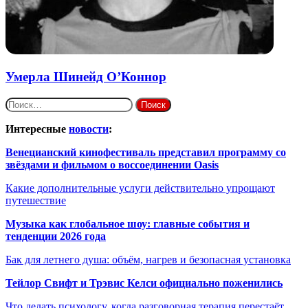
Умерла Шинейд О’Коннор
Найти:
Интересные
новости
:
Венецианский кинофестиваль представил программу со
звёздами и фильмом о воссоединении Oasis
Какие дополнительные услуги действительно упрощают
путешествие
Музыка как глобальное шоу: главные события и
тенденции 2026 года
Бак для летнего душа: объём, нагрев и безопасная установка
Тейлор Свифт и Трэвис Келси официально поженились
Что делать психологу, когда разговорная терапия перестаёт