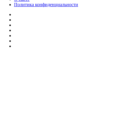
Политика конфиденциальности
Facebook
Twitter
YouTube
vk.com
Одноклассники
Telegram
RSS
Кнопка
«Наверх»