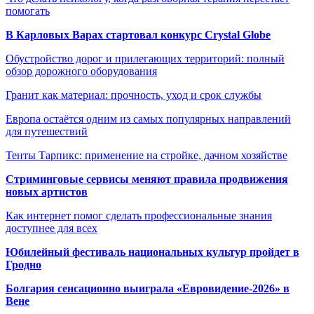
помогать
В Карловых Варах стартовал конкурс Crystal Globe
Обустройство дорог и прилегающих территорий: полный
обзор дорожного оборудования
Гранит как материал: прочность, уход и срок службы
Европа остаётся одним из самых популярных направлений
для путешествий
Тенты Тарпикс: применение на стройке, дачном хозяйстве
Стриминговые сервисы меняют правила продвижения
новых артистов
Как интернет помог сделать профессиональные знания
доступнее для всех
Юбилейный фестиваль национальных культур пройдет в
Гродно
Болгария сенсационно выиграла «Евровидение-2026» в
Вене