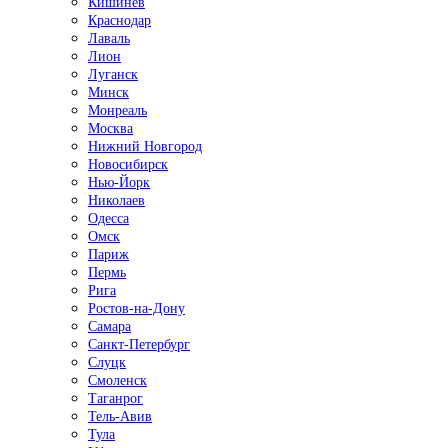
Кишинёв
Краснодар
Лаваль
Лион
Луганск
Минск
Монреаль
Москва
Нижний Новгород
Новосибирск
Нью-Йорк
Николаев
Одесса
Омск
Париж
Пермь
Рига
Ростов-на-Дону
Самара
Санкт-Петербург
Слуцк
Смоленск
Таганрог
Тель-Авив
Тула