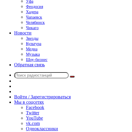
Уфа
Феодосия
Хадера
Чапаевск
Челябинск
Чикаго
Новости
Звезды
Культура
Медиа
Музыка
Шоу-бизнес
Обратная связь
Поиск
Switch
радиостанций
skin
Sidebar
Случайное
радио
Войти / Зарегистрироваться
Мы в соцсетях
Facebook
Twitter
YouTube
vk.com
Одноклассники