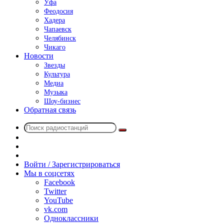
Уфа
Феодосия
Хадера
Чапаевск
Челябинск
Чикаго
Новости
Звезды
Культура
Медиа
Музыка
Шоу-бизнес
Обратная связь
Поиск
Switch
радиостанций
skin
Sidebar
Случайное
радио
Войти / Зарегистрироваться
Мы в соцсетях
Facebook
Twitter
YouTube
vk.com
Одноклассники