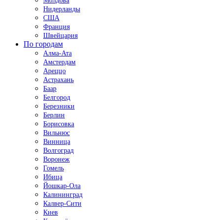
Молдова
Нидерланды
США
Франция
Швейцария
По городам
Алма-Ата
Амстердам
Ареццо
Астрахань
Баар
Белгород
Березники
Берлин
Борисовка
Вильнюс
Винница
Волгоград
Воронеж
Гомель
Ибица
Йошкар-Ола
Калининград
Калвер-Сити
Киев