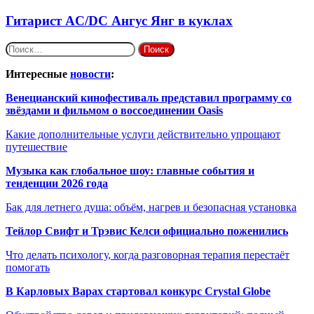
Гитарист AC/DC Ангус Янг в куклах
Найти:
Интересные
новости
:
Венецианский кинофестиваль представил программу со
звёздами и фильмом о воссоединении Oasis
Какие дополнительные услуги действительно упрощают
путешествие
Музыка как глобальное шоу: главные события и
тенденции 2026 года
Бак для летнего душа: объём, нагрев и безопасная установка
Тейлор Свифт и Трэвис Келси официально поженились
Что делать психологу, когда разговорная терапия перестаёт
помогать
В Карловых Варах стартовал конкурс Crystal Globe