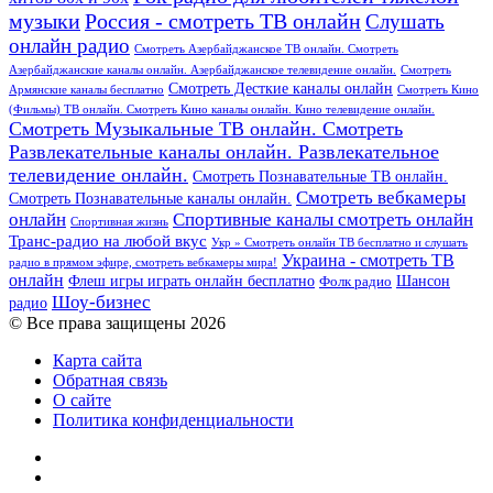
Россия - смотреть ТВ онлайн
музыки
Слушать
онлайн радио
Смотреть Азербайджанское ТВ онлайн. Смотреть
Азербайджанские каналы онлайн. Азербайджанское телевидение онлайн.
Смотреть
Смотреть Десткие каналы онлайн
Армянские каналы бесплатно
Смотреть Кино
(Фильмы) ТВ онлайн. Смотреть Кино каналы онлайн. Кино телевидение онлайн.
Смотреть Музыкальные ТВ онлайн. Смотреть
Развлекательные каналы онлайн. Развлекательное
телевидение онлайн.
Смотреть Познавательные ТВ онлайн.
Смотреть вебкамеры
Смотреть Познавательные каналы онлайн.
онлайн
Спортивные каналы смотреть онлайн
Спортивная жизнь
Транс-радио на любой вкус
Укр » Смотреть онлайн ТВ бесплатно и слушать
Украина - смотреть ТВ
радио в прямом эфире, смотреть вебкамеры мира!
онлайн
Шансон
Флеш игры играть онлайн бесплатно
Фолк радио
Шоу-бизнес
радио
© Все права защищены 2026
Карта сайта
Обратная связь
О сайте
Политика конфиденциальности
Facebook
Twitter