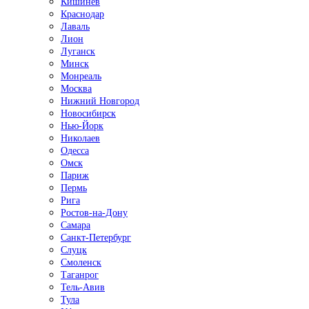
Кишинёв
Краснодар
Лаваль
Лион
Луганск
Минск
Монреаль
Москва
Нижний Новгород
Новосибирск
Нью-Йорк
Николаев
Одесса
Омск
Париж
Пермь
Рига
Ростов-на-Дону
Самара
Санкт-Петербург
Слуцк
Смоленск
Таганрог
Тель-Авив
Тула