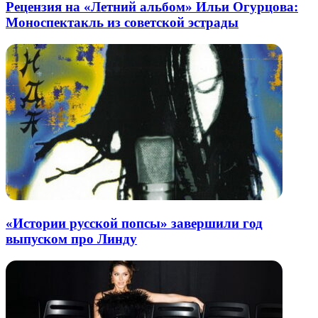
Рецензия на «Летний альбом» Ильи Огурцова:
Моноспектакль из советской эстрады
«Истории русской попсы» завершили год
выпуском про Линду