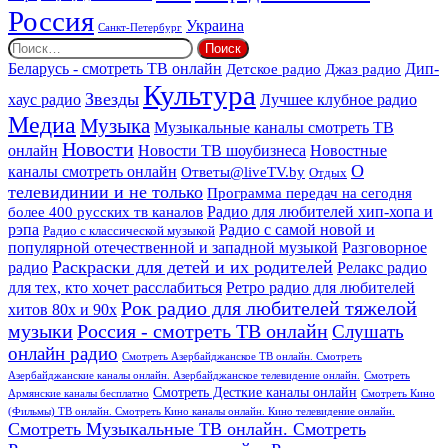
Россия
Украина
Санкт-Петербург
Найти:
Дип-
Беларусь - смотреть ТВ онлайн
Джаз радио
Детское радио
Культура
Звезды
хаус радио
Лучшее клубное радио
Медиа
Музыка
Музыкальные каналы смотреть ТВ
Новости
онлайн
Новости ТВ шоубизнеса
Новостные
О
каналы смотреть онлайн
Ответы@liveTV.by
Отдых
телевидинии и не только
Программа передач на сегодня
более 400 русских тв каналов
Радио для любителей хип-хопа и
рэпа
Радио с самой новой и
Радио с классической музыкой
популярной отечественной и западной музыкой
Разговорное
Раскраски для детей и их родителей
Релакс радио
радио
для тех, кто хочет расслабиться
Ретро радио для любителей
Рок радио для любителей тяжелой
хитов 80х и 90х
Россия - смотреть ТВ онлайн
музыки
Слушать
онлайн радио
Смотреть Азербайджанское ТВ онлайн. Смотреть
Азербайджанские каналы онлайн. Азербайджанское телевидение онлайн.
Смотреть
Смотреть Десткие каналы онлайн
Армянские каналы бесплатно
Смотреть Кино
(Фильмы) ТВ онлайн. Смотреть Кино каналы онлайн. Кино телевидение онлайн.
Смотреть Музыкальные ТВ онлайн. Смотреть