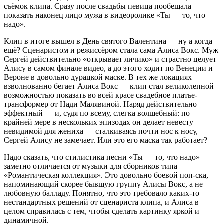
съёмок клипа. Сразу после свадьбы певица пообещала
показать наконец лицо мужа в видеоролике «Ты — то, что
надо».
Клип в итоге вышел в День святого Валентина — ну а когда
ещё? Сценаристом и режиссёром стала сама Алиса Вокс. Муж
Сергей действительно «открывает личико» и страстно целует
Алису в самом финале видео, а до этого ходит по Венеции и
Вероне в довольно дурацкой маске. В тех же локациях
взволнованно бегает Алиса Вокс — клип стал великолепной
возможностью показать во всей красе свадебное платье-
трансформер от Нади Малявиной. Наряд действительно
эффектный — и, судя по всему, слегка волшебный: по
крайней мере в нескольких эпизодах он делает невесту
невидимой для жениха — сталкиваясь почти нос к носу,
Сергей Алису не замечает. Или это его маска так работает?
Надо сказать, что стилистика песни «Ты — то, что надо»
заметно отличается от музыки для сборников типа
«Романтическая коллекция». Это довольно боевой поп-ска,
напоминающий скорее бывшую группу Алисы Вокс, а не
любовную балладу. Понятно, что это требовало каких-то
нестандартных решений от сценариста клипа, и Алиса в
целом справилась с тем, чтобы сделать картинку яркой и
динамичной.