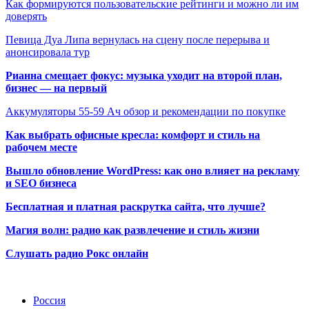
Как формируются пользовательские рейтинги и можно ли им
доверять
Певица Дуа Липа вернулась на сцену после перерыва и
анонсировала тур
Рианна смещает фокус: музыка уходит на второй план,
бизнес — на первый
Аккумуляторы 55-59 Ач обзор и рекомендации по покупке
Как выбрать офисные кресла: комфорт и стиль на
рабочем месте
Вышло обновление WordPress: как оно влияет на рекламу
и SEO бизнеса
Бесплатная и платная раскрутка сайта, что лучше?
Магия волн: радио как развлечение и стиль жизни
Слушать радио Рокс онлайн
Радио по странам
Россия