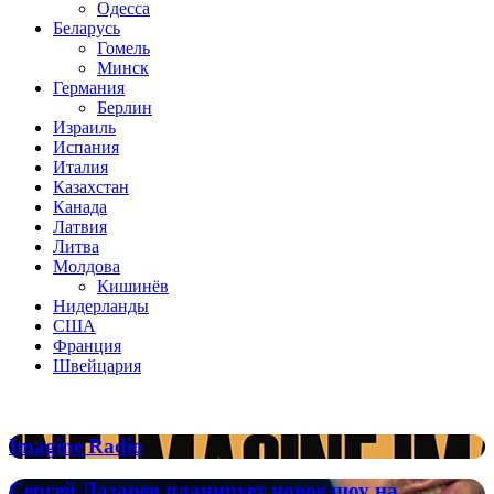
Одесса
Беларусь
Гомель
Минск
Германия
Берлин
Израиль
Испания
Италия
Казахстан
Канада
Латвия
Литва
Молдова
Кишинёв
Нидерланды
США
Франция
Швейцария
Популярные радиостанции
Imagine
Imagine Radio
Radio
Сергей
Сергей Лазарев планирует новое шоу на