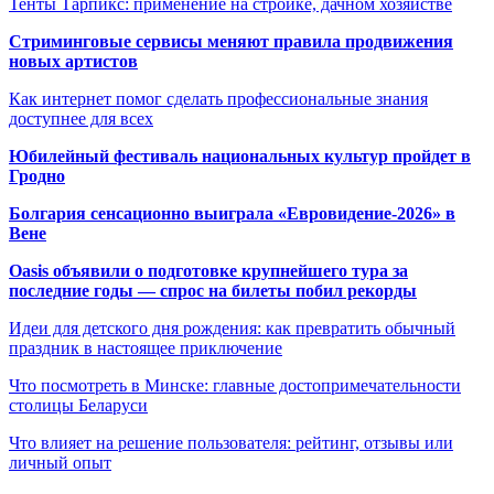
Тенты Тарпикс: применение на стройке, дачном хозяйстве
Стриминговые сервисы меняют правила продвижения
новых артистов
Как интернет помог сделать профессиональные знания
доступнее для всех
Юбилейный фестиваль национальных культур пройдет в
Гродно
Болгария сенсационно выиграла «Евровидение-2026» в
Вене
Oasis объявили о подготовке крупнейшего тура за
последние годы — спрос на билеты побил рекорды
Идеи для детского дня рождения: как превратить обычный
праздник в настоящее приключение
Что посмотреть в Минске: главные достопримечательности
столицы Беларуси
Что влияет на решение пользователя: рейтинг, отзывы или
личный опыт