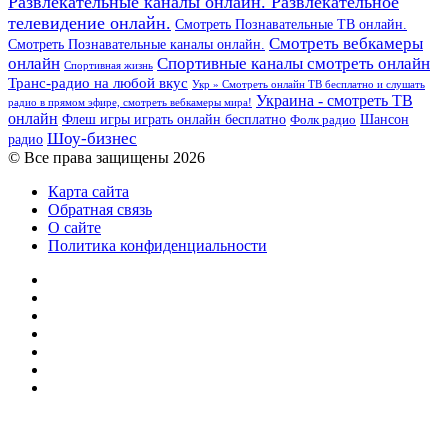
Развлекательные каналы онлайн. Развлекательное
телевидение онлайн.
Смотреть Познавательные ТВ онлайн.
Смотреть вебкамеры
Смотреть Познавательные каналы онлайн.
онлайн
Спортивные каналы смотреть онлайн
Спортивная жизнь
Транс-радио на любой вкус
Укр » Смотреть онлайн ТВ бесплатно и слушать
Украина - смотреть ТВ
радио в прямом эфире, смотреть вебкамеры мира!
онлайн
Шансон
Флеш игры играть онлайн бесплатно
Фолк радио
Шоу-бизнес
радио
© Все права защищены 2026
Карта сайта
Обратная связь
О сайте
Политика конфиденциальности
Facebook
Twitter
YouTube
vk.com
Одноклассники
Telegram
RSS
Кнопка
«Наверх»