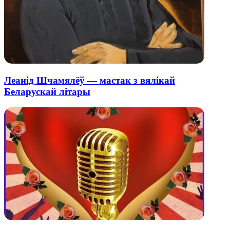
Леанід Шчамялёў — мастак з вялікай
Беларускай літары