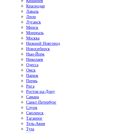
Кишинёв
Краснодар
Лаваль
Лион
Луганск
Минск
Монреаль
Москва
Нижний Новгород
Новосибирск
Нью-Йорк
Николаев
Одесса
Омск
Париж
Пермь
Рига
Ростов-на-Дону
Самара
Санкт-Петербург
Слуцк
Смоленск
Таганрог
Тель-Авив
Тула