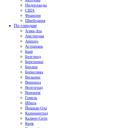
Молдова
Нидерланды
США
Франция
Швейцария
По городам
Алма-Ата
Амстердам
Ареццо
Астрахань
Баар
Белгород
Березники
Берлин
Борисовка
Вильнюс
Винница
Волгоград
Воронеж
Гомель
Ибица
Йошкар-Ола
Калининград
Калвер-Сити
Киев