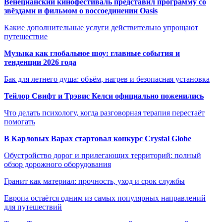
Венецианский кинофестиваль представил программу со
звёздами и фильмом о воссоединении Oasis
Какие дополнительные услуги действительно упрощают
путешествие
Музыка как глобальное шоу: главные события и
тенденции 2026 года
Бак для летнего душа: объём, нагрев и безопасная установка
Тейлор Свифт и Трэвис Келси официально поженились
Что делать психологу, когда разговорная терапия перестаёт
помогать
В Карловых Варах стартовал конкурс Crystal Globe
Обустройство дорог и прилегающих территорий: полный
обзор дорожного оборудования
Гранит как материал: прочность, уход и срок службы
Европа остаётся одним из самых популярных направлений
для путешествий