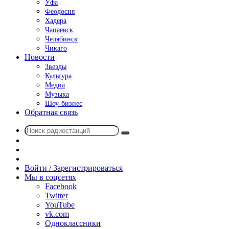
Уфа
Феодосия
Хадера
Чапаевск
Челябинск
Чикаго
Новости
Звезды
Культура
Медиа
Музыка
Шоу-бизнес
Обратная связь
Поиск
Switch
радиостанций
skin
Sidebar
Случайное
радио
Войти / Зарегистрироваться
Мы в соцсетях
Facebook
Twitter
YouTube
vk.com
Одноклассники