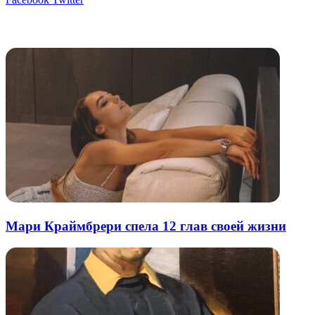
через
электронную
Похожие радио
почту
Мари Краймбрери спела 12 глав своей жизни