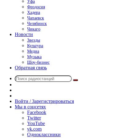
Уфа
Феодосия
Хадера
Чапаевск
Челябинск
Чикаго
Новости
Звезды
Культура
Медиа
Музыка
Шоу-бизнес
Обратная связь
Поиск
Switch
радиостанций
skin
Sidebar
Случайное
радио
Войти / Зарегистрироваться
Мы в соцсетях
Facebook
Twitter
YouTube
vk.com
Одноклассники