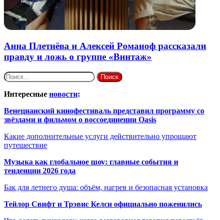
Анна Плетнёва и Алексей Романоф рассказали
правду и ложь о группе «Винтаж»
Найти:
Интересные
новости
:
Венецианский кинофестиваль представил программу со
звёздами и фильмом о воссоединении Oasis
Какие дополнительные услуги действительно упрощают
путешествие
Музыка как глобальное шоу: главные события и
тенденции 2026 года
Бак для летнего душа: объём, нагрев и безопасная установка
Тейлор Свифт и Трэвис Келси официально поженились