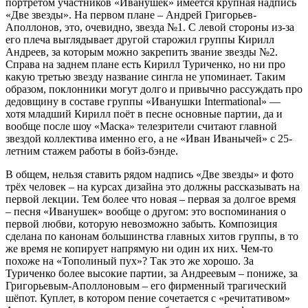
портретом участников «Иванушек» имеется крупная надпись
«Две звезды». На первом плане – Андрей Григорьев-
Аполлонов, это, очевидно, звезда №1. С левой стороны из-за
его плеча выглядывает другой старожил группы Кирилл
Андреев, за которым можно закрепить звание звезды №2.
Справа на заднем плане есть Кирилл Туриченко, но ни про
какую третью звезду название сингла не упоминает. Таким
образом, поклонники могут долго и привычно рассуждать про
дедовщину в составе группы «Иванушки Intermational» —
хотя младший Кирилл поёт в песне основные партии, да и
вообще после шоу «Маска» телезрители считают главной
звездой коллектива именно его, а не «Иван Иванычей» с 25-
летним стажем работы в бойз-бэнде.
В общем, нельзя ставить рядом надпись «Две звезды» и фото
трёх человек – на курсах дизайна это должны рассказывать на
первой лекции. Тем более что новая – первая за долгое время
– песня «Иванушек» вообще о другом: это воспоминания о
первой любви, которую невозможно забыть. Композиция
сделана по канонам большинства главных хитов группы, в то
же время не копирует напрямую ни один их них. Чем-то
похоже на «Тополиный пух»? Так это же хорошо. За
Туриченко более высокие партии, за Андреевым – пониже, за
Григорьевым-Аполлоновым – его фирменный трагический
шёпот. Куплет, в котором пение сочетается с «речитативом»