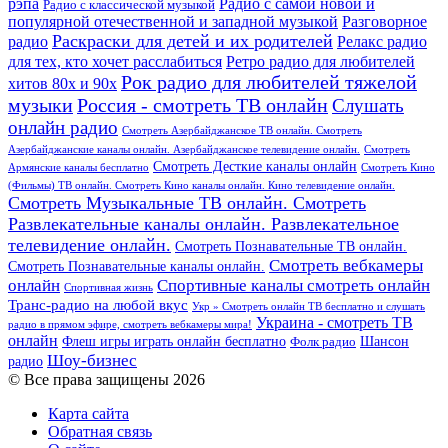
рэпа
Радио с самой новой и
Радио с классической музыкой
популярной отечественной и западной музыкой
Разговорное
Раскраски для детей и их родителей
Релакс радио
радио
для тех, кто хочет расслабиться
Ретро радио для любителей
Рок радио для любителей тяжелой
хитов 80х и 90х
Россия - смотреть ТВ онлайн
музыки
Слушать
онлайн радио
Смотреть Азербайджанское ТВ онлайн. Смотреть
Азербайджанские каналы онлайн. Азербайджанское телевидение онлайн.
Смотреть
Смотреть Десткие каналы онлайн
Армянские каналы бесплатно
Смотреть Кино
(Фильмы) ТВ онлайн. Смотреть Кино каналы онлайн. Кино телевидение онлайн.
Смотреть Музыкальные ТВ онлайн. Смотреть
Развлекательные каналы онлайн. Развлекательное
телевидение онлайн.
Смотреть Познавательные ТВ онлайн.
Смотреть вебкамеры
Смотреть Познавательные каналы онлайн.
онлайн
Спортивные каналы смотреть онлайн
Спортивная жизнь
Транс-радио на любой вкус
Укр » Смотреть онлайн ТВ бесплатно и слушать
Украина - смотреть ТВ
радио в прямом эфире, смотреть вебкамеры мира!
онлайн
Шансон
Флеш игры играть онлайн бесплатно
Фолк радио
Шоу-бизнес
радио
© Все права защищены 2026
Карта сайта
Обратная связь