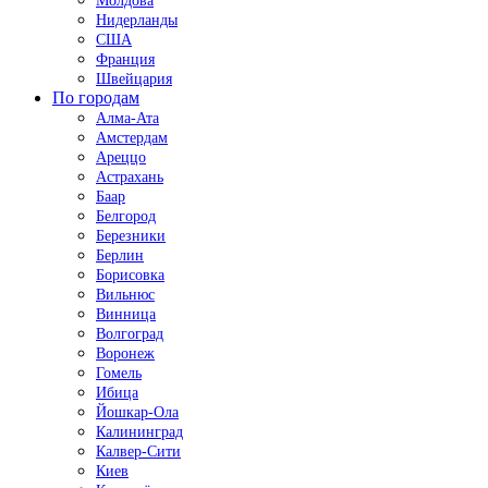
Молдова
Нидерланды
США
Франция
Швейцария
По городам
Алма-Ата
Амстердам
Ареццо
Астрахань
Баар
Белгород
Березники
Берлин
Борисовка
Вильнюс
Винница
Волгоград
Воронеж
Гомель
Ибица
Йошкар-Ола
Калининград
Калвер-Сити
Киев