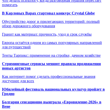
Что делать психологу, когда разговорная терапия перестаёт
помогать
В Карловых Варах стартовал конкурс Crystal Globe
Обустройство дорог и прилегающих территорий: полный
обзор дорожного оборудования
Гранит как материал: прочность, уход и срок службы
Европа остаётся одним из самых популярных направлений
для путешествий
Тенты Тарпикс: применение на стройке, дачном хозяйстве
Стриминговые сервисы меняют правила продвижения
новых артистов
Как интернет помог сделать профессиональные знания
доступнее для всех
Юбилейный фестиваль национальных культур пройдет в
Гродно
Болгария сенсационно выиграла «Евровидение-2026» в
Вене