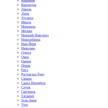
Кишинёв
Краснодар
Лаваль
Лион
Луганск
Минск
Монреаль
Москва
Нижний Новгород
Новосибирск
Нью-Йорк
Николаев
Одесса
Омск
Париж
Пермь
Рига
Ростов-на-Дону
Самара
Санкт-Петербург
Слуцк
Смоленск
Таганрог
Тель-Авив
Тула