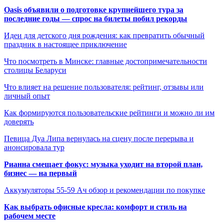
Oasis объявили о подготовке крупнейшего тура за
последние годы — спрос на билеты побил рекорды
Идеи для детского дня рождения: как превратить обычный
праздник в настоящее приключение
Что посмотреть в Минске: главные достопримечательности
столицы Беларуси
Что влияет на решение пользователя: рейтинг, отзывы или
личный опыт
Как формируются пользовательские рейтинги и можно ли им
доверять
Певица Дуа Липа вернулась на сцену после перерыва и
анонсировала тур
Рианна смещает фокус: музыка уходит на второй план,
бизнес — на первый
Аккумуляторы 55-59 Ач обзор и рекомендации по покупке
Как выбрать офисные кресла: комфорт и стиль на
рабочем месте