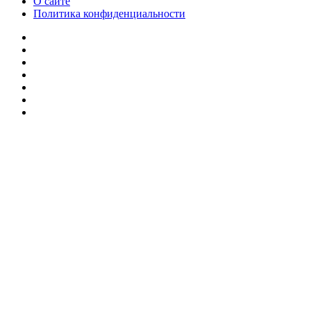
О сайте
Политика конфиденциальности
Facebook
Twitter
YouTube
vk.com
Одноклассники
Telegram
RSS
Кнопка
«Наверх»