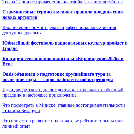
Тенты Тарпикс: применение на стройке, дачном хозяйстве
Стриминговые сервисы меняют правила продвижения
новых артистов
Как интернет помог сделать профессиональные знания
доступнее для всех
Юбилейный фестиваль национальных культур пройдет в
Гродно
Болгария сенсационно выиграла «Евровидение-2026» в
Вене
Oasis объявили о подготовке крупнейшего тура за
последние годы — спрос на билеты побил рекорды
Идеи для детского дня рождения: как превратить обычный
праздник в настоящее приключение
Что посмотреть в Минске: главные достопримечательности
столицы Беларуси
Что влияет на решение пользователя: рейтинг, отзывы или
личный опыт