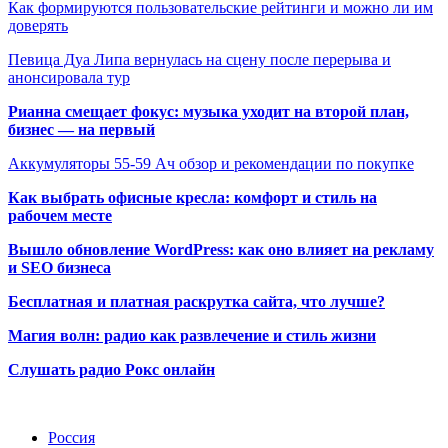
Как формируются пользовательские рейтинги и можно ли им
доверять
Певица Дуа Липа вернулась на сцену после перерыва и
анонсировала тур
Рианна смещает фокус: музыка уходит на второй план,
бизнес — на первый
Аккумуляторы 55-59 Ач обзор и рекомендации по покупке
Как выбрать офисные кресла: комфорт и стиль на
рабочем месте
Вышло обновление WordPress: как оно влияет на рекламу
и SEO бизнеса
Бесплатная и платная раскрутка сайта, что лучше?
Магия волн: радио как развлечение и стиль жизни
Слушать радио Рокс онлайн
Радио по странам
Россия