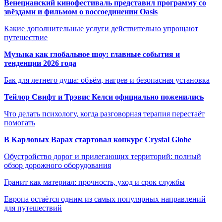
Венецианский кинофестиваль представил программу со
звёздами и фильмом о воссоединении Oasis
Какие дополнительные услуги действительно упрощают
путешествие
Музыка как глобальное шоу: главные события и
тенденции 2026 года
Бак для летнего душа: объём, нагрев и безопасная установка
Тейлор Свифт и Трэвис Келси официально поженились
Что делать психологу, когда разговорная терапия перестаёт
помогать
В Карловых Варах стартовал конкурс Crystal Globe
Обустройство дорог и прилегающих территорий: полный
обзор дорожного оборудования
Гранит как материал: прочность, уход и срок службы
Европа остаётся одним из самых популярных направлений
для путешествий