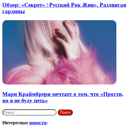
Обзор: «Секрет» | Русский Рок Жив». Раздвигая
гардины
Мари Краймбрери мечтает о том, что «Прости,
но я не буду петь»
Найти:
Интересные
новости
: