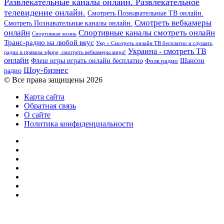
Развлекательные каналы онлайн. Развлекательное
телевидение онлайн.
Смотреть Познавательные ТВ онлайн.
Смотреть вебкамеры
Смотреть Познавательные каналы онлайн.
онлайн
Спортивные каналы смотреть онлайн
Спортивная жизнь
Транс-радио на любой вкус
Укр » Смотреть онлайн ТВ бесплатно и слушать
Украина - смотреть ТВ
радио в прямом эфире, смотреть вебкамеры мира!
онлайн
Шансон
Флеш игры играть онлайн бесплатно
Фолк радио
Шоу-бизнес
радио
© Все права защищены 2026
Карта сайта
Обратная связь
О сайте
Политика конфиденциальности
Facebook
Twitter
YouTube
vk.com
Одноклассники
Telegram
RSS
Кнопка
«Наверх»