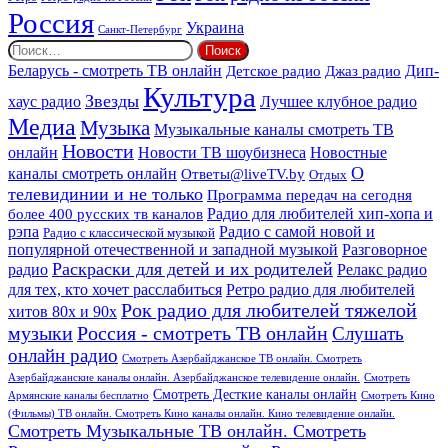
Россия
Украина
Санкт-Петербург
Найти:
Дип-
Беларусь - смотреть ТВ онлайн
Джаз радио
Детское радио
Культура
Звезды
хаус радио
Лучшее клубное радио
Медиа
Музыка
Музыкальные каналы смотреть ТВ
Новости
онлайн
Новости ТВ шоубизнеса
Новостные
О
каналы смотреть онлайн
Ответы@liveTV.by
Отдых
телевидинии и не только
Программа передач на сегодня
более 400 русских тв каналов
Радио для любителей хип-хопа и
рэпа
Радио с самой новой и
Радио с классической музыкой
популярной отечественной и западной музыкой
Разговорное
Раскраски для детей и их родителей
Релакс радио
радио
для тех, кто хочет расслабиться
Ретро радио для любителей
Рок радио для любителей тяжелой
хитов 80х и 90х
Россия - смотреть ТВ онлайн
музыки
Слушать
онлайн радио
Смотреть Азербайджанское ТВ онлайн. Смотреть
Азербайджанские каналы онлайн. Азербайджанское телевидение онлайн.
Смотреть
Смотреть Десткие каналы онлайн
Армянские каналы бесплатно
Смотреть Кино
(Фильмы) ТВ онлайн. Смотреть Кино каналы онлайн. Кино телевидение онлайн.
Смотреть Музыкальные ТВ онлайн. Смотреть