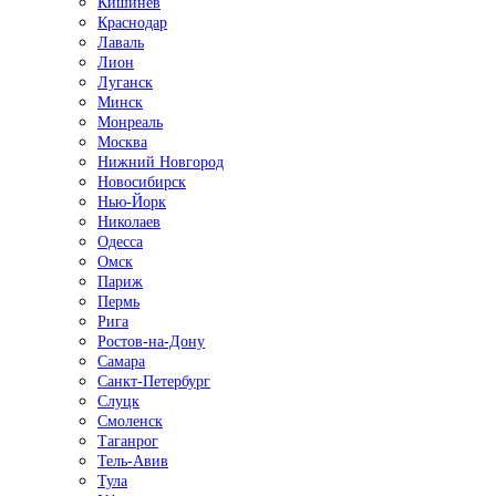
Кишинёв
Краснодар
Лаваль
Лион
Луганск
Минск
Монреаль
Москва
Нижний Новгород
Новосибирск
Нью-Йорк
Николаев
Одесса
Омск
Париж
Пермь
Рига
Ростов-на-Дону
Самара
Санкт-Петербург
Слуцк
Смоленск
Таганрог
Тель-Авив
Тула