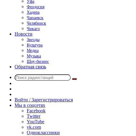
Уфа
Феодосия
Хадера
Чапаевск
Челябинск
Чикаго
Новости
Звезды
Культура
Медиа
Музыка
Шоу-бизнес
Обратная связь
Поиск
Switch
радиостанций
skin
Sidebar
Случайное
радио
Войти / Зарегистрироваться
Мы в соцсетях
Facebook
Twitter
YouTube
vk.com
Одноклассники