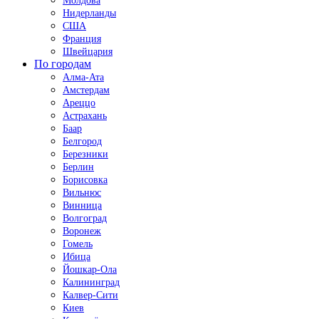
Молдова
Нидерланды
США
Франция
Швейцария
По городам
Алма-Ата
Амстердам
Ареццо
Астрахань
Баар
Белгород
Березники
Берлин
Борисовка
Вильнюс
Винница
Волгоград
Воронеж
Гомель
Ибица
Йошкар-Ола
Калининград
Калвер-Сити
Киев