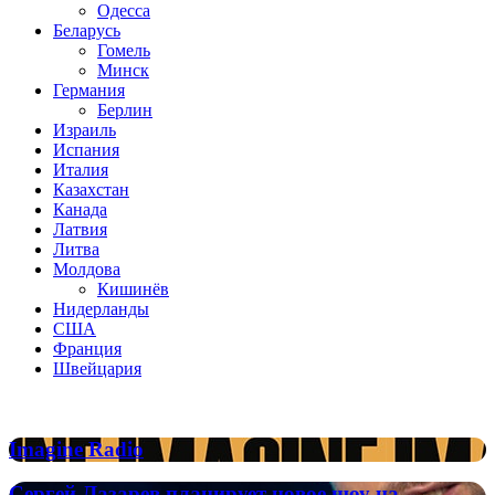
Одесса
Беларусь
Гомель
Минск
Германия
Берлин
Израиль
Испания
Италия
Казахстан
Канада
Латвия
Литва
Молдова
Кишинёв
Нидерланды
США
Франция
Швейцария
Популярные радиостанции
Imagine
Imagine Radio
Radio
Сергей
Сергей Лазарев планирует новое шоу на