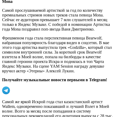
Mona
Самой прослушиваемой артисткой за год по количеству
премиальных стримов новых треков стала певица Mona.
Сейчас ее аудитория превышает 7 млн слушателей в месяц
только в Яндекс Музыке. С победой в номинации Артистка
года Mona поздравил поп-звезда Ваня Дмитриенко.
Фрешменом года стала перспективная певица Bearwolf,
набравшая популярность благодаря видео в соцсетях. В мае
этого года артистка выпустила трек «Godzilla», который стал
символом внутренней силы. За короткий срок Bearwolf
взлетела в Моей волне, попала на билборды в качестве
главной героини проекта Искра и поднялась в топ Чарта
Яндекс Музыки. На сцене YAM Session награду девушке
вручил актер «Этерны» Алексей Лукин.
Получайте музыкальные новости первыми в Telegram!
Самой же яркой Искрой года стал казахстанский артист
Wallem, одновременно показавший и лучший Взлет в Моей
волне. Всего за месяц после попадания в систему
персональных рекомендаций его аудитория выросла с 28 тыс.