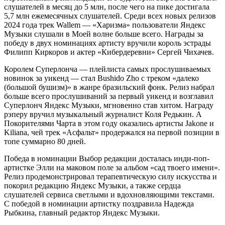
слушателей в месяц до 5 млн, после чего на пике достигала
5,7 млн ежемесячных слушателей. Среди всех новых релизов
2024 года трек Wallem — «Харизма» пользователи Яндекс
Музыки слушали в Моей волне больше всего. Награды за
победу в двух номинациях артисту вручили король эстрады
Филипп Киркоров и актер «Кибердеревни» Сергей Чихачев.
Королем Суперлонча — плейлиста самых прослушиваемых
новинок за уикенд — стал Bushido Zho с треком «далеко
(большой бушизм)» в жанре бразильский фонк. Релиз набрал
больше всего прослушиваний за первый уикенд и возглавил
Суперлонч Яндекс Музыки, мгновенно став хитом. Награду
рэперу вручил музыкальный журналист Коля Редькин. А
Покорителями Чарта в этом году оказались артисты Jakone и
Kiliana, чей трек «Асфальт» продержался на первой позиции в
топе суммарно 80 дней.
Победа в номинации Выбор редакции досталась инди-поп-
артистке Элли на маковом поле за альбом «сад твоего имени».
Релиз продемонстрировал терапевтическую силу искусства и
покорил редакцию Яндекс Музыки, а также сердца
слушателей сервиса светлыми и вдохновляющими текстами.
С победой в номинации артистку поздравила Надежда
Рыбкина, главный редактор Яндекс Музыки.