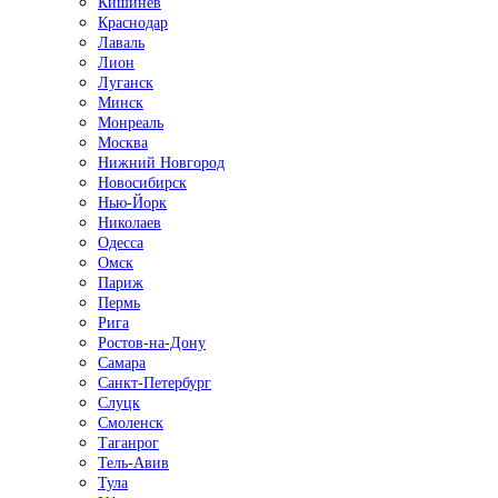
Кишинёв
Краснодар
Лаваль
Лион
Луганск
Минск
Монреаль
Москва
Нижний Новгород
Новосибирск
Нью-Йорк
Николаев
Одесса
Омск
Париж
Пермь
Рига
Ростов-на-Дону
Самара
Санкт-Петербург
Слуцк
Смоленск
Таганрог
Тель-Авив
Тула