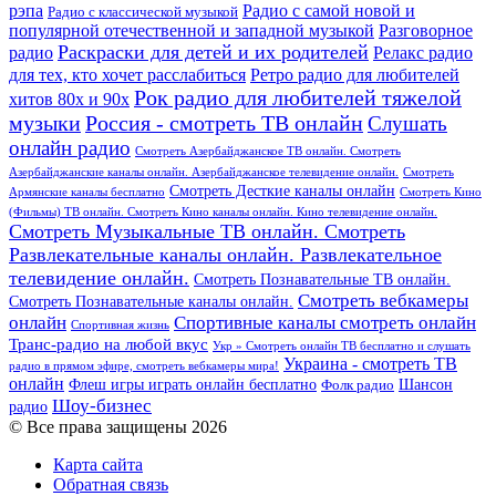
рэпа
Радио с самой новой и
Радио с классической музыкой
популярной отечественной и западной музыкой
Разговорное
Раскраски для детей и их родителей
Релакс радио
радио
для тех, кто хочет расслабиться
Ретро радио для любителей
Рок радио для любителей тяжелой
хитов 80х и 90х
Россия - смотреть ТВ онлайн
музыки
Слушать
онлайн радио
Смотреть Азербайджанское ТВ онлайн. Смотреть
Азербайджанские каналы онлайн. Азербайджанское телевидение онлайн.
Смотреть
Смотреть Десткие каналы онлайн
Армянские каналы бесплатно
Смотреть Кино
(Фильмы) ТВ онлайн. Смотреть Кино каналы онлайн. Кино телевидение онлайн.
Смотреть Музыкальные ТВ онлайн. Смотреть
Развлекательные каналы онлайн. Развлекательное
телевидение онлайн.
Смотреть Познавательные ТВ онлайн.
Смотреть вебкамеры
Смотреть Познавательные каналы онлайн.
онлайн
Спортивные каналы смотреть онлайн
Спортивная жизнь
Транс-радио на любой вкус
Укр » Смотреть онлайн ТВ бесплатно и слушать
Украина - смотреть ТВ
радио в прямом эфире, смотреть вебкамеры мира!
онлайн
Шансон
Флеш игры играть онлайн бесплатно
Фолк радио
Шоу-бизнес
радио
© Все права защищены 2026
Карта сайта
Обратная связь