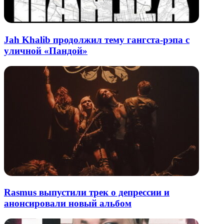
Jah Khalib продолжил тему гангста-рэпа с
уличной «Пандой»
Rasmus выпустили трек о депрессии и
анонсировали новый альбом