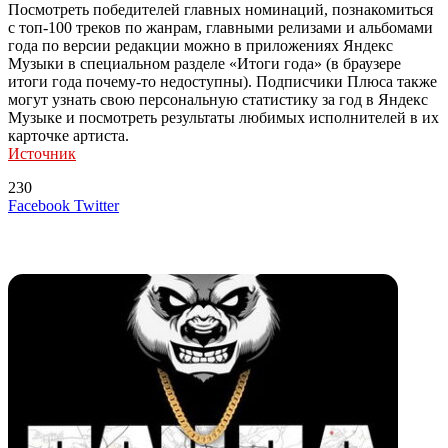
Посмотреть победителей главных номинаций, познакомиться
с топ-100 треков по жанрам, главными релизами и альбомами
года по версии редакции можно в приложениях Яндекс
Музыки в специальном разделе «Итоги года» (в браузере
итоги года почему-то недоступны). Подписчики Плюса также
могут узнать свою персональную статистику за год в Яндекс
Музыке и посмотреть результаты любимых исполнителей в их
карточке артиста.
Источник
230
LinkedIn
Tumblr
Reddit
Вконтакте
Одноклассники
Skype
Messenger
Messenger
WhatsApp
Telegram
Viber
Line
Поделиться
Печатать
Facebook
Twitter
через
электронную
Похожие радио
почту