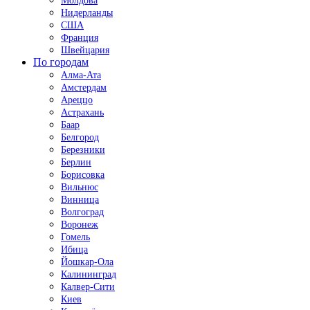
Молдова
Нидерланды
США
Франция
Швейцария
По городам
Алма-Ата
Амстердам
Ареццо
Астрахань
Баар
Белгород
Березники
Берлин
Борисовка
Вильнюс
Винница
Волгоград
Воронеж
Гомель
Ибица
Йошкар-Ола
Калининград
Калвер-Сити
Киев