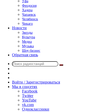
Уфа
Феодосия
Хадера
Чапаевск
Челябинск
Чикаго
Новости
Звезды
Культура
Медиа
Музыка
Шоу-бизнес
Обратная связь
Поиск
Switch
радиостанций
skin
Sidebar
Случайное
радио
Войти / Зарегистрироваться
Мы в соцсетях
Facebook
Twitter
YouTube
vk.com
Одноклассники