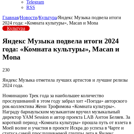
Telegram
RSS
Главная
/
Новости
/
Культура
/
Яндекс Музыка подвела итоги
2024 года: «Комната культуры», Macan и Mona
Культура
Яндекс Музыка подвела итоги 2024
года: «Комната культуры», Macan и
Mona
230
Яндекс Музыка отметила лучших артистов и лучшие релизы
2024 года.
Номинацию Трек года за наибольшее количество
прослушиваний в этом году забрал хит «Поезда» авторского
рок-коллектива Жени Трофимова «Комната культуры».
Награду барнаульским музыкантам вручил музыкальный
директор YAM Session и автор проекта LAB Антон Беляев. За
короткий период «Комната культуры» прошла путь от взлета в
Моей волне и участия в проекте Искра до успеха в Чарте и
статуса самой прослушиваемой группы лета в Яндекс