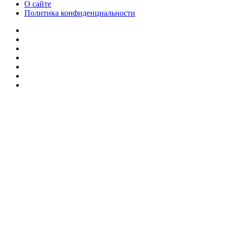
О сайте
Политика конфиденциальности
Facebook
Twitter
YouTube
vk.com
Одноклассники
Telegram
RSS
Кнопка
«Наверх»