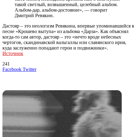
такой светлый, возвышенный, целебный альбом.
Альбом-дар, альбом-достояние», — говорит
Дмитрий Ревякин.
Дастояр – это неологизм Ревякина, впервые упоминавшийся в
песне «Крошево вытупа» из альбома «Дарза». Как объяснял
когда-то сам автор, дастояр – это «нечто вроде небесных
чертогов, скандинавской вальгаллы или славянского ирия,
куда заслуженно попадают герои и подвижники».
Источник
241
LinkedIn
Tumblr
Reddit
Вконтакте
Одноклассники
Skype
Messenger
Messenger
WhatsApp
Telegram
Viber
Line
Поделиться
Печатать
Facebook
Twitter
через
электронную
Похожие радио
почту