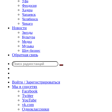
Уфа
Феодосия
Хадера
Чапаевск
Челябинск
Чикаго
Новости
Звезды
Культура
Медиа
Музыка
Шоу-бизнес
Обратная связь
Поиск
Switch
радиостанций
skin
Sidebar
Случайное
радио
Войти / Зарегистрироваться
Мы в соцсетях
Facebook
Twitter
YouTube
vk.com
Одноклассники