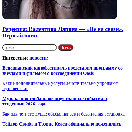
Рецензия: Валентина Ляпина — «Не на связи».
Первый блин
Найти:
Интересные
новости
:
Венецианский кинофестиваль представил программу со
звёздами и фильмом о воссоединении Oasis
Какие дополнительные услуги действительно упрощают
путешествие
Музыка как глобальное шоу: главные события и
тенденции 2026 года
Бак для летнего душа: объём, нагрев и безопасная установка
Тейлор Свифт и Трэвис Келси официально поженились