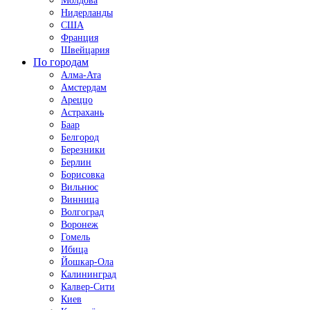
Молдова
Нидерланды
США
Франция
Швейцария
По городам
Алма-Ата
Амстердам
Ареццо
Астрахань
Баар
Белгород
Березники
Берлин
Борисовка
Вильнюс
Винница
Волгоград
Воронеж
Гомель
Ибица
Йошкар-Ола
Калининград
Калвер-Сити
Киев