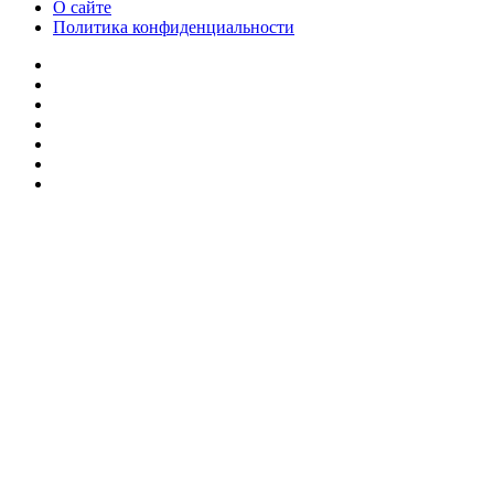
О сайте
Политика конфиденциальности
Facebook
Twitter
YouTube
vk.com
Одноклассники
Telegram
RSS
Кнопка
«Наверх»