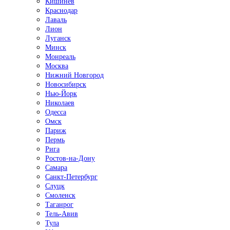
Кишинёв
Краснодар
Лаваль
Лион
Луганск
Минск
Монреаль
Москва
Нижний Новгород
Новосибирск
Нью-Йорк
Николаев
Одесса
Омск
Париж
Пермь
Рига
Ростов-на-Дону
Самара
Санкт-Петербург
Слуцк
Смоленск
Таганрог
Тель-Авив
Тула