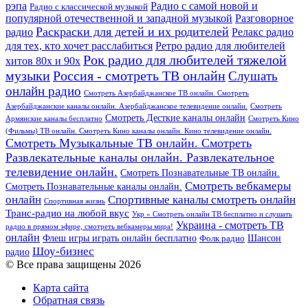
рэпа
Радио с самой новой и
Радио с классической музыкой
популярной отечественной и западной музыкой
Разговорное
Раскраски для детей и их родителей
Релакс радио
радио
для тех, кто хочет расслабиться
Ретро радио для любителей
Рок радио для любителей тяжелой
хитов 80х и 90х
Россия - смотреть ТВ онлайн
музыки
Слушать
онлайн радио
Смотреть Азербайджанское ТВ онлайн. Смотреть
Азербайджанские каналы онлайн. Азербайджанское телевидение онлайн.
Смотреть
Смотреть Десткие каналы онлайн
Армянские каналы бесплатно
Смотреть Кино
(Фильмы) ТВ онлайн. Смотреть Кино каналы онлайн. Кино телевидение онлайн.
Смотреть Музыкальные ТВ онлайн. Смотреть
Развлекательные каналы онлайн. Развлекательное
телевидение онлайн.
Смотреть Познавательные ТВ онлайн.
Смотреть вебкамеры
Смотреть Познавательные каналы онлайн.
онлайн
Спортивные каналы смотреть онлайн
Спортивная жизнь
Транс-радио на любой вкус
Укр » Смотреть онлайн ТВ бесплатно и слушать
Украина - смотреть ТВ
радио в прямом эфире, смотреть вебкамеры мира!
онлайн
Шансон
Флеш игры играть онлайн бесплатно
Фолк радио
Шоу-бизнес
радио
© Все права защищены 2026
Карта сайта
Обратная связь