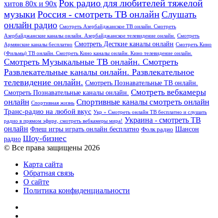
Рок радио для любителей тяжелой
хитов 80х и 90х
Россия - смотреть ТВ онлайн
музыки
Слушать
онлайн радио
Смотреть Азербайджанское ТВ онлайн. Смотреть
Азербайджанские каналы онлайн. Азербайджанское телевидение онлайн.
Смотреть
Смотреть Десткие каналы онлайн
Армянские каналы бесплатно
Смотреть Кино
(Фильмы) ТВ онлайн. Смотреть Кино каналы онлайн. Кино телевидение онлайн.
Смотреть Музыкальные ТВ онлайн. Смотреть
Развлекательные каналы онлайн. Развлекательное
телевидение онлайн.
Смотреть Познавательные ТВ онлайн.
Смотреть вебкамеры
Смотреть Познавательные каналы онлайн.
онлайн
Спортивные каналы смотреть онлайн
Спортивная жизнь
Транс-радио на любой вкус
Укр » Смотреть онлайн ТВ бесплатно и слушать
Украина - смотреть ТВ
радио в прямом эфире, смотреть вебкамеры мира!
онлайн
Шансон
Флеш игры играть онлайн бесплатно
Фолк радио
Шоу-бизнес
радио
© Все права защищены 2026
Карта сайта
Обратная связь
О сайте
Политика конфиденциальности
Facebook
Twitter