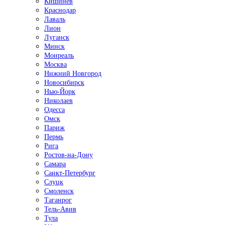
Кишинёв
Краснодар
Лаваль
Лион
Луганск
Минск
Монреаль
Москва
Нижний Новгород
Новосибирск
Нью-Йорк
Николаев
Одесса
Омск
Париж
Пермь
Рига
Ростов-на-Дону
Самара
Санкт-Петербург
Слуцк
Смоленск
Таганрог
Тель-Авив
Тула