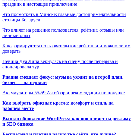
праздник в настоящее приключение
Что посмотреть в Минске: главные достопримечательности
столицы Беларуси
Что влияет на решение пользователя: рейтинг, отзывы или
личный опыт
Как формируются пользовательские рейтинги и можно ли им
доверять
Певица Дуа Липа вернулась на сцену после перерыва и
анонсировала тур
Рианна смещает фокус: музыка уходит на второй план,
бизнес — на первый
Аккумуляторы 55-59 Ач обзор и рекомендации по покупке
Как выбрать офисные кресла: комфорт и стиль на
рабочем месте
Вышло обновление WordPress: как оно влияет на рекламу
и SEO бизнеса
Бесплатная и платная раскрутка сайта, что лучше?