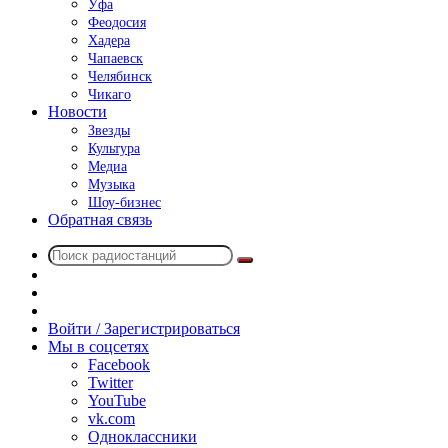
Уфа
Феодосия
Хадера
Чапаевск
Челябинск
Чикаго
Новости
Звезды
Культура
Медиа
Музыка
Шоу-бизнес
Обратная связь
Поиск
Switch
радиостанций
skin
Sidebar
Случайное
радио
Войти / Зарегистрироваться
Мы в соцсетях
Facebook
Twitter
YouTube
vk.com
Одноклассники