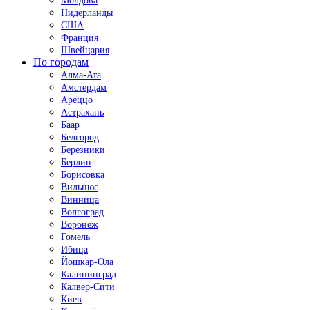
Молдова
Нидерланды
США
Франция
Швейцария
По городам
Алма-Ата
Амстердам
Ареццо
Астрахань
Баар
Белгород
Березники
Берлин
Борисовка
Вильнюс
Винница
Волгоград
Воронеж
Гомель
Ибица
Йошкар-Ола
Калининград
Калвер-Сити
Киев