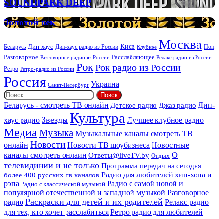
SOUNDPARK
SOUNDPARK DEEP
ритуальных
DEEP
услуг
Золотой
Золотой век
век
Москва
Киев
Дип-хаус
Беларусь
Дип-хаус радио из России
Клубное
Поп
Расслабляющее
Разговорное
Разговорное радио из России
Релакс радио из России
Рок
Рок радио из России
Ретро
Ретро-радио из России
Россия
Украина
Санкт-Петербург
Найти:
Дип-
Беларусь - смотреть ТВ онлайн
Джаз радио
Детское радио
Культура
Звезды
хаус радио
Лучшее клубное радио
Медиа
Музыка
Музыкальные каналы смотреть ТВ
Новости
онлайн
Новости ТВ шоубизнеса
Новостные
О
каналы смотреть онлайн
Ответы@liveTV.by
Отдых
телевидинии и не только
Программа передач на сегодня
более 400 русских тв каналов
Радио для любителей хип-хопа и
рэпа
Радио с самой новой и
Радио с классической музыкой
популярной отечественной и западной музыкой
Разговорное
Раскраски для детей и их родителей
Релакс радио
радио
для тех, кто хочет расслабиться
Ретро радио для любителей