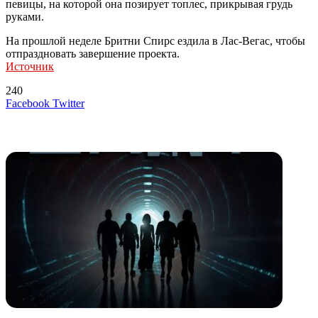
певицы, на которой она позирует топлес, прикрывая грудь
руками.
На прошлой неделе Бритни Спирс ездила в Лас-Вегас, чтобы
отпраздновать завершение проекта.
Источник
240
LinkedIn
Tumblr
Reddit
Вконтакте
Одноклассники
Skype
Messenger
Messenger
WhatsApp
Telegram
Viber
Line
Поделиться
Печатать
Facebook
Twitter
через
электронную
Похожие радио
почту