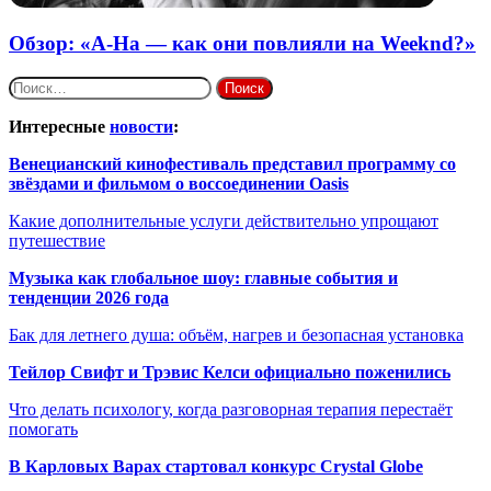
Обзор: «A-Ha — как они повлияли на Weeknd?»
Найти:
Интересные
новости
:
Венецианский кинофестиваль представил программу со
звёздами и фильмом о воссоединении Oasis
Какие дополнительные услуги действительно упрощают
путешествие
Музыка как глобальное шоу: главные события и
тенденции 2026 года
Бак для летнего душа: объём, нагрев и безопасная установка
Тейлор Свифт и Трэвис Келси официально поженились
Что делать психологу, когда разговорная терапия перестаёт
помогать
В Карловых Варах стартовал конкурс Crystal Globe