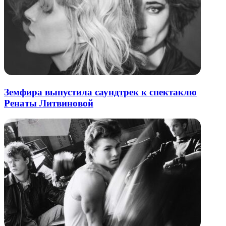
Земфира выпустила саундтрек к спектаклю
Ренаты Литвиновой