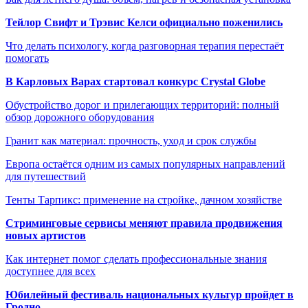
Тейлор Свифт и Трэвис Келси официально поженились
Что делать психологу, когда разговорная терапия перестаёт
помогать
В Карловых Варах стартовал конкурс Crystal Globe
Обустройство дорог и прилегающих территорий: полный
обзор дорожного оборудования
Гранит как материал: прочность, уход и срок службы
Европа остаётся одним из самых популярных направлений
для путешествий
Тенты Тарпикс: применение на стройке, дачном хозяйстве
Стриминговые сервисы меняют правила продвижения
новых артистов
Как интернет помог сделать профессиональные знания
доступнее для всех
Юбилейный фестиваль национальных культур пройдет в
Гродно