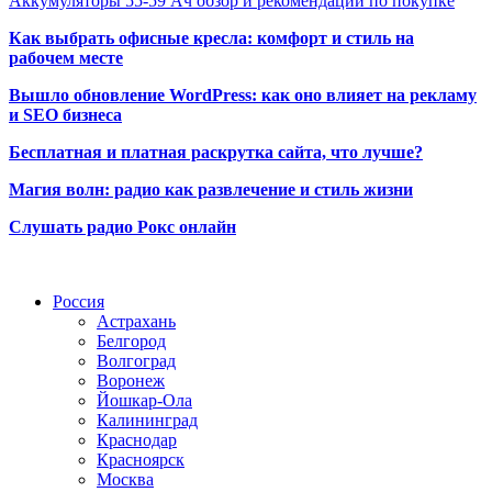
Аккумуляторы 55-59 Ач обзор и рекомендации по покупке
Как выбрать офисные кресла: комфорт и стиль на
рабочем месте
Вышло обновление WordPress: как оно влияет на рекламу
и SEO бизнеса
Бесплатная и платная раскрутка сайта, что лучше?
Магия волн: радио как развлечение и стиль жизни
Слушать радио Рокс онлайн
Радио по странам
Россия
Астрахань
Белгород
Волгоград
Воронеж
Йошкар-Ола
Калининград
Краснодар
Красноярск
Москва