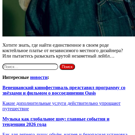
Хотите знать, где найти единственное в своем роде
коктейльное платье от независимого местного дизайнера?
Или пытаетесь разыскать крутой незаметный лейбл…
Найти:
Интересные
новости
:
Венецианский кинофестиваль представил программу со
звёздами и фильмом о воссоединении Oasis
Какие дополнительные услуги действительно упрощают
путешествие
Музыка как глобальное шоу: главные события и
тенденции 2026 года
Бак для летнего душа: объём, нагрев и безопасная установка