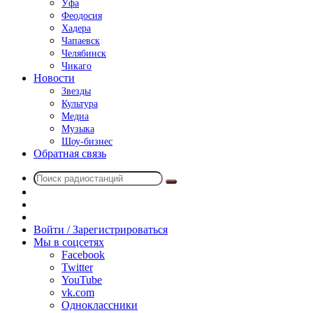
Уфа
Феодосия
Хадера
Чапаевск
Челябинск
Чикаго
Новости
Звезды
Культура
Медиа
Музыка
Шоу-бизнес
Обратная связь
Поиск
Switch
радиостанций
skin
Sidebar
Случайное
радио
Войти / Зарегистрироваться
Мы в соцсетях
Facebook
Twitter
YouTube
vk.com
Одноклассники