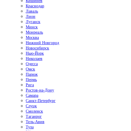
Кишинёв
Краснодар
Лаваль
Лион
Луганск
Минск
Монреаль
Москва
Нижний Новгород
Новосибирск
Нью-Йорк
Николаев
Одесса
Омск
Париж
Пермь
Рига
Ростов-на-Дону
Самара
Санкт-Петербург
Слуцк
Смоленск
Таганрог
Тель-Авив
Тула