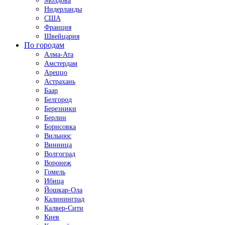
Молдова
Нидерланды
США
Франция
Швейцария
По городам
Алма-Ата
Амстердам
Ареццо
Астрахань
Баар
Белгород
Березники
Берлин
Борисовка
Вильнюс
Винница
Волгоград
Воронеж
Гомель
Ибица
Йошкар-Ола
Калининград
Калвер-Сити
Киев