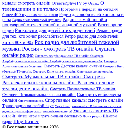
О
каналы смотреть онлайн
Ответы@liveTV.by
Отдых
телевидинии и не только
Программа передач на сегодня
более 400 русских тв каналов
Радио для любителей хип-хопа и
рэпа
Радио с самой новой и
Радио с классической музыкой
популярной отечественной и западной музыкой
Разговорное
Раскраски для детей и их родителей
Релакс радио
радио
для тех, кто хочет расслабиться
Ретро радио для любителей
Рок радио для любителей тяжелой
хитов 80х и 90х
Россия - смотреть ТВ онлайн
музыки
Слушать
онлайн радио
Смотреть Азербайджанское ТВ онлайн. Смотреть
Азербайджанские каналы онлайн. Азербайджанское телевидение онлайн.
Смотреть
Смотреть Десткие каналы онлайн
Армянские каналы бесплатно
Смотреть Кино
(Фильмы) ТВ онлайн. Смотреть Кино каналы онлайн. Кино телевидение онлайн.
Смотреть Музыкальные ТВ онлайн. Смотреть
Развлекательные каналы онлайн. Развлекательное
телевидение онлайн.
Смотреть Познавательные ТВ онлайн.
Смотреть вебкамеры
Смотреть Познавательные каналы онлайн.
онлайн
Спортивные каналы смотреть онлайн
Спортивная жизнь
Транс-радио на любой вкус
Укр » Смотреть онлайн ТВ бесплатно и слушать
Украина - смотреть ТВ
радио в прямом эфире, смотреть вебкамеры мира!
онлайн
Шансон
Флеш игры играть онлайн бесплатно
Фолк радио
Шоу-бизнес
радио
© Все права защищены 2026