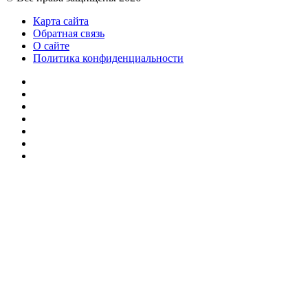
Карта сайта
Обратная связь
О сайте
Политика конфиденциальности
Facebook
Twitter
YouTube
vk.com
Одноклассники
Telegram
RSS
Кнопка
«Наверх»