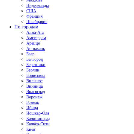
Молдова
Нидерланды
США
Франция
Швейцария
По городам
Алма-Ата
Амстердам
Ареццо
Астрахань
Баар
Белгород
Березники
Берлин
Борисовка
Вильнюс
Винница
Волгоград
Воронеж
Гомель
Ибица
Йошкар-Ола
Калининград
Калвер-Сити
Киев