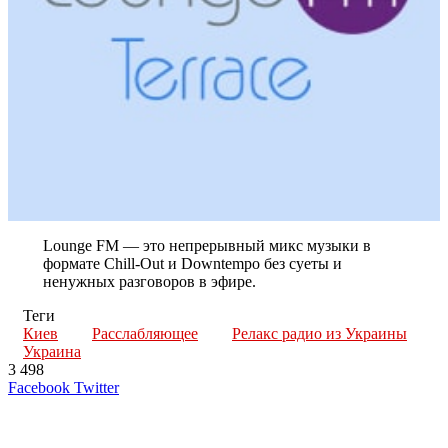
Lounge FM — это непрерывный микс музыки в
формате Chill-Out и Downtempo без суеты и
ненужных разговоров в эфире.
Теги
Киев
Расслабляющее
Релакс радио из Украины
Украина
3 498
LinkedIn
Tumblr
Reddit
Вконтакте
Одноклассники
Skype
Messenger
Messenger
WhatsApp
Telegram
Viber
Line
Поделиться
Печатать
Facebook
Twitter
через
электронную
Похожие радио
почту