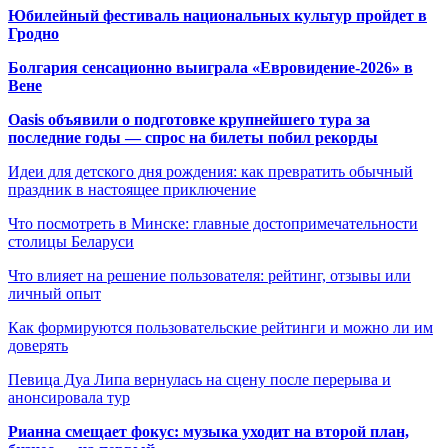
Юбилейный фестиваль национальных культур пройдет в
Гродно
Болгария сенсационно выиграла «Евровидение-2026» в
Вене
Oasis объявили о подготовке крупнейшего тура за
последние годы — спрос на билеты побил рекорды
Идеи для детского дня рождения: как превратить обычный
праздник в настоящее приключение
Что посмотреть в Минске: главные достопримечательности
столицы Беларуси
Что влияет на решение пользователя: рейтинг, отзывы или
личный опыт
Как формируются пользовательские рейтинги и можно ли им
доверять
Певица Дуа Липа вернулась на сцену после перерыва и
анонсировала тур
Рианна смещает фокус: музыка уходит на второй план,