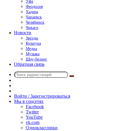
Уфа
Феодосия
Хадера
Чапаевск
Челябинск
Чикаго
Новости
Звезды
Культура
Медиа
Музыка
Шоу-бизнес
Обратная связь
Поиск
Switch
радиостанций
skin
Sidebar
Случайное
радио
Войти / Зарегистрироваться
Мы в соцсетях
Facebook
Twitter
YouTube
vk.com
Одноклассники