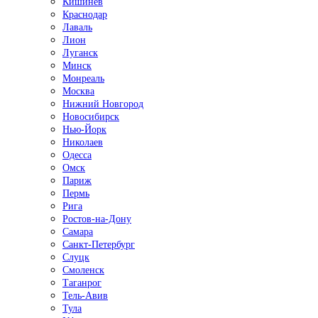
Кишинёв
Краснодар
Лаваль
Лион
Луганск
Минск
Монреаль
Москва
Нижний Новгород
Новосибирск
Нью-Йорк
Николаев
Одесса
Омск
Париж
Пермь
Рига
Ростов-на-Дону
Самара
Санкт-Петербург
Слуцк
Смоленск
Таганрог
Тель-Авив
Тула