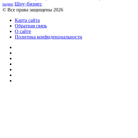
Шоу-бизнес
радио
© Все права защищены 2026
Карта сайта
Обратная связь
О сайте
Политика конфиденциальности
Facebook
Twitter
YouTube
vk.com
Одноклассники
Telegram
RSS
Кнопка
«Наверх»