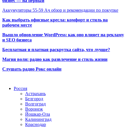
бизнес — на первый
Аккумуляторы 55-59 Ач обзор и рекомендации по покупке
Как выбрать офисные кресла: комфорт и стиль на
рабочем месте
Вышло обновление WordPress: как оно влияет на рекламу
и SEO бизнеса
Бесплатная и платная раскрутка сайта, что лучше?
Магия волн: радио как развлечение и стиль жизни
Слушать радио Рокс онлайн
Радио по странам
Россия
Астрахань
Белгород
Волгоград
Воронеж
Йошкар-Ола
Калининград
Краснодар