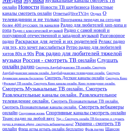
Музыка
Музыкальные каналы смотреть ТВ
Новости
онлайн
Новости ТВ шоубизнеса
Новостные
О
каналы смотреть онлайн
Ответы@liveTV.by
Отдых
телевидинии и не только
Программа передач на сегодня
более 400 русских тв каналов
Радио для любителей хип-хопа и
рэпа
Радио с самой новой и
Радио с классической музыкой
популярной отечественной и западной музыкой
Разговорное
Раскраски для детей и их родителей
Релакс радио
радио
для тех, кто хочет расслабиться
Ретро радио для любителей
Рок радио для любителей тяжелой
хитов 80х и 90х
Россия - смотреть ТВ онлайн
музыки
Слушать
онлайн радио
Смотреть Азербайджанское ТВ онлайн. Смотреть
Азербайджанские каналы онлайн. Азербайджанское телевидение онлайн.
Смотреть
Смотреть Десткие каналы онлайн
Армянские каналы бесплатно
Смотреть Кино
(Фильмы) ТВ онлайн. Смотреть Кино каналы онлайн. Кино телевидение онлайн.
Смотреть Музыкальные ТВ онлайн. Смотреть
Развлекательные каналы онлайн. Развлекательное
телевидение онлайн.
Смотреть Познавательные ТВ онлайн.
Смотреть вебкамеры
Смотреть Познавательные каналы онлайн.
онлайн
Спортивные каналы смотреть онлайн
Спортивная жизнь
Транс-радио на любой вкус
Укр » Смотреть онлайн ТВ бесплатно и слушать
Украина - смотреть ТВ
радио в прямом эфире, смотреть вебкамеры мира!
онлайн
Шансон
Флеш игры играть онлайн бесплатно
Фолк радио