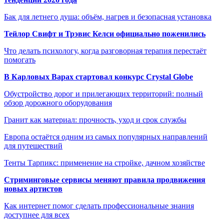
Бак для летнего душа: объём, нагрев и безопасная установка
Тейлор Свифт и Трэвис Келси официально поженились
Что делать психологу, когда разговорная терапия перестаёт
помогать
В Карловых Варах стартовал конкурс Crystal Globe
Обустройство дорог и прилегающих территорий: полный
обзор дорожного оборудования
Гранит как материал: прочность, уход и срок службы
Европа остаётся одним из самых популярных направлений
для путешествий
Тенты Тарпикс: применение на стройке, дачном хозяйстве
Стриминговые сервисы меняют правила продвижения
новых артистов
Как интернет помог сделать профессиональные знания
доступнее для всех