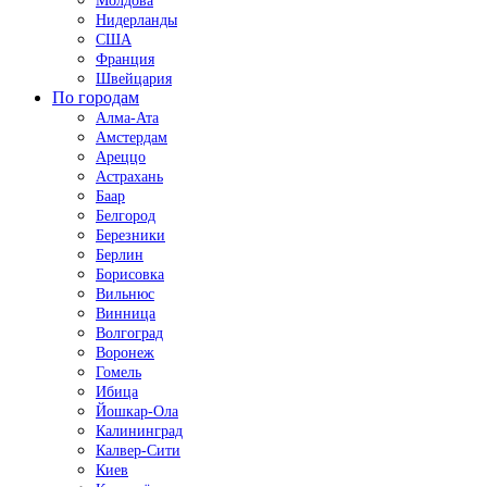
Молдова
Нидерланды
США
Франция
Швейцария
По городам
Алма-Ата
Амстердам
Ареццо
Астрахань
Баар
Белгород
Березники
Берлин
Борисовка
Вильнюс
Винница
Волгоград
Воронеж
Гомель
Ибица
Йошкар-Ола
Калининград
Калвер-Сити
Киев