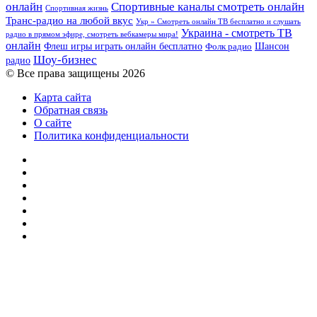
онлайн
Спортивные каналы смотреть онлайн
Спортивная жизнь
Транс-радио на любой вкус
Укр » Смотреть онлайн ТВ бесплатно и слушать
Украина - смотреть ТВ
радио в прямом эфире, смотреть вебкамеры мира!
онлайн
Шансон
Флеш игры играть онлайн бесплатно
Фолк радио
Шоу-бизнес
радио
© Все права защищены 2026
Карта сайта
Обратная связь
О сайте
Политика конфиденциальности
Facebook
Twitter
YouTube
vk.com
Одноклассники
Telegram
RSS
Кнопка
«Наверх»