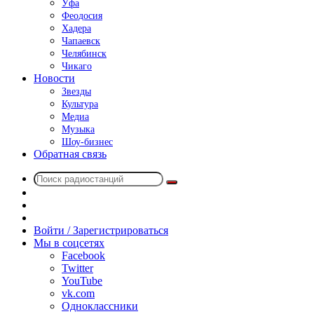
Уфа
Феодосия
Хадера
Чапаевск
Челябинск
Чикаго
Новости
Звезды
Культура
Медиа
Музыка
Шоу-бизнес
Обратная связь
Поиск
Switch
радиостанций
skin
Sidebar
Случайное
радио
Войти / Зарегистрироваться
Мы в соцсетях
Facebook
Twitter
YouTube
vk.com
Одноклассники