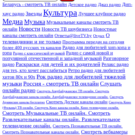
Дип-
Беларусь - смотреть ТВ онлайн
Джаз радио
Детское радио
Культура
Звезды
хаус радио
Лучшее клубное радио
Медиа
Музыка
Музыкальные каналы смотреть ТВ
Новости
онлайн
Новости ТВ шоубизнеса
Новостные
О
каналы смотреть онлайн
Ответы@liveTV.by
Отдых
телевидинии и не только
Программа передач на сегодня
более 400 русских тв каналов
Радио для любителей хип-хопа и
рэпа
Радио с самой новой и
Радио с классической музыкой
популярной отечественной и западной музыкой
Разговорное
Раскраски для детей и их родителей
Релакс радио
радио
для тех, кто хочет расслабиться
Ретро радио для любителей
Рок радио для любителей тяжелой
хитов 80х и 90х
Россия - смотреть ТВ онлайн
музыки
Слушать
онлайн радио
Смотреть Азербайджанское ТВ онлайн. Смотреть
Азербайджанские каналы онлайн. Азербайджанское телевидение онлайн.
Смотреть
Смотреть Десткие каналы онлайн
Армянские каналы бесплатно
Смотреть Кино
(Фильмы) ТВ онлайн. Смотреть Кино каналы онлайн. Кино телевидение онлайн.
Смотреть Музыкальные ТВ онлайн. Смотреть
Развлекательные каналы онлайн. Развлекательное
телевидение онлайн.
Смотреть Познавательные ТВ онлайн.
Смотреть вебкамеры
Смотреть Познавательные каналы онлайн.