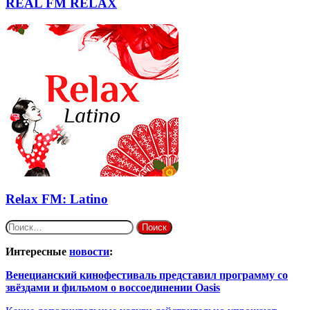
REAL FM RELAX
Relax FM: Latino
Найти:
Интересные
новости
:
Венецианский кинофестиваль представил программу со
звёздами и фильмом о воссоединении Oasis