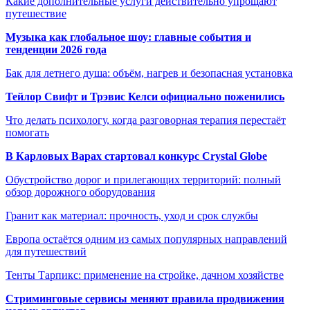
Какие дополнительные услуги действительно упрощают
путешествие
Музыка как глобальное шоу: главные события и
тенденции 2026 года
Бак для летнего душа: объём, нагрев и безопасная установка
Тейлор Свифт и Трэвис Келси официально поженились
Что делать психологу, когда разговорная терапия перестаёт
помогать
В Карловых Варах стартовал конкурс Crystal Globe
Обустройство дорог и прилегающих территорий: полный
обзор дорожного оборудования
Гранит как материал: прочность, уход и срок службы
Европа остаётся одним из самых популярных направлений
для путешествий
Тенты Тарпикс: применение на стройке, дачном хозяйстве
Стриминговые сервисы меняют правила продвижения