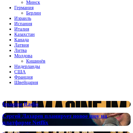
Минск
Германия
Берлин
Израиль
Испания
Италия
Казахстан
Канада
Латвия
Литва
Молдова
Кишинёв
Нидерланды
США
Франция
Швейцария
Популярные радиостанции
Imagine
Imagine Radio
Radio
Сергей
Сергей Лазарев планирует новое шоу на
Лазарев
платформе Netflix
планирует
новое