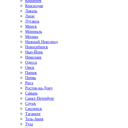
Кишинёв
Краснодар
Лаваль
Лион
Луганск
Минск
Монреаль
Москва
Нижний Новгород
Новосибирск
Нью-Йорк
Николаев
Одесса
Омск
Париж
Пермь
Рига
Ростов-на-Дону
Самара
Санкт-Петербург
Слуцк
Смоленск
Таганрог
Тель-Авив
Тула