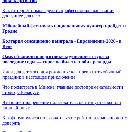
новых артистов
Как интернет помог сделать профессиональные знания
доступнее для всех
Юбилейный фестиваль национальных культур пройдет в
Гродно
Болгария сенсационно выиграла «Евровидение-2026» в
Вене
Oasis объявили о подготовке крупнейшего тура за
последние годы — спрос на билеты побил рекорды
Идеи для детского дня рождения: как превратить обычный
праздник в настоящее приключение
Что посмотреть в Минске: главные достопримечательности
столицы Беларуси
Что влияет на решение пользователя: рейтинг, отзывы или
личный опыт
Как формируются пользовательские рейтинги и можно ли им
доверять