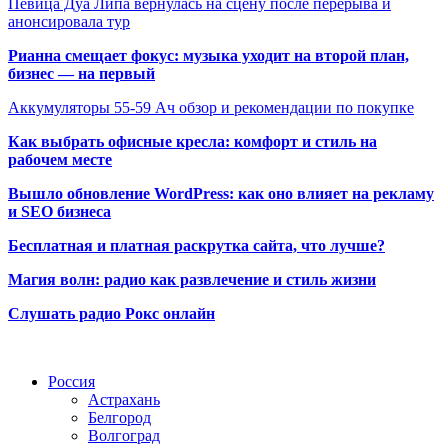
Певица Дуа Липа вернулась на сцену после перерыва и
анонсировала тур
Рианна смещает фокус: музыка уходит на второй план,
бизнес — на первый
Аккумуляторы 55-59 Ач обзор и рекомендации по покупке
Как выбрать офисные кресла: комфорт и стиль на
рабочем месте
Вышло обновление WordPress: как оно влияет на рекламу
и SEO бизнеса
Бесплатная и платная раскрутка сайта, что лучше?
Магия волн: радио как развлечение и стиль жизни
Слушать радио Рокс онлайн
Радио по странам
Россия
Астрахань
Белгород
Волгоград