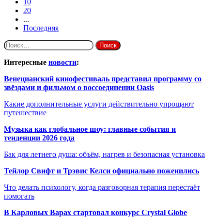
10
20
...
Последняя
Найти:
Интересные
новости
:
Венецианский кинофестиваль представил программу со
звёздами и фильмом о воссоединении Oasis
Какие дополнительные услуги действительно упрощают
путешествие
Музыка как глобальное шоу: главные события и
тенденции 2026 года
Бак для летнего душа: объём, нагрев и безопасная установка
Тейлор Свифт и Трэвис Келси официально поженились
Что делать психологу, когда разговорная терапия перестаёт
помогать
В Карловых Варах стартовал конкурс Crystal Globe