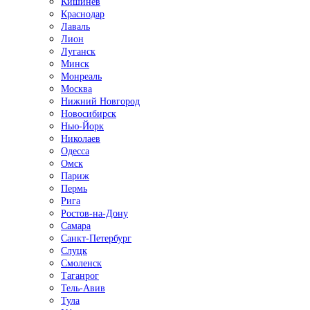
Кишинёв
Краснодар
Лаваль
Лион
Луганск
Минск
Монреаль
Москва
Нижний Новгород
Новосибирск
Нью-Йорк
Николаев
Одесса
Омск
Париж
Пермь
Рига
Ростов-на-Дону
Самара
Санкт-Петербург
Слуцк
Смоленск
Таганрог
Тель-Авив
Тула