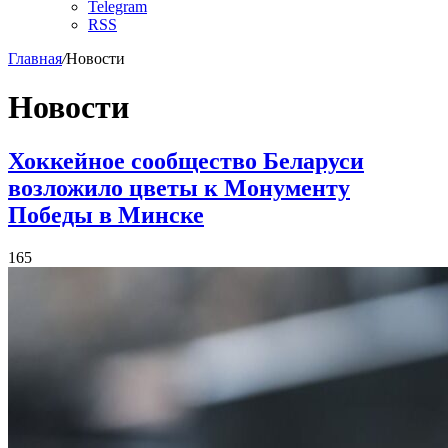
Telegram
RSS
Главная
/
Новости
Новости
Хоккейное сообщество Беларуси
возложило цветы к Монументу
Победы в Минске
165