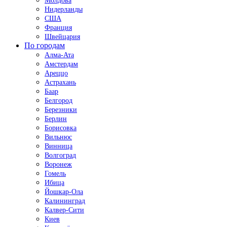
Молдова
Нидерланды
США
Франция
Швейцария
По городам
Алма-Ата
Амстердам
Ареццо
Астрахань
Баар
Белгород
Березники
Берлин
Борисовка
Вильнюс
Винница
Волгоград
Воронеж
Гомель
Ибица
Йошкар-Ола
Калининград
Калвер-Сити
Киев