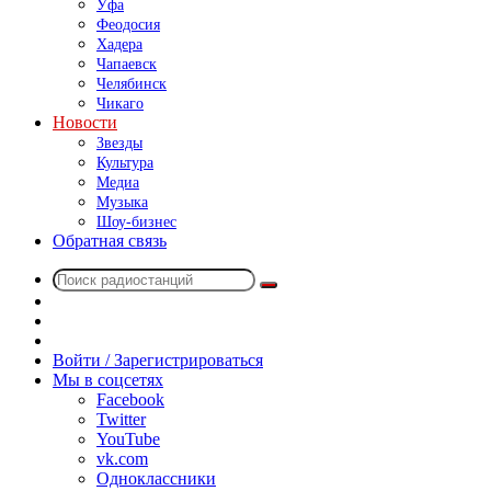
Уфа
Феодосия
Хадера
Чапаевск
Челябинск
Чикаго
Новости
Звезды
Культура
Медиа
Музыка
Шоу-бизнес
Обратная связь
Поиск
Switch
радиостанций
skin
Sidebar
Случайное
радио
Войти / Зарегистрироваться
Мы в соцсетях
Facebook
Twitter
YouTube
vk.com
Одноклассники