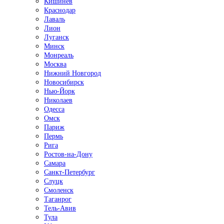
Кишинёв
Краснодар
Лаваль
Лион
Луганск
Минск
Монреаль
Москва
Нижний Новгород
Новосибирск
Нью-Йорк
Николаев
Одесса
Омск
Париж
Пермь
Рига
Ростов-на-Дону
Самара
Санкт-Петербург
Слуцк
Смоленск
Таганрог
Тель-Авив
Тула