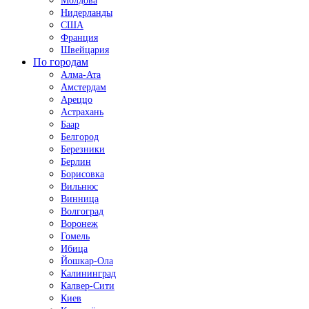
Молдова
Нидерланды
США
Франция
Швейцария
По городам
Алма-Ата
Амстердам
Ареццо
Астрахань
Баар
Белгород
Березники
Берлин
Борисовка
Вильнюс
Винница
Волгоград
Воронеж
Гомель
Ибица
Йошкар-Ола
Калининград
Калвер-Сити
Киев