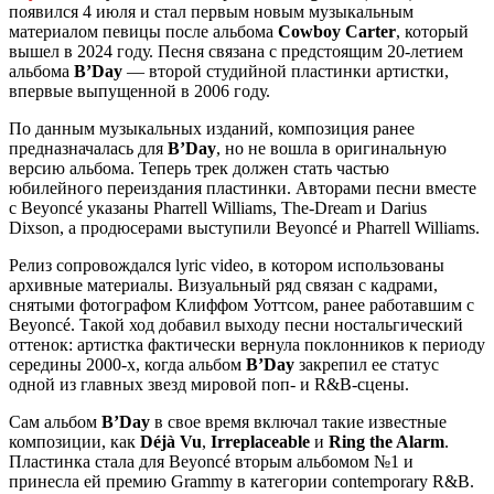
появился 4 июля и стал первым новым музыкальным
материалом певицы после альбома
Cowboy Carter
, который
вышел в 2024 году. Песня связана с предстоящим 20-летием
альбома
B’Day
— второй студийной пластинки артистки,
впервые выпущенной в 2006 году.
По данным музыкальных изданий, композиция ранее
предназначалась для
B’Day
, но не вошла в оригинальную
версию альбома. Теперь трек должен стать частью
юбилейного переиздания пластинки. Авторами песни вместе
с Beyoncé указаны Pharrell Williams, The-Dream и Darius
Dixson, а продюсерами выступили Beyoncé и Pharrell Williams.
Релиз сопровождался lyric video, в котором использованы
архивные материалы. Визуальный ряд связан с кадрами,
снятыми фотографом Клиффом Уоттсом, ранее работавшим с
Beyoncé. Такой ход добавил выходу песни ностальгический
оттенок: артистка фактически вернула поклонников к периоду
середины 2000-х, когда альбом
B’Day
закрепил ее статус
одной из главных звезд мировой поп- и R&B-сцены.
Сам альбом
B’Day
в свое время включал такие известные
композиции, как
Déjà Vu
,
Irreplaceable
и
Ring the Alarm
.
Пластинка стала для Beyoncé вторым альбомом №1 и
принесла ей премию Grammy в категории contemporary R&B.