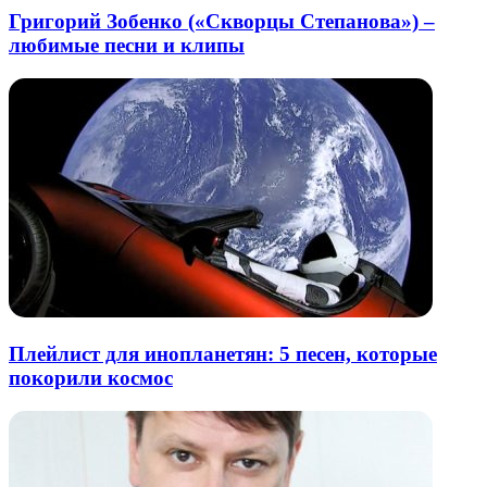
Григорий Зобенко («Скворцы Степанова») –
любимые песни и клипы
Плейлист для инопланетян: 5 песен, которые
покорили космос