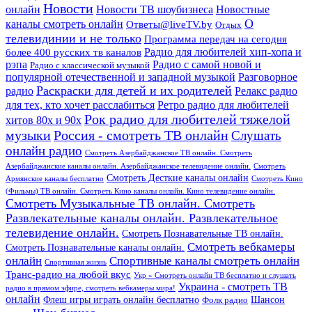
Новости
онлайн
Новости ТВ шоубизнеса
Новостные
О
каналы смотреть онлайн
Ответы@liveTV.by
Отдых
телевидинии и не только
Программа передач на сегодня
более 400 русских тв каналов
Радио для любителей хип-хопа и
рэпа
Радио с самой новой и
Радио с классической музыкой
популярной отечественной и западной музыкой
Разговорное
Раскраски для детей и их родителей
Релакс радио
радио
для тех, кто хочет расслабиться
Ретро радио для любителей
Рок радио для любителей тяжелой
хитов 80х и 90х
Россия - смотреть ТВ онлайн
музыки
Слушать
онлайн радио
Смотреть Азербайджанское ТВ онлайн. Смотреть
Азербайджанские каналы онлайн. Азербайджанское телевидение онлайн.
Смотреть
Смотреть Десткие каналы онлайн
Армянские каналы бесплатно
Смотреть Кино
(Фильмы) ТВ онлайн. Смотреть Кино каналы онлайн. Кино телевидение онлайн.
Смотреть Музыкальные ТВ онлайн. Смотреть
Развлекательные каналы онлайн. Развлекательное
телевидение онлайн.
Смотреть Познавательные ТВ онлайн.
Смотреть вебкамеры
Смотреть Познавательные каналы онлайн.
онлайн
Спортивные каналы смотреть онлайн
Спортивная жизнь
Транс-радио на любой вкус
Укр » Смотреть онлайн ТВ бесплатно и слушать
Украина - смотреть ТВ
радио в прямом эфире, смотреть вебкамеры мира!
онлайн
Шансон
Флеш игры играть онлайн бесплатно
Фолк радио