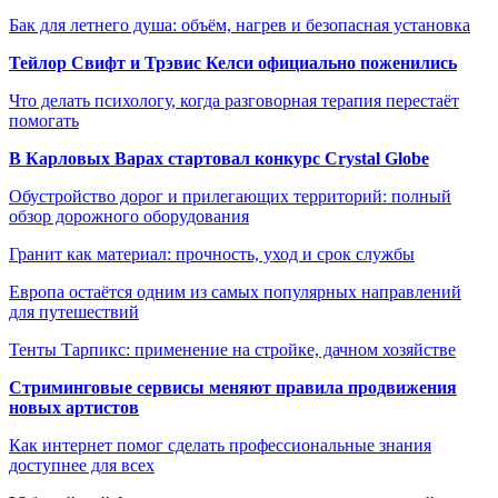
Бак для летнего душа: объём, нагрев и безопасная установка
Тейлор Свифт и Трэвис Келси официально поженились
Что делать психологу, когда разговорная терапия перестаёт
помогать
В Карловых Варах стартовал конкурс Crystal Globe
Обустройство дорог и прилегающих территорий: полный
обзор дорожного оборудования
Гранит как материал: прочность, уход и срок службы
Европа остаётся одним из самых популярных направлений
для путешествий
Тенты Тарпикс: применение на стройке, дачном хозяйстве
Стриминговые сервисы меняют правила продвижения
новых артистов
Как интернет помог сделать профессиональные знания
доступнее для всех