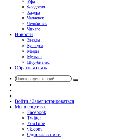
Уфа
Феодосия
Хадера
Чапаевск
Челябинск
Чикаго
Новости
Звезды
Культура
Медиа
Музыка
Шоу-бизнес
Обратная связь
Поиск
Switch
радиостанций
skin
Sidebar
Случайное
радио
Войти / Зарегистрироваться
Мы в соцсетях
Facebook
Twitter
YouTube
vk.com
Одноклассники