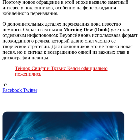
Поэтому новое обращение к этой эпохе вызвало заметный
интерес у поклонников, особенно на фоне ожидания
юбилейного переиздания.
О дополнительных деталях переиздания пока известно
немного. Однако сам выход
Morning Dew (Donk)
уже стал
отдельным инфоповодом: Beyoncé вновь использовала формат
неожиданного релиза, который давно стал частью ее
творческой стратегии. Для поклонников это не только новая
песня, но и сигнал к возвращению одной из важных глав в
дискографии певицы.
Тейлор Свифт и Трэвис Келси официально
поженились
57
LinkedIn
Tumblr
Reddit
Вконтакте
Одноклассники
Skype
Messenger
Messenger
WhatsApp
Telegram
Viber
Line
Поделиться
Печатать
Facebook
Twitter
через
электронную
Похожие радио
почту