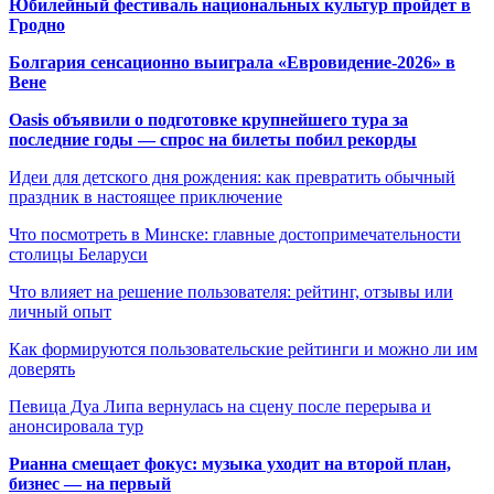
Юбилейный фестиваль национальных культур пройдет в
Гродно
Болгария сенсационно выиграла «Евровидение-2026» в
Вене
Oasis объявили о подготовке крупнейшего тура за
последние годы — спрос на билеты побил рекорды
Идеи для детского дня рождения: как превратить обычный
праздник в настоящее приключение
Что посмотреть в Минске: главные достопримечательности
столицы Беларуси
Что влияет на решение пользователя: рейтинг, отзывы или
личный опыт
Как формируются пользовательские рейтинги и можно ли им
доверять
Певица Дуа Липа вернулась на сцену после перерыва и
анонсировала тур
Рианна смещает фокус: музыка уходит на второй план,
бизнес — на первый