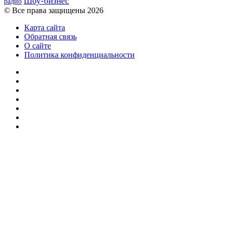
Шоу-бизнес
радио
© Все права защищены 2026
Карта сайта
Обратная связь
О сайте
Политика конфиденциальности
Facebook
Twitter
YouTube
vk.com
Одноклассники
Telegram
RSS
Кнопка
«Наверх»