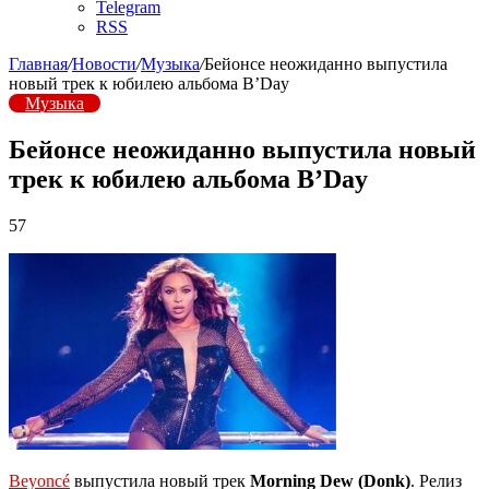
Telegram
RSS
Главная
/
Новости
/
Музыка
/
Бейонсе неожиданно выпустила
новый трек к юбилею альбома B’Day
Музыка
Бейонсе неожиданно выпустила новый
трек к юбилею альбома B’Day
57
Beyoncé
выпустила новый трек
Morning Dew (Donk)
. Релиз