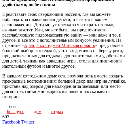
удобствами, но без толпы
Представьте себе: сверкающий бассейн, где вы можете
наблюдать за плавающими детьми, и все это в вашем
распоряжении. Дети могут плескаться и играть столько,
сколько захотят. Или, может быть, вы предпочитаете
расслабляющую гидромассажную ванну — или даже и то, и
другое, и все это с дополнительным бонусом уединения. На
странице «
Аренда коттеджей Минская область
» представлен
большой выбор коттеджей, уютных домиков на берегу реки,
предназначенных для отдыха с дополнительными удобствами
для детей, такими как аркадные игры, столы для пинг-понга,
настольный футбол и многое другое.
В каждом коттеджном доме есть возможность вместе создать
прекрасные воспоминания: большой двор для игр на лужайке,
пристань над озером для наблюдения за звездами или место
для костра, где можно жарить шашлык и рассказывать
истории.
Теги
Беларусь
дом
отдых
607
LinkedIn
Tumblr
Reddit
Вконтакте
Одноклассники
Skype
Messenger
Messenger
WhatsApp
Telegram
Viber
Line
Поделиться
Печатать
Facebook
Twitter
через