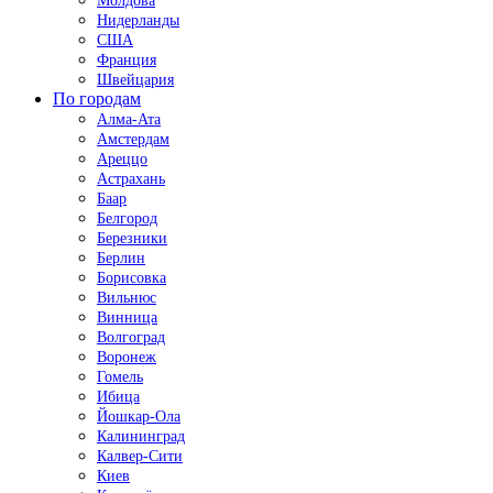
Молдова
Нидерланды
США
Франция
Швейцария
По городам
Алма-Ата
Амстердам
Ареццо
Астрахань
Баар
Белгород
Березники
Берлин
Борисовка
Вильнюс
Винница
Волгоград
Воронеж
Гомель
Ибица
Йошкар-Ола
Калининград
Калвер-Сити
Киев