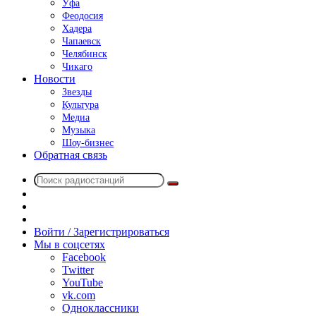
Уфа
Феодосия
Хадера
Чапаевск
Челябинск
Чикаго
Новости
Звезды
Культура
Медиа
Музыка
Шоу-бизнес
Обратная связь
Поиск
Switch
радиостанций
skin
Sidebar
Случайное
радио
Войти / Зарегистрироваться
Мы в соцсетях
Facebook
Twitter
YouTube
vk.com
Одноклассники