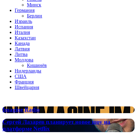
Минск
Германия
Берлин
Израиль
Испания
Италия
Казахстан
Канада
Латвия
Литва
Молдова
Кишинёв
Нидерланды
США
Франция
Швейцария
Популярные радиостанции
Imagine
Imagine Radio
Radio
Сергей
Сергей Лазарев планирует новое шоу на
Лазарев
платформе Netflix
планирует