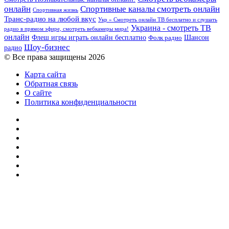
онлайн
Спортивные каналы смотреть онлайн
Спортивная жизнь
Транс-радио на любой вкус
Укр » Смотреть онлайн ТВ бесплатно и слушать
Украина - смотреть ТВ
радио в прямом эфире, смотреть вебкамеры мира!
онлайн
Шансон
Флеш игры играть онлайн бесплатно
Фолк радио
Шоу-бизнес
радио
© Все права защищены 2026
Карта сайта
Обратная связь
О сайте
Политика конфиденциальности
Facebook
Twitter
YouTube
vk.com
Одноклассники
Telegram
RSS
Кнопка
«Наверх»