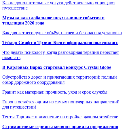
Какие дополнительные услуги действительно упрощают
путешествие
Музыка как глобальное шоу: главные события и
тенденции 2026 года
Бак для летнего душа: объём, нагрев и безопасная установка
Тейлор Свифт и Трэвис Келси официально поженились
Что делать психологу, когда разговорная терапия перестаёт
помогать
В Карловых Варах стартовал конкурс Crystal Globe
Обустройство дорог и прилегающих территорий: полный
обзор дорожного оборудования
Гранит как материал: прочность, уход и срок службы
Европа остаётся одним из самых популярных направлений
для путешествий
Тенты Тарпикс: применение на стройке, дачном хозяйстве
Стриминговые сервисы меняют правила продвижения