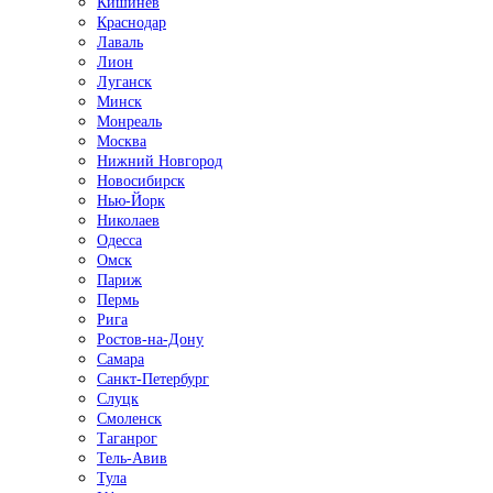
Кишинёв
Краснодар
Лаваль
Лион
Луганск
Минск
Монреаль
Москва
Нижний Новгород
Новосибирск
Нью-Йорк
Николаев
Одесса
Омск
Париж
Пермь
Рига
Ростов-на-Дону
Самара
Санкт-Петербург
Слуцк
Смоленск
Таганрог
Тель-Авив
Тула