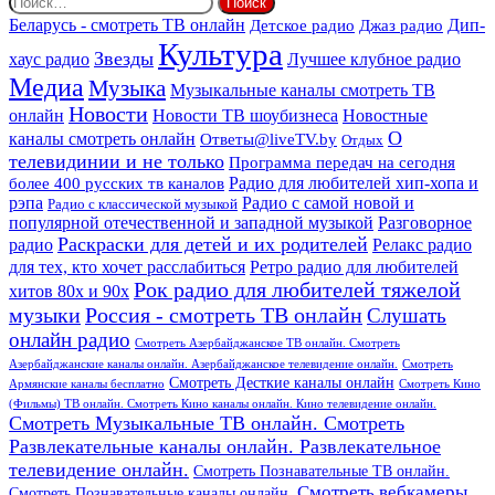
Дип-
Беларусь - смотреть ТВ онлайн
Джаз радио
Детское радио
Культура
Звезды
хаус радио
Лучшее клубное радио
Медиа
Музыка
Музыкальные каналы смотреть ТВ
Новости
онлайн
Новости ТВ шоубизнеса
Новостные
О
каналы смотреть онлайн
Ответы@liveTV.by
Отдых
телевидинии и не только
Программа передач на сегодня
более 400 русских тв каналов
Радио для любителей хип-хопа и
рэпа
Радио с самой новой и
Радио с классической музыкой
популярной отечественной и западной музыкой
Разговорное
Раскраски для детей и их родителей
Релакс радио
радио
для тех, кто хочет расслабиться
Ретро радио для любителей
Рок радио для любителей тяжелой
хитов 80х и 90х
Россия - смотреть ТВ онлайн
музыки
Слушать
онлайн радио
Смотреть Азербайджанское ТВ онлайн. Смотреть
Азербайджанские каналы онлайн. Азербайджанское телевидение онлайн.
Смотреть
Смотреть Десткие каналы онлайн
Армянские каналы бесплатно
Смотреть Кино
(Фильмы) ТВ онлайн. Смотреть Кино каналы онлайн. Кино телевидение онлайн.
Смотреть Музыкальные ТВ онлайн. Смотреть
Развлекательные каналы онлайн. Развлекательное
телевидение онлайн.
Смотреть Познавательные ТВ онлайн.
Смотреть вебкамеры
Смотреть Познавательные каналы онлайн.