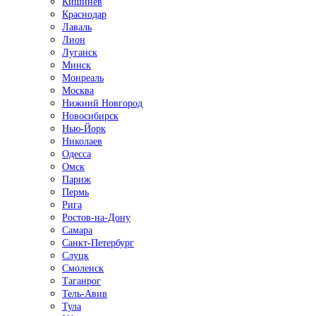
Кишинёв
Краснодар
Лаваль
Лион
Луганск
Минск
Монреаль
Москва
Нижний Новгород
Новосибирск
Нью-Йорк
Николаев
Одесса
Омск
Париж
Пермь
Рига
Ростов-на-Дону
Самара
Санкт-Петербург
Слуцк
Смоленск
Таганрог
Тель-Авив
Тула