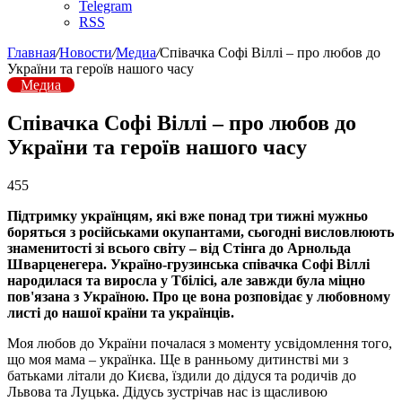
Telegram
RSS
Главная
/
Новости
/
Медиа
/
Співачка Софі Віллі – про любов до
України та героїв нашого часу
Медиа
Співачка Софі Віллі – про любов до
України та героїв нашого часу
455
Підтримку українцям, які вже понад три тижні мужньо
боряться з російськами окупантами, сьогодні висловлюють
знаменитості зі всього світу – від Стінга до Арнольда
Шварценегера. Україно-грузинська співачка Софі Віллі
народилася та виросла у Тбілісі, але завжди була міцно
пов'язана з Україною. Про це вона розповідає у любовному
листі до нашої країни та українців.
Моя любов до України почалася з моменту усвідомлення того,
що моя мама – українка. Ще в ранньому дитинстві ми з
батьками літали до Києва, їздили до дідуся та родичів до
Львова та Луцька. Дідусь зустрічав нас із щасливою