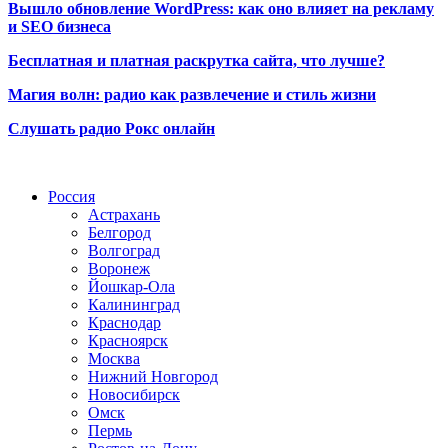
Вышло обновление WordPress: как оно влияет на рекламу
и SEO бизнеса
Бесплатная и платная раскрутка сайта, что лучше?
Магия волн: радио как развлечение и стиль жизни
Слушать радио Рокс онлайн
Радио по странам
Россия
Астрахань
Белгород
Волгоград
Воронеж
Йошкар-Ола
Калининград
Краснодар
Красноярск
Москва
Нижний Новгород
Новосибирск
Омск
Пермь