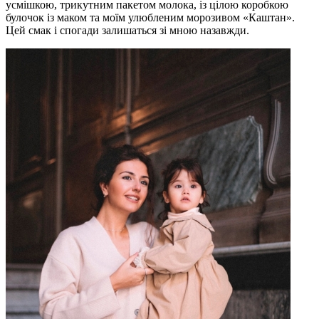
усмішкою, трикутним пакетом молока, із цілою коробкою
булочок із маком та моїм улюбленим морозивом «Каштан».
Цей смак і спогади залишаться зі мною назавжди.