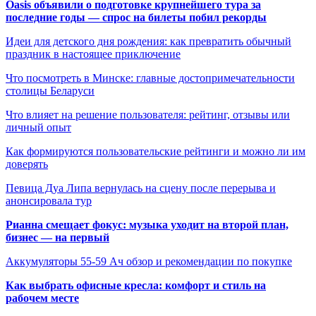
Oasis объявили о подготовке крупнейшего тура за
последние годы — спрос на билеты побил рекорды
Идеи для детского дня рождения: как превратить обычный
праздник в настоящее приключение
Что посмотреть в Минске: главные достопримечательности
столицы Беларуси
Что влияет на решение пользователя: рейтинг, отзывы или
личный опыт
Как формируются пользовательские рейтинги и можно ли им
доверять
Певица Дуа Липа вернулась на сцену после перерыва и
анонсировала тур
Рианна смещает фокус: музыка уходит на второй план,
бизнес — на первый
Аккумуляторы 55-59 Ач обзор и рекомендации по покупке
Как выбрать офисные кресла: комфорт и стиль на
рабочем месте