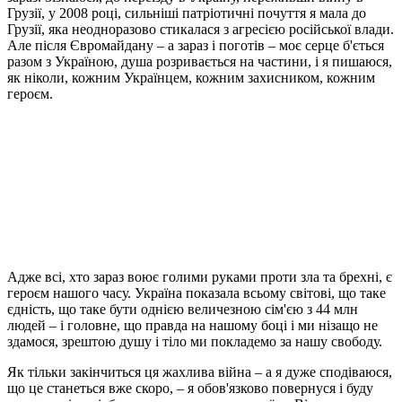
Грузії, у 2008 році, сильніші патріотичні почуття я мала до
Грузії, яка неодноразово стикалася з агресією російської влади.
Але після Євромайдану – а зараз і поготів – моє серце б'ється
разом з Україною, душа розривається на частини, і я пишаюся,
як ніколи, кожним Українцем, кожним захисником, кожним
героєм.
Адже всі, хто зараз воює голими руками проти зла та брехні, є
героєм нашого часу. Україна показала всьому світові, що таке
єдність, що таке бути однією величезною сім'єю з 44 млн
людей – і головне, що правда на нашому боці і ми нізащо не
здамося, зрештою душу і тіло ми покладемо за нашу свободу.
Як тільки закінчиться ця жахлива війна – а я дуже сподіваюся,
що це станеться вже скоро, – я обов'язково повернуся і буду