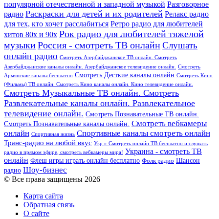
популярной отечественной и западной музыкой
Разговорное
Раскраски для детей и их родителей
Релакс радио
радио
для тех, кто хочет расслабиться
Ретро радио для любителей
Рок радио для любителей тяжелой
хитов 80х и 90х
Россия - смотреть ТВ онлайн
музыки
Слушать
онлайн радио
Смотреть Азербайджанское ТВ онлайн. Смотреть
Азербайджанские каналы онлайн. Азербайджанское телевидение онлайн.
Смотреть
Смотреть Десткие каналы онлайн
Армянские каналы бесплатно
Смотреть Кино
(Фильмы) ТВ онлайн. Смотреть Кино каналы онлайн. Кино телевидение онлайн.
Смотреть Музыкальные ТВ онлайн. Смотреть
Развлекательные каналы онлайн. Развлекательное
телевидение онлайн.
Смотреть Познавательные ТВ онлайн.
Смотреть вебкамеры
Смотреть Познавательные каналы онлайн.
онлайн
Спортивные каналы смотреть онлайн
Спортивная жизнь
Транс-радио на любой вкус
Укр » Смотреть онлайн ТВ бесплатно и слушать
Украина - смотреть ТВ
радио в прямом эфире, смотреть вебкамеры мира!
онлайн
Шансон
Флеш игры играть онлайн бесплатно
Фолк радио
Шоу-бизнес
радио
© Все права защищены 2026
Карта сайта
Обратная связь
О сайте