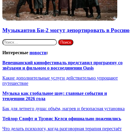
Музыкантов Би-2 могут депортировать в Россию
Найти:
Интересные
новости
:
Венецианский кинофестиваль представил программу со
звёздами и фильмом о воссоединении Oasis
Какие дополнительные услуги действительно упрощают
путешествие
Музыка как глобальное шоу: главные события и
тенденции 2026 года
Бак для летнего душа: объём, нагрев и безопасная установка
Тейлор Свифт и Трэвис Келси официально поженились
Что делать психологу, когда разговорная терапия перестаёт