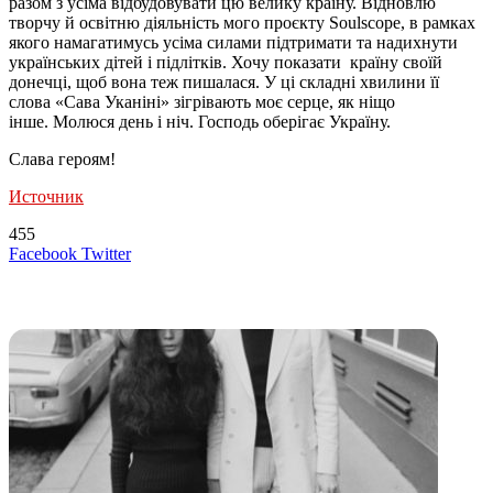
разом з усіма відбудовувати цю велику країну. Відновлю
творчу й освітню діяльність мого проєкту Soulscope, в рамках
якого намагатимусь усіма силами підтримати та надихнути
українських дітей і підлітків. Хочу показати країну своїй
донечці, щоб вона теж пишалася. У ці складні хвилини її
слова «Сава Уканіні» зігрівають моє серце, як ніщо
інше. Молюся день і ніч. Господь оберігає Україну.
Слава героям!
Источник
455
LinkedIn
Tumblr
Reddit
Вконтакте
Одноклассники
Skype
Messenger
Messenger
WhatsApp
Telegram
Viber
Line
Поделиться
Печатать
Facebook
Twitter
через
электронную
Похожие радио
почту