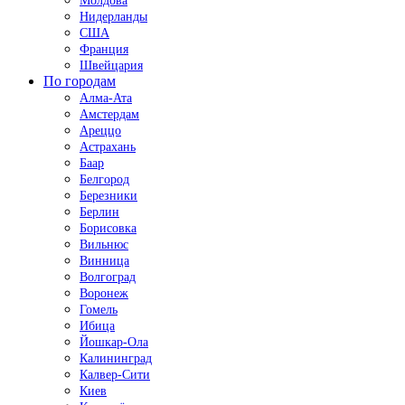
Молдова
Нидерланды
США
Франция
Швейцария
По городам
Алма-Ата
Амстердам
Ареццо
Астрахань
Баар
Белгород
Березники
Берлин
Борисовка
Вильнюс
Винница
Волгоград
Воронеж
Гомель
Ибица
Йошкар-Ола
Калининград
Калвер-Сити
Киев