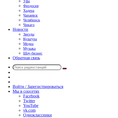
Уфа
Феодосия
Хадера
Чапаевск
Челябинск
Чикаго
Новости
Звезды
Культура
Медиа
Музыка
Шоу-бизнес
Обратная связь
Поиск
Switch
радиостанций
skin
Sidebar
Случайное
радио
Войти / Зарегистрироваться
Мы в соцсетях
Facebook
Twitter
YouTube
vk.com
Одноклассники