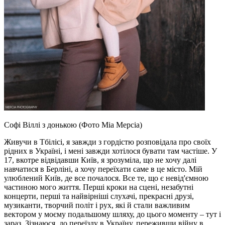
Софі Віллі з донькою (Фото Міа Мерсіа)
Живучи в Тбілісі, я завжди з гордістю розповідала про своїх
рідних в Україні, і мені завжди хотілося бувати там частіше. У
17, вкотре відвідавши Київ, я зрозуміла, що не хочу далі
навчатися в Берліні, а хочу переїхати саме в це місто. Мій
улюблений Київ, де все почалося. Все те, що є невід'ємною
частиною мого життя. Перші кроки на сцені, незабутні
концерти, перші та найвірніші слухачі, прекрасні друзі,
музиканти, творчий політ і рух, які й стали важливим
вектором у моєму подальшому шляху, до цього моменту – тут і
зараз. Зізнаюся, до переїзду в Україну, переживши війну в