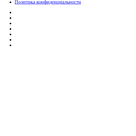
Политика конфиденциальности
Facebook
Twitter
YouTube
vk.com
Одноклассники
Telegram
RSS
Кнопка
«Наверх»