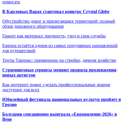
помогать
В Карловых Варах стартовал конкурс Crystal Globe
Обустройство дорог и прилегающих территорий: полный
обзор дорожного оборудования
Гранит как материал: прочность, уход и срок службы
Европа остаётся одним из самых популярных направлений
для путешествий
Тенты Тарпикс: применение на стройке, дачном хозяйстве
Стриминговые сервисы меняют правила продвижения
новых артистов
Как интернет помог сделать профессиональные знания
доступнее для всех
Юбилейный фестиваль национальных культур пройдет в
Гродно
Болгария сенсационно выиграла «Евровидение-2026» в
Вене