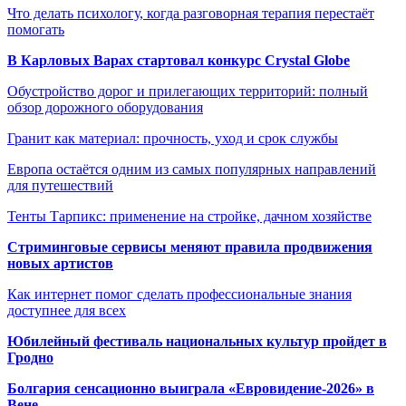
Что делать психологу, когда разговорная терапия перестаёт
помогать
В Карловых Варах стартовал конкурс Crystal Globe
Обустройство дорог и прилегающих территорий: полный
обзор дорожного оборудования
Гранит как материал: прочность, уход и срок службы
Европа остаётся одним из самых популярных направлений
для путешествий
Тенты Тарпикс: применение на стройке, дачном хозяйстве
Стриминговые сервисы меняют правила продвижения
новых артистов
Как интернет помог сделать профессиональные знания
доступнее для всех
Юбилейный фестиваль национальных культур пройдет в
Гродно
Болгария сенсационно выиграла «Евровидение-2026» в
Вене