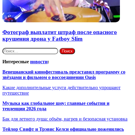
Фотограф выплатит штраф после опасного
крушения дрона у Fatboy Slim
Найти:
Интересные
новости
:
Венецианский кинофестиваль представил программу со
звёздами и фильмом о воссоединении Oasis
Какие дополнительные услуги действительно упрощают
путешествие
Музыка как глобальное шоу: главные события и
тенденции 2026 года
Бак для летнего душа: объём, нагрев и безопасная установка
Тейлор Свифт и Трэвис Келси официально поженились