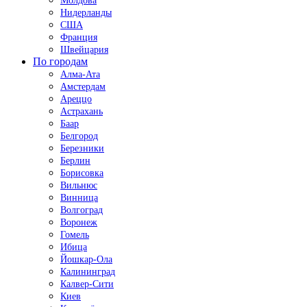
Молдова
Нидерланды
США
Франция
Швейцария
По городам
Алма-Ата
Амстердам
Ареццо
Астрахань
Баар
Белгород
Березники
Берлин
Борисовка
Вильнюс
Винница
Волгоград
Воронеж
Гомель
Ибица
Йошкар-Ола
Калининград
Калвер-Сити
Киев