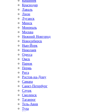
Кишинёв
Краснодар
Лаваль
Лион
Луганск
Минск
Монреаль
Москва
Нижний Новгород
Новосибирск
Нью-Йорк
Николаев
Одесса
Омск
Париж
Пермь
Рига
Ростов-на-Дону
Самара
Санкт-Петербург
Слуцк
Смоленск
Таганрог
Тель-Авив
Тула