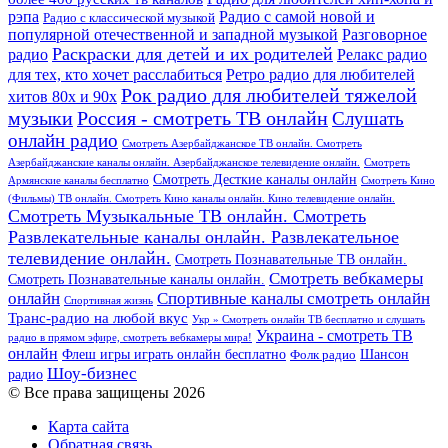
рэпа
Радио с самой новой и
Радио с классической музыкой
популярной отечественной и западной музыкой
Разговорное
Раскраски для детей и их родителей
Релакс радио
радио
для тех, кто хочет расслабиться
Ретро радио для любителей
Рок радио для любителей тяжелой
хитов 80х и 90х
Россия - смотреть ТВ онлайн
музыки
Слушать
онлайн радио
Смотреть Азербайджанское ТВ онлайн. Смотреть
Азербайджанские каналы онлайн. Азербайджанское телевидение онлайн.
Смотреть
Смотреть Десткие каналы онлайн
Армянские каналы бесплатно
Смотреть Кино
(Фильмы) ТВ онлайн. Смотреть Кино каналы онлайн. Кино телевидение онлайн.
Смотреть Музыкальные ТВ онлайн. Смотреть
Развлекательные каналы онлайн. Развлекательное
телевидение онлайн.
Смотреть Познавательные ТВ онлайн.
Смотреть вебкамеры
Смотреть Познавательные каналы онлайн.
онлайн
Спортивные каналы смотреть онлайн
Спортивная жизнь
Транс-радио на любой вкус
Укр » Смотреть онлайн ТВ бесплатно и слушать
Украина - смотреть ТВ
радио в прямом эфире, смотреть вебкамеры мира!
онлайн
Шансон
Флеш игры играть онлайн бесплатно
Фолк радио
Шоу-бизнес
радио
© Все права защищены 2026
Карта сайта
Обратная связь