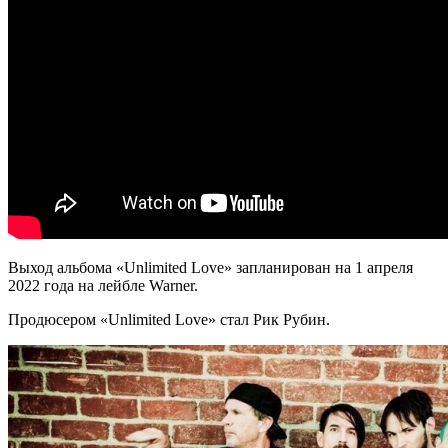
Выход альбома «Unlimited Love» запланирован на 1 апреля
2022 года на лейбле Warner.
Продюсером «Unlimited Love» стал Рик Рубин.