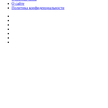
О сайте
Политика конфиденциальности
Facebook
Twitter
YouTube
vk.com
Одноклассники
Telegram
RSS
Кнопка
«Наверх»