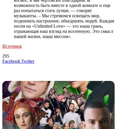
космос, и мы чертовски благодарны за
возможность быть вместе в одной комнате и еще
раз попытаться стать лучше, — говорят
музыканты. – Мы стремимся освещать мир,
поднимать настроение, объединять людей. Каждая
песня на «Unlimited Love» — это наша грань,
отражающая наш взгляд на вселенную. Это смысл
нашей жизни, наша миссия».
Источник
295
LinkedIn
Tumblr
Reddit
Вконтакте
Одноклассники
Skype
Messenger
Messenger
WhatsApp
Telegram
Viber
Line
Поделиться
Печатать
Facebook
Twitter
через
электронную
Похожие радио
почту