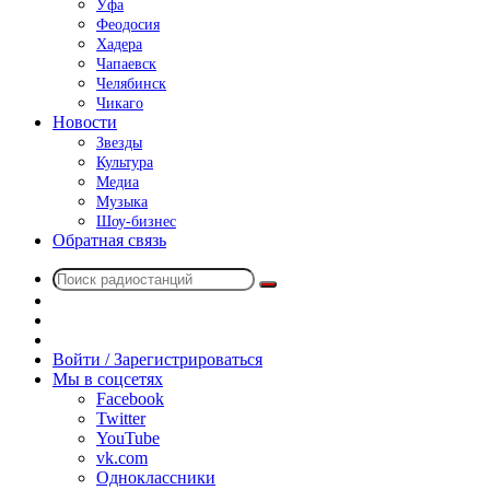
Уфа
Феодосия
Хадера
Чапаевск
Челябинск
Чикаго
Новости
Звезды
Культура
Медиа
Музыка
Шоу-бизнес
Обратная связь
Поиск
Switch
радиостанций
skin
Sidebar
Случайное
радио
Войти / Зарегистрироваться
Мы в соцсетях
Facebook
Twitter
YouTube
vk.com
Одноклассники