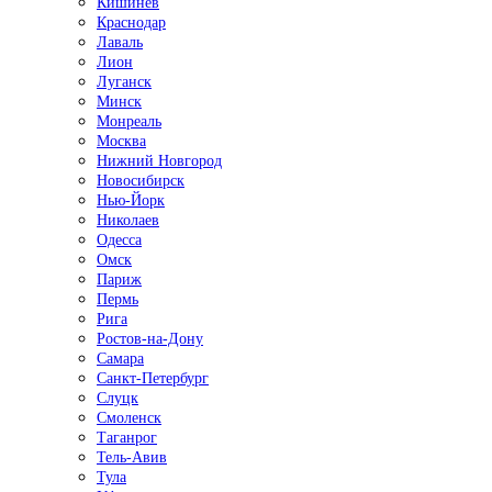
Кишинёв
Краснодар
Лаваль
Лион
Луганск
Минск
Монреаль
Москва
Нижний Новгород
Новосибирск
Нью-Йорк
Николаев
Одесса
Омск
Париж
Пермь
Рига
Ростов-на-Дону
Самара
Санкт-Петербург
Слуцк
Смоленск
Таганрог
Тель-Авив
Тула