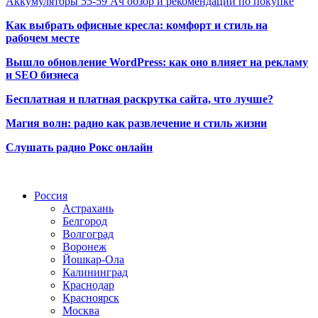
Аккумуляторы 55-59 Ач обзор и рекомендации по покупке
Как выбрать офисные кресла: комфорт и стиль на
рабочем месте
Вышло обновление WordPress: как оно влияет на рекламу
и SEO бизнеса
Бесплатная и платная раскрутка сайта, что лучше?
Магия волн: радио как развлечение и стиль жизни
Слушать радио Рокс онлайн
Радио по странам
Россия
Астрахань
Белгород
Волгоград
Воронеж
Йошкар-Ола
Калининград
Краснодар
Красноярск
Москва