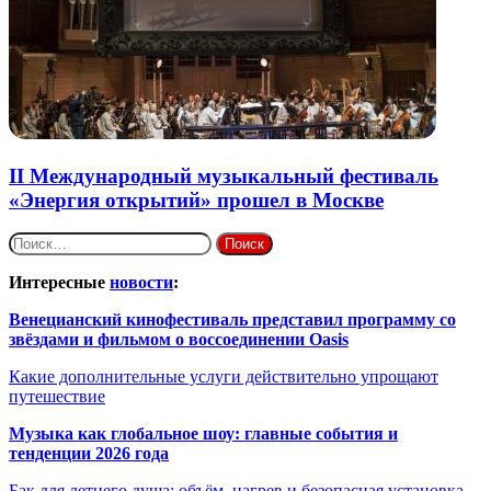
II Международный музыкальный фестиваль
«Энергия открытий» прошел в Москве
Найти:
Интересные
новости
:
Венецианский кинофестиваль представил программу со
звёздами и фильмом о воссоединении Oasis
Какие дополнительные услуги действительно упрощают
путешествие
Музыка как глобальное шоу: главные события и
тенденции 2026 года
Бак для летнего душа: объём, нагрев и безопасная установка