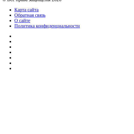
Карта сайта
Обратная связь
О сайте
Политика конфиденциальности
Facebook
Twitter
YouTube
vk.com
Одноклассники
Telegram
RSS
Кнопка
«Наверх»