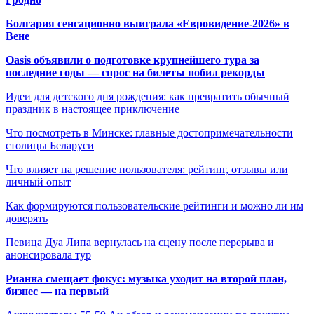
Болгария сенсационно выиграла «Евровидение-2026» в
Вене
Oasis объявили о подготовке крупнейшего тура за
последние годы — спрос на билеты побил рекорды
Идеи для детского дня рождения: как превратить обычный
праздник в настоящее приключение
Что посмотреть в Минске: главные достопримечательности
столицы Беларуси
Что влияет на решение пользователя: рейтинг, отзывы или
личный опыт
Как формируются пользовательские рейтинги и можно ли им
доверять
Певица Дуа Липа вернулась на сцену после перерыва и
анонсировала тур
Рианна смещает фокус: музыка уходит на второй план,
бизнес — на первый