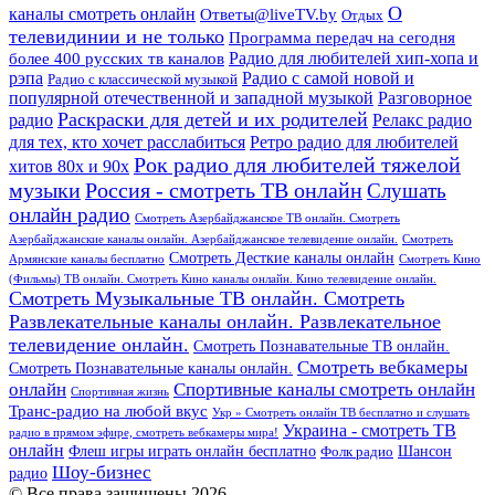
О
каналы смотреть онлайн
Ответы@liveTV.by
Отдых
телевидинии и не только
Программа передач на сегодня
более 400 русских тв каналов
Радио для любителей хип-хопа и
рэпа
Радио с самой новой и
Радио с классической музыкой
популярной отечественной и западной музыкой
Разговорное
Раскраски для детей и их родителей
Релакс радио
радио
для тех, кто хочет расслабиться
Ретро радио для любителей
Рок радио для любителей тяжелой
хитов 80х и 90х
Россия - смотреть ТВ онлайн
музыки
Слушать
онлайн радио
Смотреть Азербайджанское ТВ онлайн. Смотреть
Азербайджанские каналы онлайн. Азербайджанское телевидение онлайн.
Смотреть
Смотреть Десткие каналы онлайн
Армянские каналы бесплатно
Смотреть Кино
(Фильмы) ТВ онлайн. Смотреть Кино каналы онлайн. Кино телевидение онлайн.
Смотреть Музыкальные ТВ онлайн. Смотреть
Развлекательные каналы онлайн. Развлекательное
телевидение онлайн.
Смотреть Познавательные ТВ онлайн.
Смотреть вебкамеры
Смотреть Познавательные каналы онлайн.
онлайн
Спортивные каналы смотреть онлайн
Спортивная жизнь
Транс-радио на любой вкус
Укр » Смотреть онлайн ТВ бесплатно и слушать
Украина - смотреть ТВ
радио в прямом эфире, смотреть вебкамеры мира!
онлайн
Шансон
Флеш игры играть онлайн бесплатно
Фолк радио
Шоу-бизнес
радио
© Все права защищены 2026