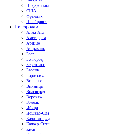
Молдова
Нидерланды
США
Франция
Швейцария
По городам
Алма-Ата
Амстердам
Ареццо
Астрахань
Баар
Белгород
Березники
Берлин
Борисовка
Вильнюс
Винница
Волгоград
Воронеж
Гомель
Ибица
Йошкар-Ола
Калининград
Калвер-Сити
Киев