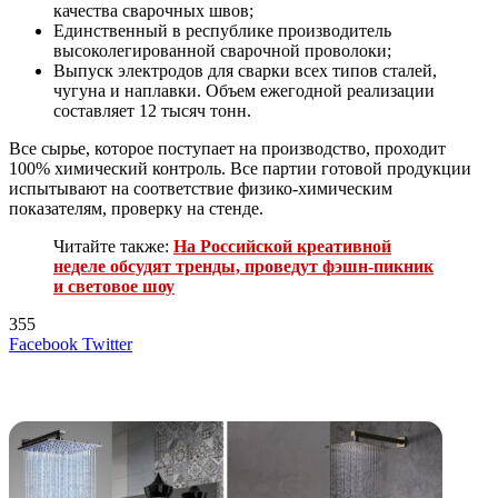
качества сварочных швов;
Единственный в республике производитель
высоколегированной сварочной проволоки;
Выпуск электродов для сварки всех типов сталей,
чугуна и наплавки. Объем ежегодной реализации
составляет 12 тысяч тонн.
Все сырье, которое поступает на производство, проходит
100% химический контроль. Все партии готовой продукции
испытывают на соответствие физико-химическим
показателям, проверку на стенде.
Читайте также:
На Российской креативной
неделе обсудят тренды, проведут фэшн-пикник
и световое шоу
355
LinkedIn
Tumblr
Reddit
Вконтакте
Одноклассники
Skype
Messenger
Messenger
WhatsApp
Telegram
Viber
Line
Поделиться
Печатать
Facebook
Twitter
через
электронную
Похожие радио
почту