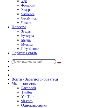
Уфа
Феодосия
Хадера
Чапаевск
Челябинск
Чикаго
Новости
Звезды
Культура
Медиа
Музыка
Шоу-бизнес
Обратная связь
Поиск
Switch
радиостанций
skin
Sidebar
Случайное
радио
Войти / Зарегистрироваться
Мы в соцсетях
Facebook
Twitter
YouTube
vk.com
Одноклассники