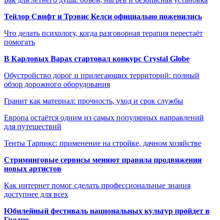
Тейлор Свифт и Трэвис Келси официально поженились
Что делать психологу, когда разговорная терапия перестаёт
помогать
В Карловых Варах стартовал конкурс Crystal Globe
Обустройство дорог и прилегающих территорий: полный
обзор дорожного оборудования
Гранит как материал: прочность, уход и срок службы
Европа остаётся одним из самых популярных направлений
для путешествий
Тенты Тарпикс: применение на стройке, дачном хозяйстве
Стриминговые сервисы меняют правила продвижения
новых артистов
Как интернет помог сделать профессиональные знания
доступнее для всех
Юбилейный фестиваль национальных культур пройдет в
Гродно