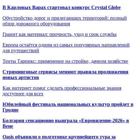
В Карловых Варах стартовал конкурс Crystal Globe
Обустройство дорог и прилегающих территорий: полный
обзор дорожного оборудования
Гранит как материал: прочность, уход и срок службы
Европа остаётся одним из самых популярных направлений
для путешествий
Тенты Тарпикс: применение на стройке, дачном хозяйстве
Стриминговые сервисы меняют правила продвижения
новых артистов
Как интернет помог сделать профессиональные знания
доступнее для всех
Юбилейный фестиваль национальных культур пройдет в
Гродно
Болгария сенсационно выиграла «Евровидение-2026» в
Вене
Oasis объявили о подготовке крупнейшего тура за