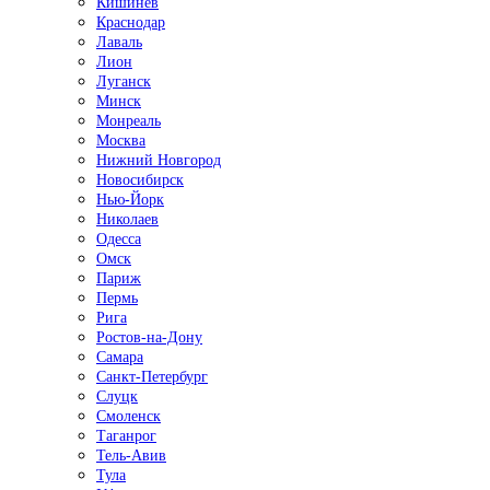
Кишинёв
Краснодар
Лаваль
Лион
Луганск
Минск
Монреаль
Москва
Нижний Новгород
Новосибирск
Нью-Йорк
Николаев
Одесса
Омск
Париж
Пермь
Рига
Ростов-на-Дону
Самара
Санкт-Петербург
Слуцк
Смоленск
Таганрог
Тель-Авив
Тула