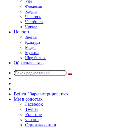
Уфа
Феодосия
Хадера
Чапаевск
Челябинск
Чикаго
Новости
Звезды
Культура
Медиа
Музыка
Шоу-бизнес
Обратная связь
Поиск
Switch
радиостанций
skin
Sidebar
Случайное
радио
Войти / Зарегистрироваться
Мы в соцсетях
Facebook
Twitter
YouTube
vk.com
Одноклассники