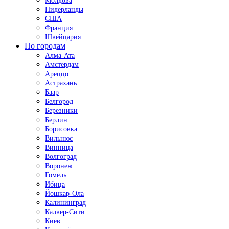
Молдова
Нидерланды
США
Франция
Швейцария
По городам
Алма-Ата
Амстердам
Ареццо
Астрахань
Баар
Белгород
Березники
Берлин
Борисовка
Вильнюс
Винница
Волгоград
Воронеж
Гомель
Ибица
Йошкар-Ола
Калининград
Калвер-Сити
Киев