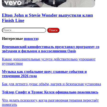
Elton John и Stevie Wonder выпустили клип
Finish Line
Найти:
Интересные
новости
:
Венецианский кинофестиваль представил программу со
звёздами и фильмом о воссоединении Oasis
Какие дополнительные услуги действительно упрощают
путешествие
Музыка как глобальное шоу: главные события и
тенденции 2026 года
Бак для летнего душа: объём, нагрев и безопасная установка
Тейлор Свифт и Трэвис Келси официально поженились
Что делать психологу, когда разговорная терапия перестаёт
помогать