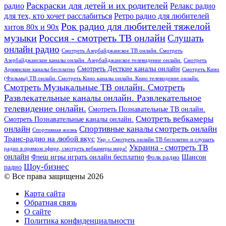
Раскраски для детей и их родителей
Релакс радио
радио
для тех, кто хочет расслабиться
Ретро радио для любителей
Рок радио для любителей тяжелой
хитов 80х и 90х
Россия - смотреть ТВ онлайн
музыки
Слушать
онлайн радио
Смотреть Азербайджанское ТВ онлайн. Смотреть
Азербайджанские каналы онлайн. Азербайджанское телевидение онлайн.
Смотреть
Смотреть Десткие каналы онлайн
Армянские каналы бесплатно
Смотреть Кино
(Фильмы) ТВ онлайн. Смотреть Кино каналы онлайн. Кино телевидение онлайн.
Смотреть Музыкальные ТВ онлайн. Смотреть
Развлекательные каналы онлайн. Развлекательное
телевидение онлайн.
Смотреть Познавательные ТВ онлайн.
Смотреть вебкамеры
Смотреть Познавательные каналы онлайн.
онлайн
Спортивные каналы смотреть онлайн
Спортивная жизнь
Транс-радио на любой вкус
Укр » Смотреть онлайн ТВ бесплатно и слушать
Украина - смотреть ТВ
радио в прямом эфире, смотреть вебкамеры мира!
онлайн
Шансон
Флеш игры играть онлайн бесплатно
Фолк радио
Шоу-бизнес
радио
© Все права защищены 2026
Карта сайта
Обратная связь
О сайте
Политика конфиденциальности