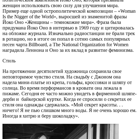
женщин использовать свою силу для улучшения мира.
Пример еще одной острополитической композиции – «Woman
Is the Nigger of the World», выросшей из знаменитой фразы
Йоко Оно «Женщины – темнокожие мира». Фраза была
придумана Йоко Оно в интервью в 1969 году и цитировалась
на обложке журнала. Изначально радиостанции не брали трек
в ротацию, но в итоге он попал в сотню самых популярных
песен чарта Billboard, а The National Organization for Women
наградила Леннона и Оно за их вклад в развитие феминизма.
Стиль
На протяжении десятилетий художница сохранила свое
неповторимое чувство стиля. На свадьбу с Джоном она
надела мини-платье из крепа, гольфы, кроссовки и шляпу от
солнца. Во время перформансов в кровати она лежала в
пижаме. Сегодня ее часто можно увидеть в фирменной шляпе-
дерби и байкерской куртке. Когда ее спросили о секретах ее
стиля она однажды сдержалась. «Мой секрет красоты. . .
ничего! Я не пью слишком много воды. Я не очень хорошо ем.
Иногда я хитрю и беру шоколадку».