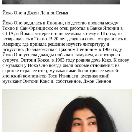
Йоко Оно и Джон ЛеннонСемья
Йоко Оно родилась в Японии, но детство провела между
Токио и Сан-Франциско: ее отец работал в Банке Японии в
США, и Йоко с матерью то переезжала к нему в Штаты, то
возвращалась в Токио. В 20 лет девушка снова отправилась в
Америку, где приняла решение изучать литературу и
искусство. До знакомства с Джоном Ленноном в 1966 году
Йоко Оно успела дважды побывать замужем, а от второго
супруга, Энтони Кокса, в 1963 году родила дочь Кеко. К слову,
с музыкой у Йоко Оно всегда были особые отношения: на
скрипке играл ее отец, музыкантами были трое ее мужей:
японский композитор Тоси Итиянаги, американский
музыкант Энтони Кокс и, собственное, Джон Леннон.