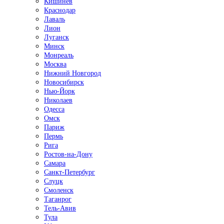
Кишинёв
Краснодар
Лаваль
Лион
Луганск
Минск
Монреаль
Москва
Нижний Новгород
Новосибирск
Нью-Йорк
Николаев
Одесса
Омск
Париж
Пермь
Рига
Ростов-на-Дону
Самара
Санкт-Петербург
Слуцк
Смоленск
Таганрог
Тель-Авив
Тула