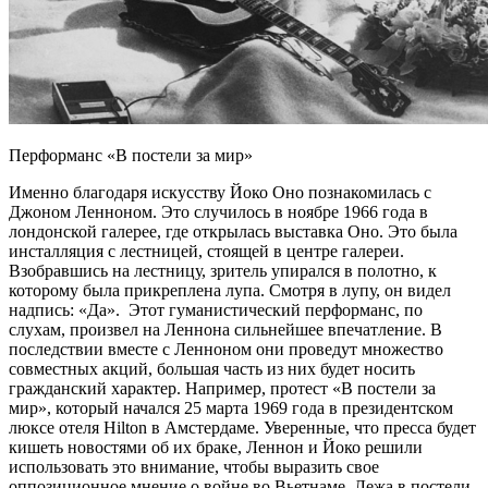
Перформанс «В постели за мир»
Именно благодаря искусству Йоко Оно познакомилась с
Джоном Ленноном. Это случилось в ноябре 1966 года в
лондонской галерее, где открылась выставка Оно. Это была
инсталляция с лестницей, стоящей в центре галереи.
Взобравшись на лестницу, зритель упирался в полотно, к
которому была прикреплена лупа. Смотря в лупу, он видел
надпись: «Да». Этот гуманистический перформанс, по
слухам, произвел на Леннона сильнейшее впечатление. В
последствии вместе с Ленноном они проведут множество
совместных акций, большая часть из них будет носить
гражданский характер. Например, протест «В постели за
мир», который начался 25 марта 1969 года в президентском
люксе отеля Hilton в Амстердаме. Уверенные, что пресса будет
кишеть новостями об их браке, Леннон и Йоко решили
использовать это внимание, чтобы выразить свое
оппозиционное мнение о войне во Вьетнаме. Лежа в постели,