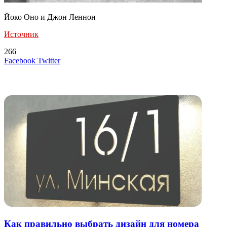
Йоко Оно и Джон Леннон
Источник
266
LinkedIn
Tumblr
Reddit
Вконтакте
Одноклассники
Skype
Messenger
Messenger
WhatsApp
Telegram
Viber
Line
Поделиться
Печатать
Facebook
Twitter
через
электронную
Похожие радио
почту
Как правильно выбрать дизайн для номера