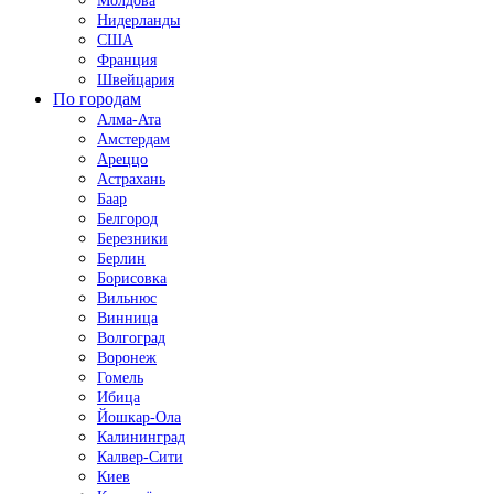
Молдова
Нидерланды
США
Франция
Швейцария
По городам
Алма-Ата
Амстердам
Ареццо
Астрахань
Баар
Белгород
Березники
Берлин
Борисовка
Вильнюс
Винница
Волгоград
Воронеж
Гомель
Ибица
Йошкар-Ола
Калининград
Калвер-Сити
Киев