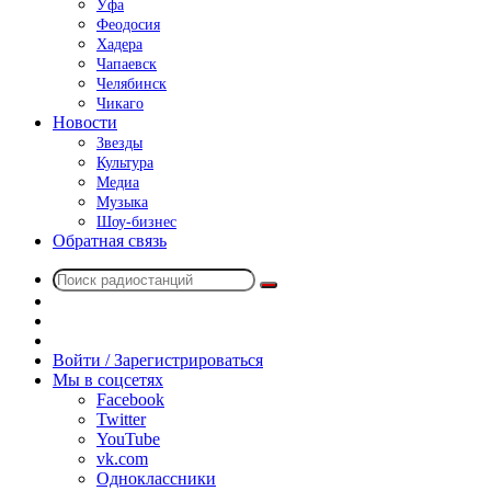
Уфа
Феодосия
Хадера
Чапаевск
Челябинск
Чикаго
Новости
Звезды
Культура
Медиа
Музыка
Шоу-бизнес
Обратная связь
Поиск
Switch
радиостанций
skin
Sidebar
Случайное
радио
Войти / Зарегистрироваться
Мы в соцсетях
Facebook
Twitter
YouTube
vk.com
Одноклассники