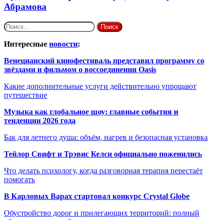
Абрамова
Найти:
Интересные
новости
:
Венецианский кинофестиваль представил программу со
звёздами и фильмом о воссоединении Oasis
Какие дополнительные услуги действительно упрощают
путешествие
Музыка как глобальное шоу: главные события и
тенденции 2026 года
Бак для летнего душа: объём, нагрев и безопасная установка
Тейлор Свифт и Трэвис Келси официально поженились
Что делать психологу, когда разговорная терапия перестаёт
помогать
В Карловых Варах стартовал конкурс Crystal Globe
Обустройство дорог и прилегающих территорий: полный