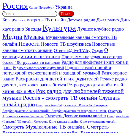
Россия
Украина
Санкт-Петербург
Найти:
Дип-
Беларусь - смотреть ТВ онлайн
Джаз радио
Детское радио
Культура
Звезды
хаус радио
Лучшее клубное радио
Медиа
Музыка
Музыкальные каналы смотреть ТВ
Новости
онлайн
Новости ТВ шоубизнеса
Новостные
О
каналы смотреть онлайн
Ответы@liveTV.by
Отдых
телевидинии и не только
Программа передач на сегодня
более 400 русских тв каналов
Радио для любителей хип-хопа и
рэпа
Радио с самой новой и
Радио с классической музыкой
популярной отечественной и западной музыкой
Разговорное
Раскраски для детей и их родителей
Релакс радио
радио
для тех, кто хочет расслабиться
Ретро радио для любителей
Рок радио для любителей тяжелой
хитов 80х и 90х
Россия - смотреть ТВ онлайн
музыки
Слушать
онлайн радио
Смотреть Азербайджанское ТВ онлайн. Смотреть
Азербайджанские каналы онлайн. Азербайджанское телевидение онлайн.
Смотреть
Смотреть Десткие каналы онлайн
Армянские каналы бесплатно
Смотреть Кино
(Фильмы) ТВ онлайн. Смотреть Кино каналы онлайн. Кино телевидение онлайн.
Смотреть Музыкальные ТВ онлайн. Смотреть