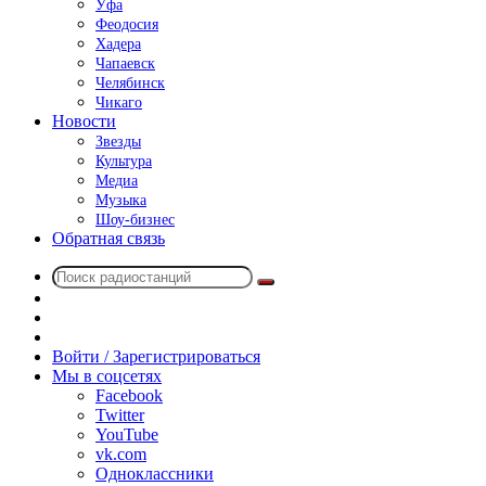
Уфа
Феодосия
Хадера
Чапаевск
Челябинск
Чикаго
Новости
Звезды
Культура
Медиа
Музыка
Шоу-бизнес
Обратная связь
Поиск
Switch
радиостанций
skin
Sidebar
Случайное
радио
Войти / Зарегистрироваться
Мы в соцсетях
Facebook
Twitter
YouTube
vk.com
Одноклассники