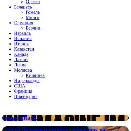
Одесса
Беларусь
Гомель
Минск
Германия
Берлин
Израиль
Испания
Италия
Казахстан
Канада
Латвия
Литва
Молдова
Кишинёв
Нидерланды
США
Франция
Швейцария
Популярные радиостанции
Imagine
Imagine Radio
Radio
Сергей
Сергей Лазарев планирует новое шоу на