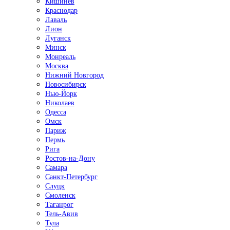
Кишинёв
Краснодар
Лаваль
Лион
Луганск
Минск
Монреаль
Москва
Нижний Новгород
Новосибирск
Нью-Йорк
Николаев
Одесса
Омск
Париж
Пермь
Рига
Ростов-на-Дону
Самара
Санкт-Петербург
Слуцк
Смоленск
Таганрог
Тель-Авив
Тула