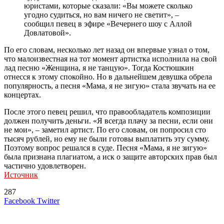
юристами, которые сказали: «Вы можете сколько
угодно судиться, но вам ничего не светит», –
сообщил певец в эфире «Вечернего шоу с Аллой
Довлатовой».
По его словам, несколько лет назад он впервые узнал о том,
что малоизвестная на тот момент артистка исполнила на свой
лад песню «Женщина, я не танцую». Тогда Костюшкин
отнесся к этому спокойно. Но в дальнейшем девушка обрела
популярность, а песня «Мама, я не зигую» стала звучать на ее
концертах.
После этого певец решил, что правообладатель композиции
должен получить деньги. «Я всегда плачу за песни, если они
не мои», – заметил артист. По его словам, он попросил сто
тысяч рублей, но ему не были готовы выплатить эту сумму.
Поэтому вопрос решался в суде. Песня «Мама, я не зигую»
была признана плагиатом, а иск о защите авторских прав был
частично удовлетворен.
Источник
287
LinkedIn
Tumblr
Reddit
Вконтакте
Одноклассники
Skype
Messenger
Messenger
WhatsApp
Telegram
Viber
Line
Поделиться
Печатать
Facebook
Twitter
через
электронную
Похожие радио