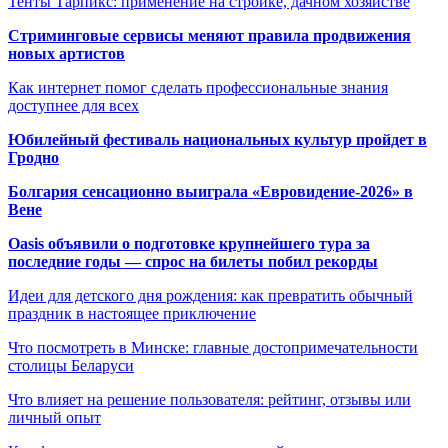
Тенты Тарпикс: применение на стройке, дачном хозяйстве
Стриминговые сервисы меняют правила продвижения
новых артистов
Как интернет помог сделать профессиональные знания
доступнее для всех
Юбилейный фестиваль национальных культур пройдет в
Гродно
Болгария сенсационно выиграла «Евровидение-2026» в
Вене
Oasis объявили о подготовке крупнейшего тура за
последние годы — спрос на билеты побил рекорды
Идеи для детского дня рождения: как превратить обычный
праздник в настоящее приключение
Что посмотреть в Минске: главные достопримечательности
столицы Беларуси
Что влияет на решение пользователя: рейтинг, отзывы или
личный опыт