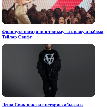
Француза посадили в тюрьму за кражу альбома
Тейлор Свифт
Леша Свик показал историю абьюза в