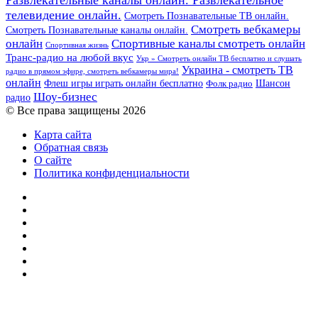
Развлекательные каналы онлайн. Развлекательное
телевидение онлайн.
Смотреть Познавательные ТВ онлайн.
Смотреть вебкамеры
Смотреть Познавательные каналы онлайн.
онлайн
Спортивные каналы смотреть онлайн
Спортивная жизнь
Транс-радио на любой вкус
Укр » Смотреть онлайн ТВ бесплатно и слушать
Украина - смотреть ТВ
радио в прямом эфире, смотреть вебкамеры мира!
онлайн
Шансон
Флеш игры играть онлайн бесплатно
Фолк радио
Шоу-бизнес
радио
© Все права защищены 2026
Карта сайта
Обратная связь
О сайте
Политика конфиденциальности
Facebook
Twitter
YouTube
vk.com
Одноклассники
Telegram
RSS
Кнопка
«Наверх»