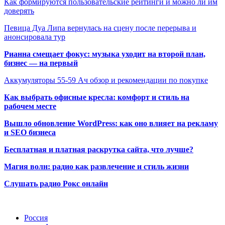
Как формируются пользовательские рейтинги и можно ли им
доверять
Певица Дуа Липа вернулась на сцену после перерыва и
анонсировала тур
Рианна смещает фокус: музыка уходит на второй план,
бизнес — на первый
Аккумуляторы 55-59 Ач обзор и рекомендации по покупке
Как выбрать офисные кресла: комфорт и стиль на
рабочем месте
Вышло обновление WordPress: как оно влияет на рекламу
и SEO бизнеса
Бесплатная и платная раскрутка сайта, что лучше?
Магия волн: радио как развлечение и стиль жизни
Слушать радио Рокс онлайн
Радио по странам
Россия