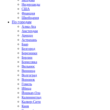
Молдова
Нидерланды
США
Франция
Швейцария
По городам
Алма-Ата
Амстердам
Ареццо
Астрахань
Баар
Белгород
Березники
Берлин
Борисовка
Вильнюс
Винница
Волгоград
Воронеж
Гомель
Ибица
Йошкар-Ола
Калининград
Калвер-Сити
Киев