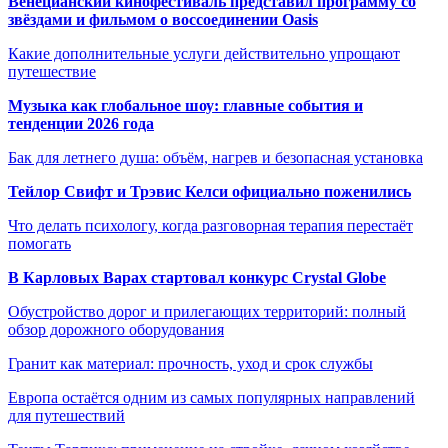
Венецианский кинофестиваль представил программу со
звёздами и фильмом о воссоединении Oasis
Какие дополнительные услуги действительно упрощают
путешествие
Музыка как глобальное шоу: главные события и
тенденции 2026 года
Бак для летнего душа: объём, нагрев и безопасная установка
Тейлор Свифт и Трэвис Келси официально поженились
Что делать психологу, когда разговорная терапия перестаёт
помогать
В Карловых Варах стартовал конкурс Crystal Globe
Обустройство дорог и прилегающих территорий: полный
обзор дорожного оборудования
Гранит как материал: прочность, уход и срок службы
Европа остаётся одним из самых популярных направлений
для путешествий