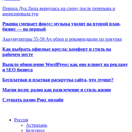
Певица Дуа Липа вернулась на сцену после перерыва и
анонсировала тур
Рианна смещает фокус: музыка уходит на второй план,
бизнес — на первый
Аккумуляторы 55-59 Ач обзор и рекомендации по покупке
Как выбрать офисные кресла: комфорт и стиль на
рабочем месте
Вышло обновление WordPress: как оно влияет на рекламу
и SEO бизнеса
Бесплатная и платная раскрутка сайта, что лучше?
Магия волн: радио как развлечение и стиль жизни
Слушать радио Рокс онлайн
Радио по странам
Россия
Астрахань
Белгород