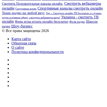
Смотреть вебкамеры
Смотреть Познавательные каналы онлайн.
онлайн
Спортивные каналы смотреть онлайн
Спортивная жизнь
Транс-радио на любой вкус
Укр » Смотреть онлайн ТВ бесплатно и слушать
Украина - смотреть ТВ
радио в прямом эфире, смотреть вебкамеры мира!
онлайн
Шансон
Флеш игры играть онлайн бесплатно
Фолк радио
Шоу-бизнес
радио
© Все права защищены 2026
Карта сайта
Обратная связь
О сайте
Политика конфиденциальности
Facebook
Twitter
YouTube
vk.com
Одноклассники
Telegram
RSS
Кнопка
«Наверх»