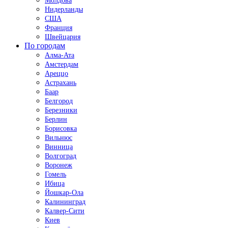
Молдова
Нидерланды
США
Франция
Швейцария
По городам
Алма-Ата
Амстердам
Ареццо
Астрахань
Баар
Белгород
Березники
Берлин
Борисовка
Вильнюс
Винница
Волгоград
Воронеж
Гомель
Ибица
Йошкар-Ола
Калининград
Калвер-Сити
Киев