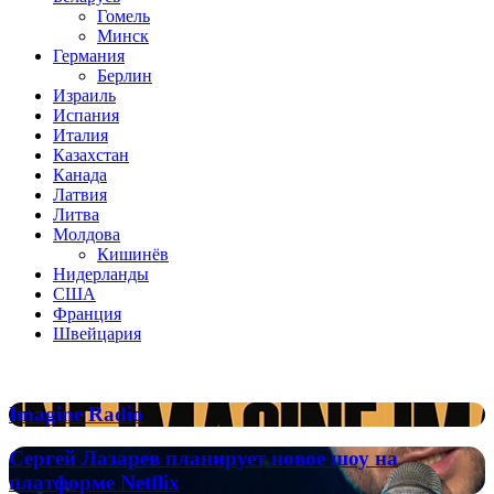
Гомель
Минск
Германия
Берлин
Израиль
Испания
Италия
Казахстан
Канада
Латвия
Литва
Молдова
Кишинёв
Нидерланды
США
Франция
Швейцария
Популярные радиостанции
Imagine
Imagine Radio
Radio
Сергей
Сергей Лазарев планирует новое шоу на
Лазарев
платформе Netflix