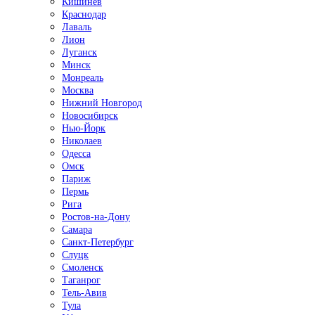
Кишинёв
Краснодар
Лаваль
Лион
Луганск
Минск
Монреаль
Москва
Нижний Новгород
Новосибирск
Нью-Йорк
Николаев
Одесса
Омск
Париж
Пермь
Рига
Ростов-на-Дону
Самара
Санкт-Петербург
Слуцк
Смоленск
Таганрог
Тель-Авив
Тула