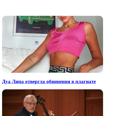
через
электронную
Похожие радио
почту
Дуа Липа отвергла обвинения в плагиате