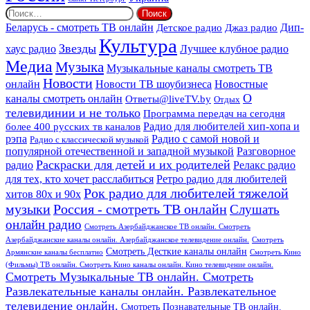
Найти:
Дип-
Беларусь - смотреть ТВ онлайн
Джаз радио
Детское радио
Культура
Звезды
хаус радио
Лучшее клубное радио
Медиа
Музыка
Музыкальные каналы смотреть ТВ
Новости
онлайн
Новости ТВ шоубизнеса
Новостные
О
каналы смотреть онлайн
Ответы@liveTV.by
Отдых
телевидинии и не только
Программа передач на сегодня
более 400 русских тв каналов
Радио для любителей хип-хопа и
рэпа
Радио с самой новой и
Радио с классической музыкой
популярной отечественной и западной музыкой
Разговорное
Раскраски для детей и их родителей
Релакс радио
радио
для тех, кто хочет расслабиться
Ретро радио для любителей
Рок радио для любителей тяжелой
хитов 80х и 90х
Россия - смотреть ТВ онлайн
музыки
Слушать
онлайн радио
Смотреть Азербайджанское ТВ онлайн. Смотреть
Азербайджанские каналы онлайн. Азербайджанское телевидение онлайн.
Смотреть
Смотреть Десткие каналы онлайн
Армянские каналы бесплатно
Смотреть Кино
(Фильмы) ТВ онлайн. Смотреть Кино каналы онлайн. Кино телевидение онлайн.
Смотреть Музыкальные ТВ онлайн. Смотреть
Развлекательные каналы онлайн. Развлекательное
телевидение онлайн.
Смотреть Познавательные ТВ онлайн.