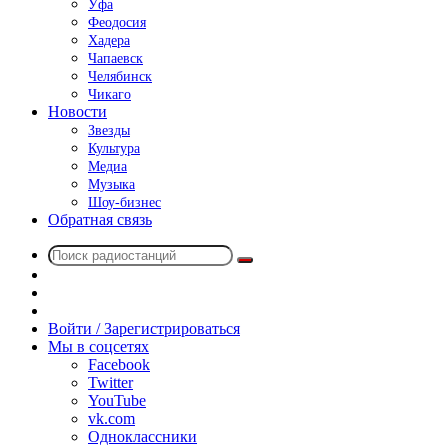
Уфа
Феодосия
Хадера
Чапаевск
Челябинск
Чикаго
Новости
Звезды
Культура
Медиа
Музыка
Шоу-бизнес
Обратная связь
Поиск
Switch
радиостанций
skin
Sidebar
Случайное
радио
Войти / Зарегистрироваться
Мы в соцсетях
Facebook
Twitter
YouTube
vk.com
Одноклассники