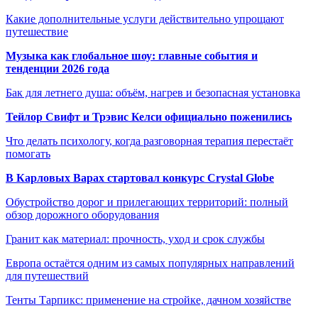
Какие дополнительные услуги действительно упрощают
путешествие
Музыка как глобальное шоу: главные события и
тенденции 2026 года
Бак для летнего душа: объём, нагрев и безопасная установка
Тейлор Свифт и Трэвис Келси официально поженились
Что делать психологу, когда разговорная терапия перестаёт
помогать
В Карловых Варах стартовал конкурс Crystal Globe
Обустройство дорог и прилегающих территорий: полный
обзор дорожного оборудования
Гранит как материал: прочность, уход и срок службы
Европа остаётся одним из самых популярных направлений
для путешествий
Тенты Тарпикс: применение на стройке, дачном хозяйстве