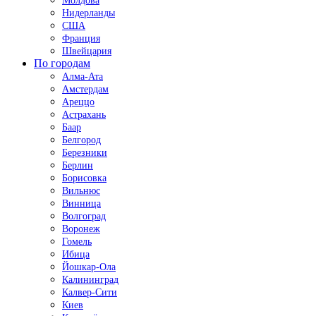
Молдова
Нидерланды
США
Франция
Швейцария
По городам
Алма-Ата
Амстердам
Ареццо
Астрахань
Баар
Белгород
Березники
Берлин
Борисовка
Вильнюс
Винница
Волгоград
Воронеж
Гомель
Ибица
Йошкар-Ола
Калининград
Калвер-Сити
Киев