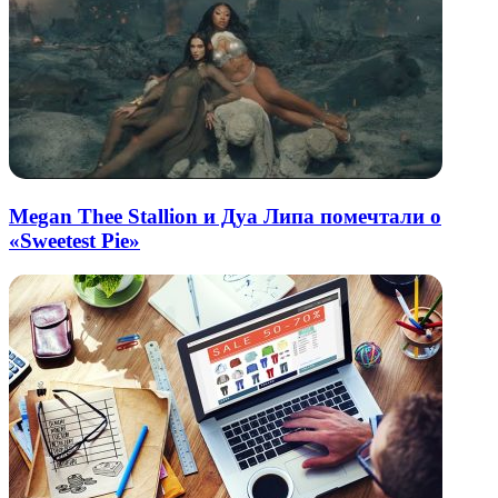
Megan Thee Stallion и Дуа Липа помечтали о
«Sweetest Pie»