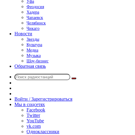
Уфа
Феодосия
Хадера
Чапаевск
Челябинск
Чикаго
Новости
Звезды
Культура
Медиа
Музыка
Шоу-бизнес
Обратная связь
Поиск
Switch
радиостанций
skin
Sidebar
Случайное
радио
Войти / Зарегистрироваться
Мы в соцсетях
Facebook
Twitter
YouTube
vk.com
Одноклассники