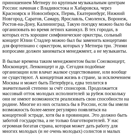
приношением Метнеру по крупным музыкальным центрам
России: начиная с Владивостока и Хабаровска, через
Красноярск и Новосибирск, Пермь, Екатеринбург, Нижний
Новгород, Саратов, Самару, Ярославль, Смоленск, Воронеж,
Ростов-на-Дону, Калининград. Такую поездку можно было бы
организовать во время летних каникул. В тех городах, в
которых есть хорошие симфонические оркестры, сольный
концерт Юлии Стадлер можно был бы заменить концертами
для фортепиано с оркестром, которых у Метнера три. Этими
вопросами должен заниматься менеджмент, а не музыканты.
В былые времена таким менеджментом были Союзконцерт,
Москонцерт, Ленконцерт и др. Сегодня подобные
организации или влачат жалкое существование, или вообще
не существуют. А концертная жизнь в стране, за исключением
Москвы и может быть Петербурга, едва теплится в
значительной степени за счёт спонсоров. Продолжается
массовый отток молодых исполнителей за рубеж поскольку
они не имеют возможности реализовать свои способности на
родине. Многие из них остались бы в России, если бы имели
возможность более-менее регулярно появляться на
концертной эстраде, хотя бы в провинции. Это должно быть
заботой государства, а не только благотворителей. У нас
огромная богатая страна, которая может дать работу для
многих молодых (и не очень молодых) солистов и малых