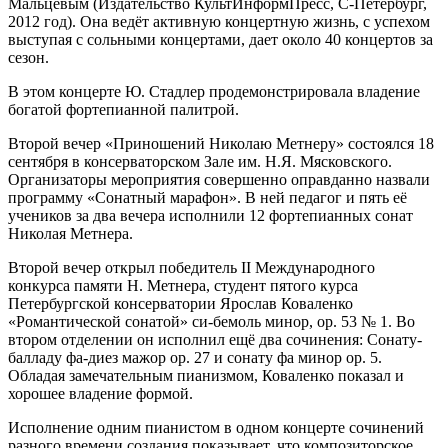
Мальцевым (Издательство КультИнформПресс, С-Петербург,
2012 год). Она ведёт активную концертную жизнь, с успехом
выступая с сольными концертами, дает около 40 концертов за
сезон.
В этом концерте Ю. Стадлер продемонстрировала владение
богатой фортепианной палитрой.
Второй вечер «Приношений Николаю Метнеру» состоялся 18
сентября в консерваторском Зале им. Н.Я. Мясковского.
Организаторы мероприятия совершенно оправданно назвали
программу «Сонатный марафон». В ней педагог и пять её
учеников за два вечера исполнили 12 фортепианных сонат
Николая Метнера.
Второй вечер открыл победитель II Международного
конкурса памяти Н. Метнера, студент пятого курса
Петербургской консерватории Ярослав Коваленко
«Романтической сонатой» си-бемоль минор, ор. 53 № 1. Во
втором отделении он исполнил ещё два сочинения: Сонату-
балладу фа-диез мажор ор. 27 и сонату фа минор ор. 5.
Обладая замечательным пианизмом, Коваленко показал и
хорошее владение формой.
Исполнение одним пианистом в одном концерте сочинений
разного времени создания показывает, что композиторское