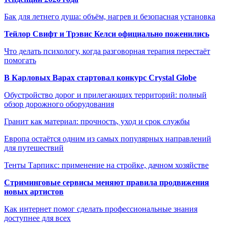
Бак для летнего душа: объём, нагрев и безопасная установка
Тейлор Свифт и Трэвис Келси официально поженились
Что делать психологу, когда разговорная терапия перестаёт
помогать
В Карловых Варах стартовал конкурс Crystal Globe
Обустройство дорог и прилегающих территорий: полный
обзор дорожного оборудования
Гранит как материал: прочность, уход и срок службы
Европа остаётся одним из самых популярных направлений
для путешествий
Тенты Тарпикс: применение на стройке, дачном хозяйстве
Стриминговые сервисы меняют правила продвижения
новых артистов
Как интернет помог сделать профессиональные знания
доступнее для всех