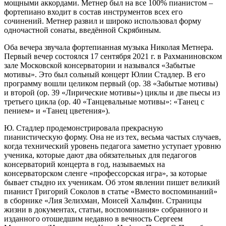
мощными аккордами. Метнер был на все 100% пианистом –
фортепиано входит в состав инструментов всех его
сочинений. Метнер развил и широко использовал форму
одночастной сонаты, введённой Скрябиным.
Оба вечера звучала фортепианная музыка Николая Метнера.
Первый вечер состоялся 17 сентября 2021 г. в Рахманиновском
зале Московской консерватории и назывался «Забытые
мотивы». Это был сольный концерт Юлии Стадлер. В его
программу вошли целиком первый (ор. 38 «Забытые мотивы)
и второй (ор. 39 «Лирические мотивы») циклы и две пьесы из
третьего цикла (ор. 40 «Танцевальные мотивы»: «Танец с
пением» и «Танец цветения»).
Ю. Стадлер продемонстрировала прекрасную
пианистическую форму. Она не из тех, весьма частых случаев,
когда технический уровень педагога заметно уступает уровню
ученика, которые дают два обязательных для педагогов
консерваторий концерта в год, называемых на
консерваторском сленге «профессорская игра», за которые
бывает стыдно их ученикам. Об этом явлении пишет великий
пианист Григорий Соколов в статье «Вместо воспоминаний»
в сборнике «Лия Зелихман, Моисей Хальфин. Страницы
жизни в документах, статьи, воспоминания» собранного и
изданного отошедшим недавно в вечность Сергеем