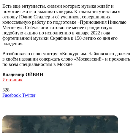
Есть ещё энтузиасты, силами которых музыка живёт и
помогает жить и выживать людям. К таким энтузиастам я
отношу Юлию Стадлер и её учеников, совершивших
колоссальную работу по подготовке «Приношения Николаю
Метнеру». Сейчас они готовят не менее грандиозную
подобную акцию по исполнению в январе 2022 года
фортепианной музыки Скрябина к 150-летию со дня его
рождения.
Возобновляю свою мантру: «Конкурс им. Чайковского должен
в своём названии содержать слово «Московский» и проходить
по всем специальностям в Москве.
Владимир ОЙВИН
Источник
328
LinkedIn
Tumblr
Reddit
Вконтакте
Одноклассники
Skype
Messenger
Messenger
WhatsApp
Telegram
Viber
Line
Поделиться
Печатать
Facebook
Twitter
через
электронную
Похожие радио
почту