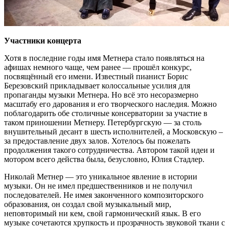
Участники концерта
Хотя в последние годы имя Метнера стало появляться на
афишах немного чаще, чем ранее — прошёл конкурс,
посвящённый его имени. Известный пианист Борис
Березовский прикладывает колоссальные усилия для
пропаганды музыки Метнера. Но всё это несоразмерно
масштабу его дарования и его творческого наследия. Можно
поблагодарить обе столичные консерватории за участие в
таком приношении Метнеру. Петербургскую — за столь
внушительный десант в шесть исполнителей, а Московскую –
за предоставление двух залов. Хотелось бы пожелать
продолжения такого сотрудничества. Автором такой идеи и
мотором всего действа была, безусловно, Юлия Стадлер.
Николай Метнер — это уникальное явление в истории
музыки. Он не имел предшественников и не получил
последователей. Не имея законченного композиторского
образования, он создал свой музыкальный мир,
неповторимый ни кем, свой гармонический язык. В его
музыке сочетаются хрупкость и прозрачность звуковой ткани с