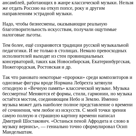
ансамблей, работающих в жанре классической музыки. Нельзя
же отдать Россию на откуп попсе, року и другим
направлениям эстрадной музыки.
Надо, чтобы бизнесмены, оказывающие реальную
благотворительность искусствам, получали ощутимые
налоговые льготы.
Тем более, ещё сохраняются традиции русской музыкальной
педагогики. И не только в столицах. Немало превосходных
исполнителей выходят из стен провинциальных
консерваторий, таких как Новосибирская, Екатеринбургская,
Нижегородская, Ростовская и др.
Так что рановато некоторые «пророки» среди композиторов и
одиозные фигуры вроде Нормана Лебрехта затянули
отходную и «Вечную память» классической музыке. Музыка
бессмертна! Меняются её формы, стили, гармонии, но музыка
остаётся мостом, соединяющим Небо и Землю. Именно
музыка может дать наиболее полное представление о времени
её сочинения, чем любое из искусств. С моей точки зрения
самую полную и страшную картину времени написал
Дмитрий Шостакович. «Останься пеной Афродита и слово в
музыку вернись», — гениально точно сформулировал Осип
Мандельштам.