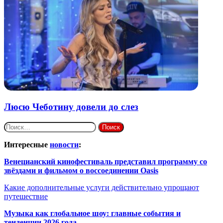
Люсю Чеботину довели до слез
Найти:
Интересные
новости
:
Венецианский кинофестиваль представил программу со
звёздами и фильмом о воссоединении Oasis
Какие дополнительные услуги действительно упрощают
путешествие
Музыка как глобальное шоу: главные события и
тенденции 2026 года