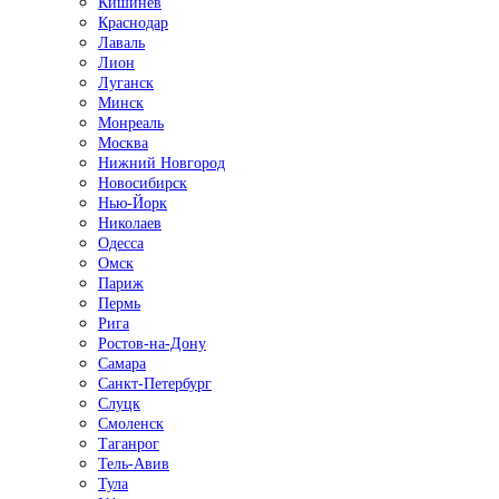
Кишинёв
Краснодар
Лаваль
Лион
Луганск
Минск
Монреаль
Москва
Нижний Новгород
Новосибирск
Нью-Йорк
Николаев
Одесса
Омск
Париж
Пермь
Рига
Ростов-на-Дону
Самара
Санкт-Петербург
Слуцк
Смоленск
Таганрог
Тель-Авив
Тула