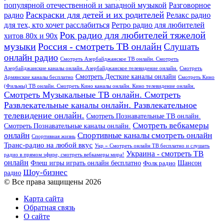
популярной отечественной и западной музыкой
Разговорное
Раскраски для детей и их родителей
Релакс радио
радио
для тех, кто хочет расслабиться
Ретро радио для любителей
Рок радио для любителей тяжелой
хитов 80х и 90х
Россия - смотреть ТВ онлайн
музыки
Слушать
онлайн радио
Смотреть Азербайджанское ТВ онлайн. Смотреть
Азербайджанские каналы онлайн. Азербайджанское телевидение онлайн.
Смотреть
Смотреть Десткие каналы онлайн
Армянские каналы бесплатно
Смотреть Кино
(Фильмы) ТВ онлайн. Смотреть Кино каналы онлайн. Кино телевидение онлайн.
Смотреть Музыкальные ТВ онлайн. Смотреть
Развлекательные каналы онлайн. Развлекательное
телевидение онлайн.
Смотреть Познавательные ТВ онлайн.
Смотреть вебкамеры
Смотреть Познавательные каналы онлайн.
онлайн
Спортивные каналы смотреть онлайн
Спортивная жизнь
Транс-радио на любой вкус
Укр » Смотреть онлайн ТВ бесплатно и слушать
Украина - смотреть ТВ
радио в прямом эфире, смотреть вебкамеры мира!
онлайн
Шансон
Флеш игры играть онлайн бесплатно
Фолк радио
Шоу-бизнес
радио
© Все права защищены 2026
Карта сайта
Обратная связь
О сайте