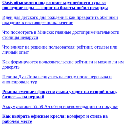
Oasis объявили о подготовке крупнейшего тура за
последние годы — спрос на билеты побил рекорды
Идеи для детского дня рождения: как превратить обычный
праздник в настоящее приключение
Что посмотреть в Минске: главные достопримечательности
столицы Беларуси
Что влияет на решение пользователя: рейтинг, отзывы или
личный опыт
Как формируются пользовательские рейтинги и можно ли им
доверять
Певица Дуа Липа вернулась на сцену после перерыва и
анонсировала тур
Рианна смещает фокус: музыка уходит на второй план,
бизнес — на первый
Аккумуляторы 55-59 Ач обзор и рекомендации по покупке
Как выбрать офисные кресла: комфорт и стиль на
рабочем месте