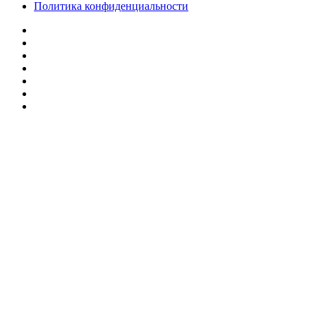
Политика конфиденциальности
Facebook
Twitter
YouTube
vk.com
Одноклассники
Telegram
RSS
Кнопка
«Наверх»