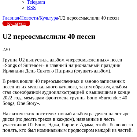
Telegram
RSS
Главная
/
Новости
/
Культура
/
U2 переосмыслили 40 песен
Культура
U2 переосмыслили 40 песен
220
Группа U2 выпустила альбом «переосмысленных» песен
«Songs of Surrender» в главный национальный праздник
Ирландии День Святого Патрика (слушать альбом).
В релиз вошли 40 переосмысленных и заново записанных
песен из их музыкального каталога, таким образом, альбом
стал своеобразной аудиоиллюстрацией к вышедшим в конце
2022 года мемуарам фронтмена группы Боно «Surrender: 40
Songs, One Story».
На физических носителях новый альбом разделен на четыре
диска (по десять треков в каждом), названные в честь
участников U2 Боно, Эджа, Ларри и Адама, чтобы было легко
понять, кто был номинальным продюсером каждой из частей.