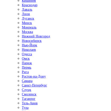
Кишинёв
Краснодар
Лаваль
Лион
Луганск
Минск
Монреаль
Москва
Нижний Новгород
Новосибирск
Нью-Йорк
Николаев
Одесса
Омск
Париж
Пермь
Рига
Ростов-на-Дону
Самара
Санкт-Петербург
Слуцк
Смоленск
Таганрог
Тель-Авив
Тула