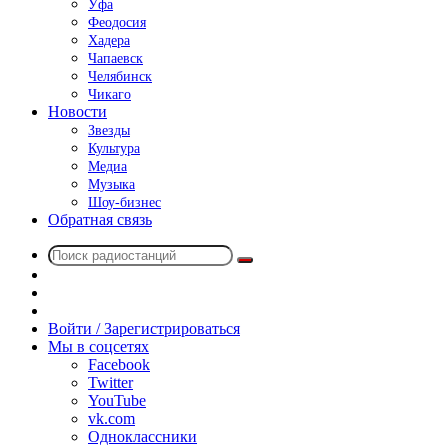
Уфа
Феодосия
Хадера
Чапаевск
Челябинск
Чикаго
Новости
Звезды
Культура
Медиа
Музыка
Шоу-бизнес
Обратная связь
Поиск
Switch
радиостанций
skin
Sidebar
Случайное
радио
Войти / Зарегистрироваться
Мы в соцсетях
Facebook
Twitter
YouTube
vk.com
Одноклассники