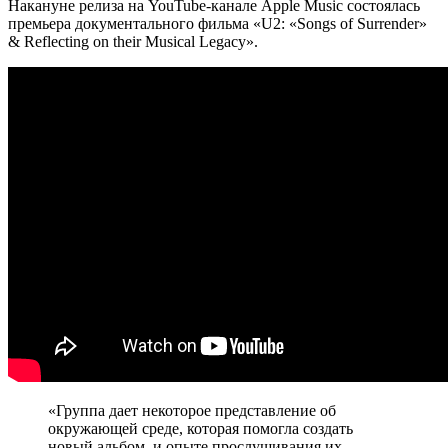
Накануне релиза на YouTube‑канале Apple Music состоялась
премьера документального фильма «U2: «Songs of Surrender»
& Reflecting on their Musical Legacy».
«Группа дает некоторое представление об
окружающей среде, которая помогла создать
новый альбом, и опыте прослушивания их