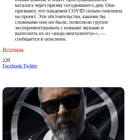
каталога через призму сегодняшнего дня. Они
признают, что пандемия COVID сильно повлияла
на проект. Эти обстоятельства, какими бы
сложными они ни были, позволили группе
экспериментировать с новыми звуками и
вытеснить их из «инди-менталитета»», —
сообщается в описании.
Источник
220
LinkedIn
Tumblr
Reddit
Вконтакте
Одноклассники
Skype
Messenger
Messenger
WhatsApp
Telegram
Viber
Line
Поделиться
Печатать
Facebook
Twitter
через
электронную
Похожие радио
почту