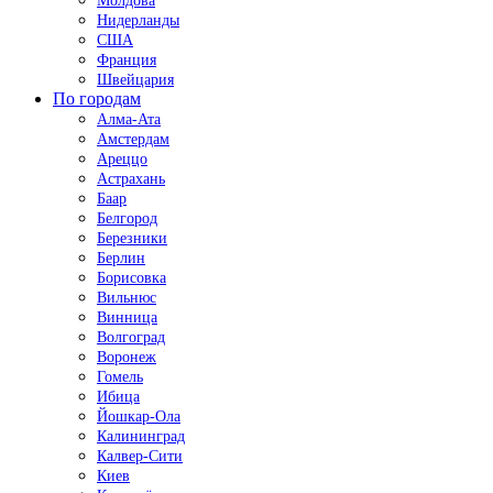
Молдова
Нидерланды
США
Франция
Швейцария
По городам
Алма-Ата
Амстердам
Ареццо
Астрахань
Баар
Белгород
Березники
Берлин
Борисовка
Вильнюс
Винница
Волгоград
Воронеж
Гомель
Ибица
Йошкар-Ола
Калининград
Калвер-Сити
Киев