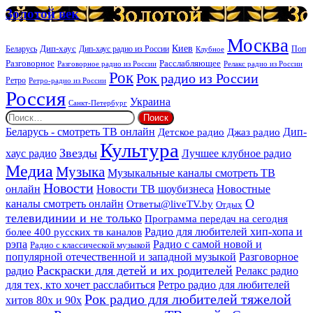
услуг
Золотой
Золотой век
век
Москва
Киев
Дип-хаус
Беларусь
Дип-хаус радио из России
Клубное
Поп
Расслабляющее
Разговорное
Разговорное радио из России
Релакс радио из России
Рок
Рок радио из России
Ретро
Ретро-радио из России
Россия
Украина
Санкт-Петербург
Найти:
Дип-
Беларусь - смотреть ТВ онлайн
Джаз радио
Детское радио
Культура
Звезды
хаус радио
Лучшее клубное радио
Медиа
Музыка
Музыкальные каналы смотреть ТВ
Новости
онлайн
Новости ТВ шоубизнеса
Новостные
О
каналы смотреть онлайн
Ответы@liveTV.by
Отдых
телевидинии и не только
Программа передач на сегодня
более 400 русских тв каналов
Радио для любителей хип-хопа и
рэпа
Радио с самой новой и
Радио с классической музыкой
популярной отечественной и западной музыкой
Разговорное
Раскраски для детей и их родителей
Релакс радио
радио
для тех, кто хочет расслабиться
Ретро радио для любителей
Рок радио для любителей тяжелой
хитов 80х и 90х