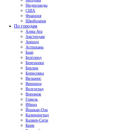
Молдова
Нидерланды
США
Франция
Швейцария
По городам
Алма-Ата
Амстердам
Ареццо
Астрахань
Баар
Белгород
Березники
Берлин
Борисовка
Вильнюс
Винница
Волгоград
Воронеж
Гомель
Ибица
Йошкар-Ола
Калининград
Калвер-Сити
Киев