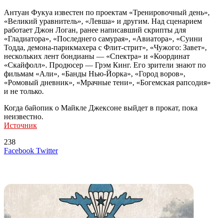
Антуан Фукуа известен по проектам «Тренировочный день»,
«Великий уравнитель», «Левша» и другим. Над сценарием
работает Джон Логан, ранее написавший скрипты для
«Гладиатора», «Последнего самурая», «Авиатора», «Суини
Тодда, демона-парикмахера с Флит-стрит», «Чужого: Завет»,
нескольких лент бондианы — «Спектра» и «Координат
«Скайфолл». Продюсер — Грэм Кинг. Его зрители знают по
фильмам «Али», «Банды Нью-Йорка», «Город воров»,
«Ромовый дневник», «Мрачные тени», «Богемская рапсодия»
и не только.
Когда байопик о Майкле Джексоне выйдет в прокат, пока
неизвестно.
Источник
238
LinkedIn
Tumblr
Reddit
Вконтакте
Одноклассники
Skype
Messenger
Messenger
WhatsApp
Telegram
Viber
Line
Поделиться
Печатать
Facebook
Twitter
через
электронную
Похожие радио
почту