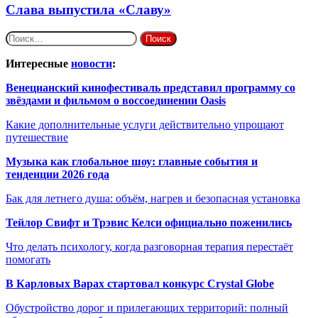
Слава выпустила «Славу»
Найти:
Интересные
новости
:
Венецианский кинофестиваль представил программу со
звёздами и фильмом о воссоединении Oasis
Какие дополнительные услуги действительно упрощают
путешествие
Музыка как глобальное шоу: главные события и
тенденции 2026 года
Бак для летнего душа: объём, нагрев и безопасная установка
Тейлор Свифт и Трэвис Келси официально поженились
Что делать психологу, когда разговорная терапия перестаёт
помогать
В Карловых Варах стартовал конкурс Crystal Globe
Обустройство дорог и прилегающих территорий: полный