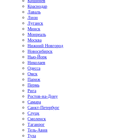
Кишинёв
Краснодар
Лаваль
Лион
Луганск
Минск
Монреаль
Москва
Нижний Новгород
Новосибирск
Нью-Йорк
Николаев
Одесса
Омск
Париж
Пермь
Рига
Ростов-на-Дону
Самара
Санкт-Петербург
Слуцк
Смоленск
Таганрог
Тель-Авив
Тула