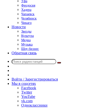
Уфа
Феодосия
Хадера
Чапаевск
Челябинск
Чикаго
Новости
Звезды
Культура
Медиа
Музыка
Шоу-бизнес
Обратная связь
Поиск
Switch
радиостанций
skin
Sidebar
Случайное
радио
Войти / Зарегистрироваться
Мы в соцсетях
Facebook
Twitter
YouTube
vk.com
Одноклассники