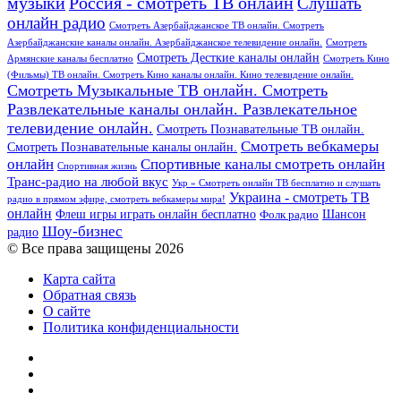
Россия - смотреть ТВ онлайн
музыки
Слушать
онлайн радио
Смотреть Азербайджанское ТВ онлайн. Смотреть
Азербайджанские каналы онлайн. Азербайджанское телевидение онлайн.
Смотреть
Смотреть Десткие каналы онлайн
Армянские каналы бесплатно
Смотреть Кино
(Фильмы) ТВ онлайн. Смотреть Кино каналы онлайн. Кино телевидение онлайн.
Смотреть Музыкальные ТВ онлайн. Смотреть
Развлекательные каналы онлайн. Развлекательное
телевидение онлайн.
Смотреть Познавательные ТВ онлайн.
Смотреть вебкамеры
Смотреть Познавательные каналы онлайн.
онлайн
Спортивные каналы смотреть онлайн
Спортивная жизнь
Транс-радио на любой вкус
Укр » Смотреть онлайн ТВ бесплатно и слушать
Украина - смотреть ТВ
радио в прямом эфире, смотреть вебкамеры мира!
онлайн
Шансон
Флеш игры играть онлайн бесплатно
Фолк радио
Шоу-бизнес
радио
© Все права защищены 2026
Карта сайта
Обратная связь
О сайте
Политика конфиденциальности
Facebook
Twitter
YouTube