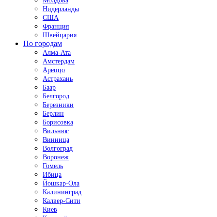
Молдова
Нидерланды
США
Франция
Швейцария
По городам
Алма-Ата
Амстердам
Ареццо
Астрахань
Баар
Белгород
Березники
Берлин
Борисовка
Вильнюс
Винница
Волгоград
Воронеж
Гомель
Ибица
Йошкар-Ола
Калининград
Калвер-Сити
Киев