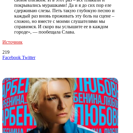
покрывались мурашками! Да и я до сих пор еле
сдерживаю слезы. Петь такую глубокую песню и
каждый раз вновь проживать эту боль на сцене –
сложно, но вместе с моими слушателями мы
справимся. И скоро вы услышите ее в каждом
городе», — пообещала Слава.
Источник
219
LinkedIn
Tumblr
Reddit
Вконтакте
Одноклассники
Skype
Messenger
Messenger
WhatsApp
Telegram
Viber
Line
Поделиться
Печатать
Facebook
Twitter
через
электронную
Похожие радио
почту