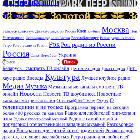
SOUNDPARK
SOUNDPARK DEEP
ритуальных
DEEP
услуг
Золотой
Золотой век
век
Москва
Киев
Дип-хаус
Беларусь
Дип-хаус радио из России
Клубное
Поп
Расслабляющее
Разговорное
Разговорное радио из России
Релакс радио из России
Рок
Рок радио из России
Ретро
Ретро-радио из России
Россия
Украина
Санкт-Петербург
Найти:
Дип-
Беларусь - смотреть ТВ онлайн
Джаз радио
Детское радио
Культура
Звезды
хаус радио
Лучшее клубное радио
Медиа
Музыка
Музыкальные каналы смотреть ТВ
Новости
онлайн
Новости ТВ шоубизнеса
Новостные
О
каналы смотреть онлайн
Ответы@liveTV.by
Отдых
телевидинии и не только
Программа передач на сегодня
более 400 русских тв каналов
Радио для любителей хип-хопа и
рэпа
Радио с самой новой и
Радио с классической музыкой
популярной отечественной и западной музыкой
Разговорное
Раскраски для детей и их родителей
Релакс радио
радио
для тех, кто хочет расслабиться
Ретро радио для любителей