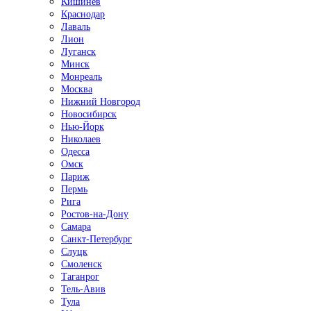
Кишинёв
Краснодар
Лаваль
Лион
Луганск
Минск
Монреаль
Москва
Нижний Новгород
Новосибирск
Нью-Йорк
Николаев
Одесса
Омск
Париж
Пермь
Рига
Ростов-на-Дону
Самара
Санкт-Петербург
Слуцк
Смоленск
Таганрог
Тель-Авив
Тула