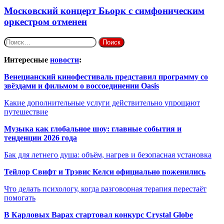
Московский концерт Бьорк с симфоническим
оркестром отменен
Найти:
Интересные
новости
:
Венецианский кинофестиваль представил программу со
звёздами и фильмом о воссоединении Oasis
Какие дополнительные услуги действительно упрощают
путешествие
Музыка как глобальное шоу: главные события и
тенденции 2026 года
Бак для летнего душа: объём, нагрев и безопасная установка
Тейлор Свифт и Трэвис Келси официально поженились
Что делать психологу, когда разговорная терапия перестаёт
помогать
В Карловых Варах стартовал конкурс Crystal Globe