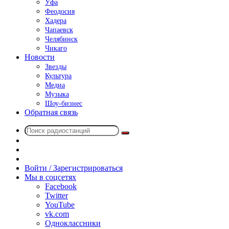
Уфа
Феодосия
Хадера
Чапаевск
Челябинск
Чикаго
Новости
Звезды
Культура
Медиа
Музыка
Шоу-бизнес
Обратная связь
Поиск
Switch
радиостанций
skin
Sidebar
Случайное
радио
Войти / Зарегистрироваться
Мы в соцсетях
Facebook
Twitter
YouTube
vk.com
Одноклассники