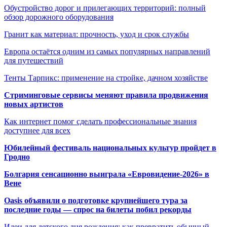
Обустройство дорог и прилегающих территорий: полный
обзор дорожного оборудования
Гранит как материал: прочность, уход и срок службы
Европа остаётся одним из самых популярных направлений
для путешествий
Тенты Тарпикс: применение на стройке, дачном хозяйстве
Стриминговые сервисы меняют правила продвижения
новых артистов
Как интернет помог сделать профессиональные знания
доступнее для всех
Юбилейный фестиваль национальных культур пройдет в
Гродно
Болгария сенсационно выиграла «Евровидение-2026» в
Вене
Oasis объявили о подготовке крупнейшего тура за
последние годы — спрос на билеты побил рекорды
Идеи для детского дня рождения: как превратить обычный