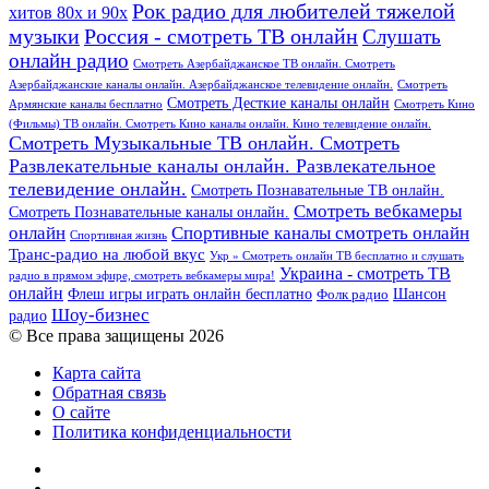
Рок радио для любителей тяжелой
хитов 80х и 90х
Россия - смотреть ТВ онлайн
музыки
Слушать
онлайн радио
Смотреть Азербайджанское ТВ онлайн. Смотреть
Азербайджанские каналы онлайн. Азербайджанское телевидение онлайн.
Смотреть
Смотреть Десткие каналы онлайн
Армянские каналы бесплатно
Смотреть Кино
(Фильмы) ТВ онлайн. Смотреть Кино каналы онлайн. Кино телевидение онлайн.
Смотреть Музыкальные ТВ онлайн. Смотреть
Развлекательные каналы онлайн. Развлекательное
телевидение онлайн.
Смотреть Познавательные ТВ онлайн.
Смотреть вебкамеры
Смотреть Познавательные каналы онлайн.
онлайн
Спортивные каналы смотреть онлайн
Спортивная жизнь
Транс-радио на любой вкус
Укр » Смотреть онлайн ТВ бесплатно и слушать
Украина - смотреть ТВ
радио в прямом эфире, смотреть вебкамеры мира!
онлайн
Шансон
Флеш игры играть онлайн бесплатно
Фолк радио
Шоу-бизнес
радио
© Все права защищены 2026
Карта сайта
Обратная связь
О сайте
Политика конфиденциальности
Facebook
Twitter