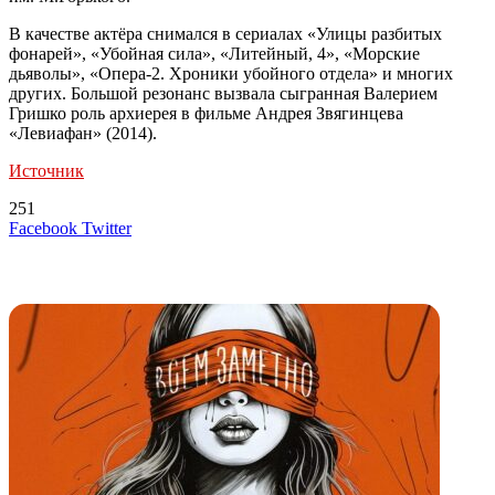
В качестве актёра снимался в сериалах «Улицы разбитых
фонарей», «Убойная сила», «Литейный, 4», «Морские
дьяволы», «Опера-2. Хроники убойного отдела» и многих
других. Большой резонанс вызвала сыгранная Валерием
Гришко роль архиерея в фильме Андрея Звягинцева
«Левиафан» (2014).
Источник
251
LinkedIn
Tumblr
Reddit
Вконтакте
Одноклассники
Skype
Messenger
Messenger
WhatsApp
Telegram
Viber
Line
Поделиться
Печатать
Facebook
Twitter
через
электронную
Похожие радио
почту