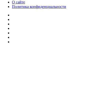
О сайте
Политика конфиденциальности
Facebook
Twitter
YouTube
vk.com
Одноклассники
Telegram
RSS
Кнопка
«Наверх»