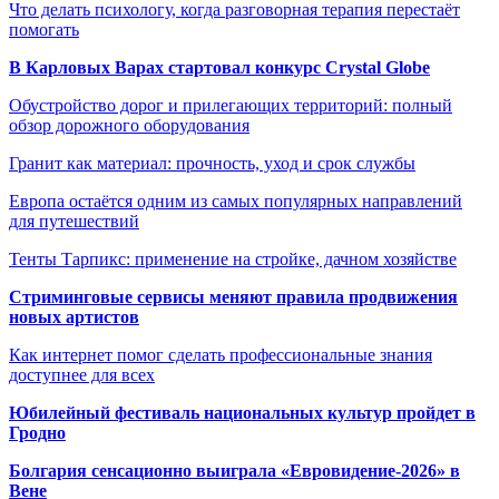
Что делать психологу, когда разговорная терапия перестаёт
помогать
В Карловых Варах стартовал конкурс Crystal Globe
Обустройство дорог и прилегающих территорий: полный
обзор дорожного оборудования
Гранит как материал: прочность, уход и срок службы
Европа остаётся одним из самых популярных направлений
для путешествий
Тенты Тарпикс: применение на стройке, дачном хозяйстве
Стриминговые сервисы меняют правила продвижения
новых артистов
Как интернет помог сделать профессиональные знания
доступнее для всех
Юбилейный фестиваль национальных культур пройдет в
Гродно
Болгария сенсационно выиграла «Евровидение-2026» в
Вене