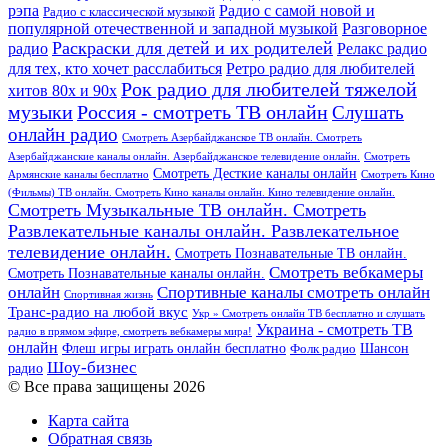
рэпа
Радио с самой новой и
Радио с классической музыкой
популярной отечественной и западной музыкой
Разговорное
Раскраски для детей и их родителей
Релакс радио
радио
для тех, кто хочет расслабиться
Ретро радио для любителей
Рок радио для любителей тяжелой
хитов 80х и 90х
Россия - смотреть ТВ онлайн
музыки
Слушать
онлайн радио
Смотреть Азербайджанское ТВ онлайн. Смотреть
Азербайджанские каналы онлайн. Азербайджанское телевидение онлайн.
Смотреть
Смотреть Десткие каналы онлайн
Армянские каналы бесплатно
Смотреть Кино
(Фильмы) ТВ онлайн. Смотреть Кино каналы онлайн. Кино телевидение онлайн.
Смотреть Музыкальные ТВ онлайн. Смотреть
Развлекательные каналы онлайн. Развлекательное
телевидение онлайн.
Смотреть Познавательные ТВ онлайн.
Смотреть вебкамеры
Смотреть Познавательные каналы онлайн.
онлайн
Спортивные каналы смотреть онлайн
Спортивная жизнь
Транс-радио на любой вкус
Укр » Смотреть онлайн ТВ бесплатно и слушать
Украина - смотреть ТВ
радио в прямом эфире, смотреть вебкамеры мира!
онлайн
Шансон
Флеш игры играть онлайн бесплатно
Фолк радио
Шоу-бизнес
радио
© Все права защищены 2026
Карта сайта
Обратная связь