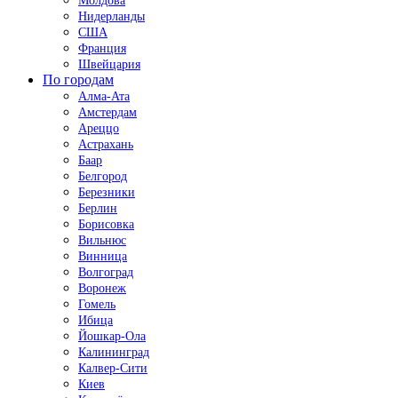
Молдова
Нидерланды
США
Франция
Швейцария
По городам
Алма-Ата
Амстердам
Ареццо
Астрахань
Баар
Белгород
Березники
Берлин
Борисовка
Вильнюс
Винница
Волгоград
Воронеж
Гомель
Ибица
Йошкар-Ола
Калининград
Калвер-Сити
Киев