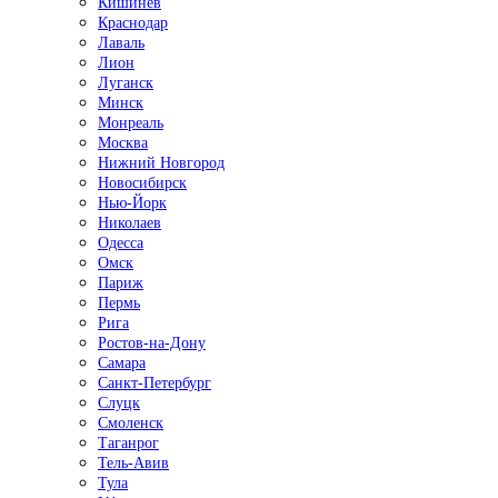
Кишинёв
Краснодар
Лаваль
Лион
Луганск
Минск
Монреаль
Москва
Нижний Новгород
Новосибирск
Нью-Йорк
Николаев
Одесса
Омск
Париж
Пермь
Рига
Ростов-на-Дону
Самара
Санкт-Петербург
Слуцк
Смоленск
Таганрог
Тель-Авив
Тула