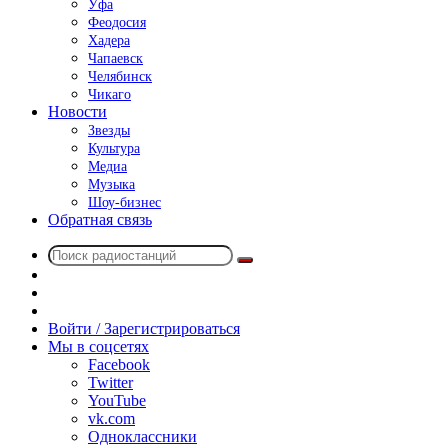
Уфа
Феодосия
Хадера
Чапаевск
Челябинск
Чикаго
Новости
Звезды
Культура
Медиа
Музыка
Шоу-бизнес
Обратная связь
Поиск
Switch
радиостанций
skin
Sidebar
Случайное
радио
Войти / Зарегистрироваться
Мы в соцсетях
Facebook
Twitter
YouTube
vk.com
Одноклассники